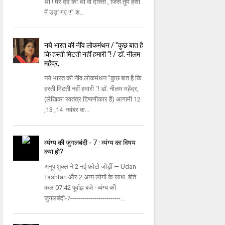
था ! मेरे दर्द की थी वो दांस्ता , जिसे तुम हंसी
में उड़ा गए !!” श...
नये भारत की नींव लोकमंथन / "कुछ बात है
कि हस्ती मिटती नहीं हमारी "! / डॉ. नीलम
महेंद्र,
नये भारत की नींव लोकमंथन "कुछ बात है कि
हस्ती मिटती नहीं हमारी "! डॉ. नीलम महेंद्र,
(लेखिका स्वतंत्र टिप्पणीकार हैं) आगामी 12
,13 ,14 नवंबर क...
व्यंग्य की जुगलबंदी - 7 : व्यंग्य का विषय
क्या हो?
अनूप शुक्ल ने 2 नई फ़ोटो जोड़ीं — Udan
Tashtari और 2 अन्य लोगों के साथ. बीते
कल 07:42 पूर्वाह्न बजे · व्यंग्य की
जुगलबंदी-7-------------------------...