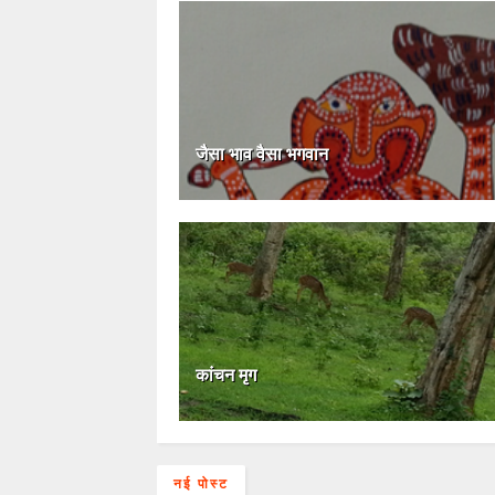
जैसा भाव वैसा भगवान
कांचन मृग
नई पोस्ट