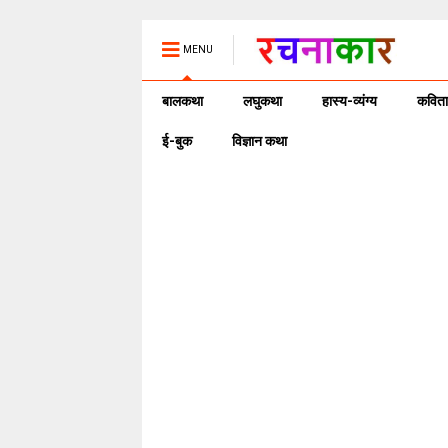
MENU
बालकथा
लघुकथा
हास्य-व्यंग्य
कविता
ई-बुक
विज्ञान कथा