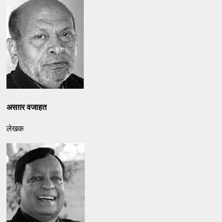
असग़र वजाहत
लेखक