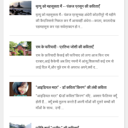
मृत्यु को महसूसता मैं -- पंकज प्रसून की कविताएँ
मृत्यु को महसूसता मैं-- पंकज प्रसूनवह अंधेरी कोठरीपूरे नौ महीने
की कैदजिससे निकल कर मैं आयावहीं अंधेरा---काला, कालादेख
रहामहसूस कर रहा सर्वत्रबदन हो र...
राम के फरियादी - प्रतिभा जोशी की कविताएँ
राम के फ़रियादी कैकई की फरियाद लो लगा आज फिर राम
दरबार,आई कैकेयी अब लिए नयनों में आंसू,शिकायतें कई राम से
लाई दिल में,और पूछे राम से अपराध अपने,क्यों द...
"आइडियल मदर" - डॉ कविता"किरण" की लंबी कविता
"आइडियल मदर" ©डॉ कविता"किरण" माँएं.. अक्सर फैलियर क्यूँ
होती हैं.... क्यूँ बच्चे तुलना करते हैं अपनी माँओं की दूसरे बच्चों की
माँओं के साथ.. उन्हें ...
प्रीति शर्मा "असीम " की कविताएँ