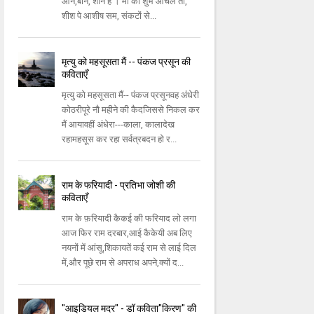
आन,बान, शान है । माँ का शुभ आँचल तो,
शीश पे आशीष सम, संकटों से...
मृत्यु को महसूसता मैं -- पंकज प्रसून की
कविताएँ
मृत्यु को महसूसता मैं-- पंकज प्रसूनवह अंधेरी
कोठरीपूरे नौ महीने की कैदजिससे निकल कर
मैं आयावहीं अंधेरा---काला, कालादेख
रहामहसूस कर रहा सर्वत्रबदन हो र...
राम के फरियादी - प्रतिभा जोशी की
कविताएँ
राम के फ़रियादी कैकई की फरियाद लो लगा
आज फिर राम दरबार,आई कैकेयी अब लिए
नयनों में आंसू,शिकायतें कई राम से लाई दिल
में,और पूछे राम से अपराध अपने,क्यों द...
"आइडियल मदर" - डॉ कविता"किरण" की