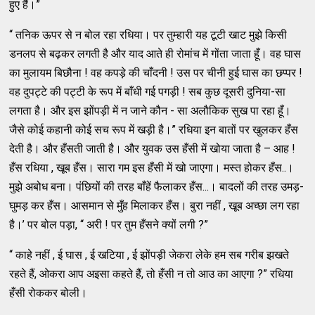
हुए हैं।”
“ तनिक ऊपर से न बोल रहा रधिया। पर तुम्हारी यह टूटी खाट मुझे किसी
डनलप से बढ़कर लगती है और याद आते ही रोमांच में गोंता जाता हूँ। वह घास
का मुलायम बिछौना ! वह कपड़े की चाँदनी ! उस पर चीनी हुई घास का छप्पर !
वह दुपट्टे की पट्टी के रूप में बाँधी गई पगड़ी ! सब कुछ दूसरी दुनिया-सा
लगता है। और इस झोंपड़ी में न जाने कौन - सा अलौकिक सुख पा रहा हूँ।
जैसे कोई कहानी कोई सच रूप में खड़ी है।” रधिया इन बातों पर खुलकर हँस
देती है। और हँसती जाती है। और युवक उस हँसी में खोया जाता है – आह !
हँस रधिया , खूब हँस। सारा गम इस हँसी में खो जाएगा। मस्त होकर हँस..।
मुझे अबोध बना। पंछियों की तरह बाँहें फैलाकर हँस...। बादलों की तरह उमड़-
घुमड़ कर हँस। आसमान से मुँह मिलाकर हँस। बुरा नहीं , खूब अच्छा लग रहा
है।’ पर बोल पड़ा, “ अरी ! पर तुम हँसने क्यों लगी ?”
“ काहे नहीं , ई घास , ई खटिया , ई झोंपड़ी जेकरा लेके हम सब गरीब झखते
रहते हैं, ओकरा आप अइसा कहते हैं, तो हँसी न तो आउ का आएगा ?” रधिया
हँसी रोककर बोली।