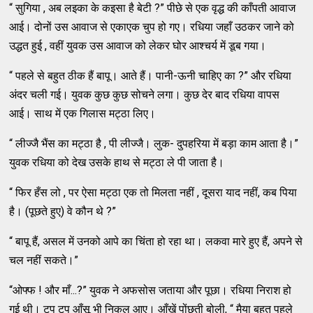
“ सुगिया , अब लइका के कइसा है बेटी ?” पीछे से एक वृद्ध की काँपती आवाज
आई। दोनों उस आवाज से एकाएक चुप हो गए। रधिया जहाँ उठकर जाने को
उद्धत हुई , वहीं युवक उस आवाज को लेकर घोर आश्चर्य में डूब गया।
“ पहले से बहुत ठीक हैं बापू। आते हैं। पानी-ऊनी चाहिए का ?” और रधिया
अंदर चली गई। युवक कुछ कुछ सोचने लगा। कुछ देर बाद रधिया वापस
आई। साथ में एक गिलास मट्ठा लिए।
“ लीज्जै भैंस का मट्ठा है , पी लीज्जै। लुक- दुपहरिया में बड़ा काम आता है।”
युवक रधिया को देख उसके हाथ से मट्ठा ले पी जाता है।
“ फिर हँस लो , पर ऐसा मट्ठा एक तो मिलता नहीं , दूसरा याद नहीं, कब पिया
है। (पूछते हुए) वे कौन थे ?”
“ बापू हैं, असल में उनको आपे का चिंता हो रहा था। लकवा मारे हुए हैं, अपने से
चल नहीं सकते।”
“ओफ्फ ! और माँ...?” युवक ने अफसोस जताया और पूछा। रधिया निराश हो
गई थी। टप टप आँसू भी निकल आए। आँखें पोंछती बोली, “ मैया बहुत पहले