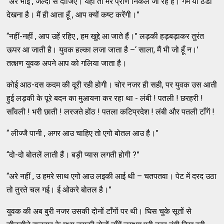
“अरे भाई , जल्दी से दीजिए। यहाँ तो मेरे प्राण निकले जा रहे हैं। गर्म या ठंडा
देखना है। मैं ही आता हूँ , आप क्यों कष्ट करेंगी।”
“नहीं-नहीं , आप उहें रहिए , हम खुद्दे आ जाते हैं।” लड़की हड़बड़ाकर तुरंत
ऊपर आ जाती है। युवक हल्का लजा जाता है –‘ साला, मैं भी जो हूँ न।’
तत्क्षण युवक अपने आप को गलिया जाता है।
कोई आठ-दस कदम की दूरी रही होगी। चोर नजर ही सही, पर युवक उस आती
हुई लड़की के पूरे बदन का मुआयना कर रहा था - लंबी ! पतली ! छरहरी !
साँवली ! भरी छाती ! लरजते होंठ ! पतला कटिप्रदेश ! लंबी और पतली टाँगें !
“ लीज्जै पानी , अगर आउ चाहिए तो एगो बोतल आउ है।”
“दो-दो बोतलें लाती हैं। बड़ी प्यास लगती होगी ?”
“अरे नहीं , उ हमरे साथ एगो आउ लइकी आई थी – चतपतवा। पेट में दरद उठा
तो तुरते चल गई। ई ओकरे बोतल है।”
युवक की अब बुरी नजर उसकी दोनों टाँगों पर थी। घिस चुके सूतों से