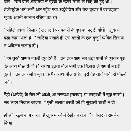
चले। छाते वाले आदमियों ने युवक के ऊपर छातों से छाँह की हुई थी।
तेजीपूर्वक भागे सभी और पहुँच गया अर्द्धबेहोश और तेज बुखार में बड़बड़ाता
युवक अपनी स्वनाम रधिया का घर।
“ पहिले एकरा लिलार ( ललाट ) पर बकरी के दूध का पट्टी बाँधो। लुक में
बड़ा काम आता है।” खटिया रखाते ही उस बस्ती के एक बुजुर्ग व्यक्ति सिराज
ने अविलंब सलाह दी।
“ हम तुरते अप्पन बकरी दूध देते हैं। तब तक आप सब ठंढ़ा पानी से एक्कर पूरा
देह-हाथ पोंछ दीज्जै।” रधिया इतना बोल भागी एक गिलास ले अपनी बकरी
दुहने। तब तक लोग युवक के पैर-हाथ-पीठ सहित पूरी देह ताजे पानी से पोंछने
लगे।
रेंड़ी (अरंडी) के तेल ली आओ, आ तरउआ (तलवा) आ तरहत्थी में खूब रगड़ो।
सब लहर निकल जाएगा।” ऐसी सलाह बस्ती की ही सुखली चाची ने दी।
हाँ-हाँ , खूब्बे काम करता है लुक मारने में रेंड़ी का तेल।” जगेसर ने समर्थन
किया।