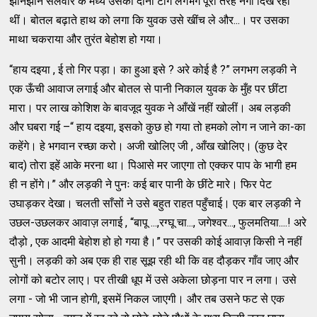
झीनझीने सलवार के मध्य उसकी दोनों टाँगें लगभग पूरी तरह नंगी दिख रही
थीं। बोतल बढ़ाते हाथ को लगा कि युवक उसे खींच ले और...। पर उसका
माथा चकराया और तुरंत बेहोश हो गया।
“हाय दइया , ई तो गिर पड़ा। का हुआ इसे ? अरे कोई है ?” लगभग लड़की ने
एक ऊँची आवाज लगाई और बोतल से पानी निकाल युवक के मुँह पर छींटा
मारा। पर लाख कोशिश के बावजूद युवक ने आँखें नहीं खोलीं। अब लड़की
और घबरा गई –“ हाय दइया, इसको कुछ हो गया तो हमको लोग न जाने का-का
कहेंगे। हे भगवान रच्छा करो। अजी खोलिए जी , आँख खोलिए। (कुछ देर
बाद) तोरा इहें आके मरना था। पिआसे मर जाएगा तो एक्कर पाप के भागी हम
ही न होंगे।” और लड़की ने पुनः कई बार पानी के छींटे मारे। फिर पेट
उघाड़कर देखा। चलती साँसों ने उसे बहुत राहत पहुँचाई। एक बार लड़की ने
उछल-उछलकर आवाज़ लगाई , “बापू ...,रग्घू चा..., जगेश्वर..., फुलमतिया....! अरे
दौड़ो , एक आदमी बेहोश हो हो गया है।” पर उसकी कोई आवाज़ किसी ने नहीं
सुनी। लड़की को अब एक ही राह सूझ रही थी कि वह दौड़कर गाँव जाए और
लोगों को बटोर लाए। पर तीखी धूप में उसे अकेला छोड़ना पार न लगा। उसे
लगा - जो भी जान होगी, इसमें निकल जाएगी। और तब उसने फट से एक