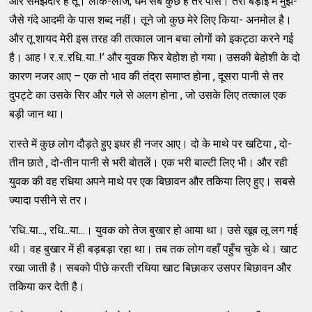
और समझदार है तू। लोक-लाज, धर्म सब कुछ है तेरे पास। तेरी बड़ाई में मुझ-
जैसे गंदे आदमी के पास शब्द नहीं। तूने जो कुछ मेरे लिए किया- अनमोल है।
और तू शायद मेरी इस तरह की तत्काल जान बचा लोगों को इकट्ठा करने गई
है। आह ! र..र..रधि..या..!’ और युवक फिर बेहोश हो गया। उसकी बेहोशी के दो
कारण नजर आए – एक तो भाव की तंद्रा समाप्त होना , दूसरा पानी से तर
दुपट्टे का उसके सिर और गले से अलग होना , जो उसके लिए तत्काल एक
बड़ी जान था।
रास्ते में कुछ लोग दौड़ते हुए इधर ही नजर आए। दो के माथे पर खटिया , दो-
तीन छाते , दो-तीन पानी से भरी बोतलें। एक भरी बाल्टी लिए भी। और रही
युवक की वह रधिया अपने माथे पर एक बिछावन और तकिया लिए हुए। सबसे
ज्यादा पसीने से तर।
‘रधि..या..., रधि...या...। युवक को तेज बुखार हो आया था। उसे खूब लू लग गई
थी। वह बुखार में ही बड़बड़ा रहा था। तब तक लोग वहाँ पहुँच चुके थे। खाट
रखा जाती है। सबको पीछे करती रधिया खाट बिछाकर उसपर बिछावन और
तकिया कर देती है।