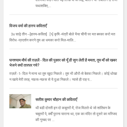
यथाशक्ति,...
विजय वर्मा की हास्य कविताएँ
3x साढ़े तीन --[हास्य-कविता] [१] कृषि -मंत्री बोले भैया चीनी पर मत बमका करो मत
विरोध -प्रदर्शन करने तुम आ धमका करो मिल-मालि...
घनश्याम मौर्य की ग़ज़लें - दिल की पुकार को यूँ ही सुन लेती है ममता, तुम माँ को खबर
भेजने क्‍यों तारघर गये?
ग़ज़लें -1- दिल ने माना था तुम खुदा निकले। तुम भी औरों-से बेवफा निकले। कोई धोखा
न खाये मेरी तरह, नफ़स-नफ़स से ये दुआ निकले। प्‍यासे ही राह प...
सतीश कुमार चौहान की कविताएँ
थी बडी दोस्‍ती इन दो कबूतरों में, रोज मिलते थे जो शांतिवन के
चबूतरों पे, वर्षों पुराना याराना था, एक का मंदिर तो दूसरे का मस्जिद
की गुम्‍बद पर ...