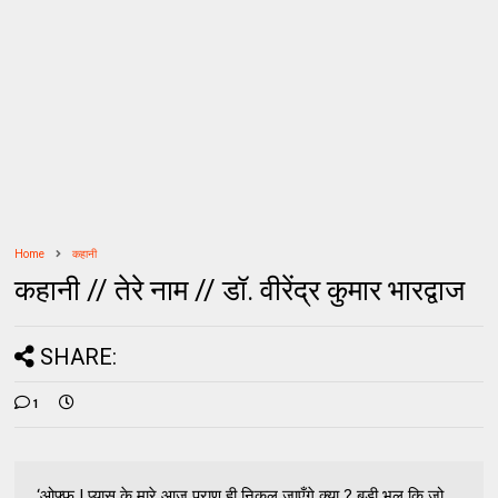
Home
कहानी
कहानी // तेरे नाम // डॉ. वीरेंद्र कुमार भारद्वाज
SHARE:
1
‘ओफ्फ ! प्यास के मारे आज प्राण ही निकल जाएँगे क्या ? बड़ी भूल कि जो