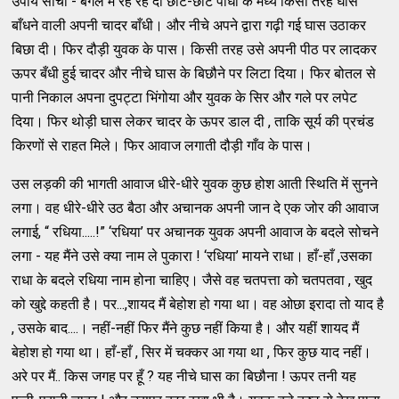
उपाय सोचा - बगल में रह रहे दो छोटे-छोटे पौधों के मध्य किसी तरह घास
बाँधने वाली अपनी चादर बाँधी। और नीचे अपने द्वारा गढ़ी गई घास उठाकर
बिछा दी। फिर दौड़ी युवक के पास। किसी तरह उसे अपनी पीठ पर लादकर
ऊपर बँधी हुई चादर और नीचे घास के बिछौने पर लिटा दिया। फिर बोतल से
पानी निकाल अपना दुपट्टा भिंगोया और युवक के सिर और गले पर लपेट
दिया। फिर थोड़ी घास लेकर चादर के ऊपर डाल दी , ताकि सूर्य की प्रचंड
किरणों से राहत मिले। फिर आवाज लगाती दौड़ी गाँव के पास।
उस लड़की की भागती आवाज धीरे-धीरे युवक कुछ होश आती स्थिति में सुनने
लगा। वह धीरे-धीरे उठ बैठा और अचानक अपनी जान दे एक जोर की आवाज
लगाई, “ रधिया.....!” ‘रधिया’ पर अचानक युवक अपनी आवाज के बदले सोचने
लगा - यह मैंने उसे क्या नाम ले पुकारा ! ‘रधिया’ मायने राधा। हाँ-हाँ ,उसका
राधा के बदले रधिया नाम होना चाहिए। जैसे वह चतपत्ता को चतपतवा , खुद
को खुद्दे कहती है। पर...,शायद मैं बेहोश हो गया था। वह ओछा इरादा तो याद है
, उसके बाद....। नहीं-नहीं फिर मैंने कुछ नहीं किया है। और यहीं शायद मैं
बेहोश हो गया था। हाँ-हाँ , सिर में चक्कर आ गया था , फिर कुछ याद नहीं।
अरे पर मैं.. किस जगह पर हूँ ? यह नीचे घास का बिछौना ! ऊपर तनी यह