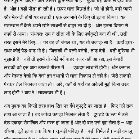
फटी-पुरानी चादर ! और उसपर कुछ रखा भी है। युवक बड़े कष्ट से देख पाता
है- ओह ! बड़ी पीड़ा हो रही है। ऊपर घास बिछाई है। जो भी होगी, बड़ी प्यारी
और मेहनती होगी यह लड़की। एक अनजाने के लिए तो इतना किया। यह
मरुस्थल में कैसे अपने छोटे साधनों से बाहर ला दी है। और इतना दिमाग से
कहाँ से आया। संभवतः राम ने सीता जी के लिए पर्णकुटी बना दी थी , उसी
तरह इसने मेरे लिए....। पर वह तो जंगल था , यह तो उजाड़-सा है। कहाँ इधर-
उधर कोई पेड़-पाड़ भी है। जिसकी भी पत्नी बनेगी , ताड़ देगी। बड़ी दुखिया भी
बुझाती है। नहीं तो इसमें तो कोई मर्द बाहर नजर नहीं आ रहा, इस बेचारी
लड़की को इस आग उगलते मौसम में ....। एकदम लाचारी होगी। और कमाल
और मेहनत देखो कि कैसे इन स्थानों से घास निकाल ले रही है। जैसे लकड़ी
पेरकर तेल निकाला जाता हो। अरे , वहाँ से यहाँ वह अकेली मुझे किस तरह
लाई होगी ? बाप रे ! ताकतवर भी है।
अब युवक का किसी तरह हाथ सिर पर बँधे दुपट्टे पर जाता है। फिर गले तक
हाथ आ जाता है। वह लपेटा कपड़ा निकाल लेता है। दुपट्टे के रूप में उसे
देख एकदम रोमांचित और मस्त हो जाता है और दो बार उसे चूम लेता है – अहा
रधिया , तूने इतना तक किया। तू बड़ी पवित्र है। बड़ी निर्मल है। बड़ी दयालु