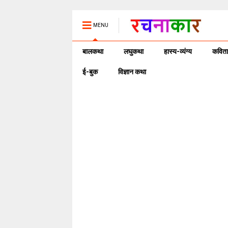
MENU
बालकथा
लघुकथा
हास्य-व्यंग्य
कविता
ई-बुक
विज्ञान कथा