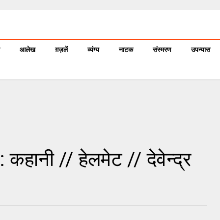
आलेख
ग़ज़लें
व्यंग्य
नाटक
संस्मरण
उपन्यास
कहानी // हेलमेट // देवेन्द्र