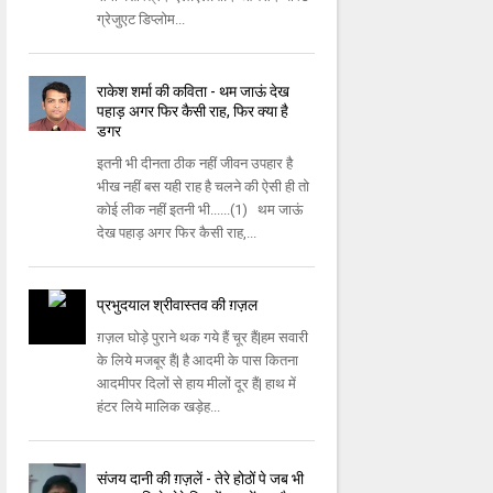
ग्रेजुएट डिप्‍लोम...
राकेश शर्मा की कविता - थम जाऊं देख
पहाड़ अगर फिर कैसी राह, फिर क्या है
डगर
इतनी भी दीनता ठीक नहीं जीवन उपहार है
भीख नहीं बस यही राह है चलने की ऐसी ही तो
कोई लीक नहीं इतनी भी......(1) थम जाऊं
देख पहाड़ अगर फिर कैसी राह,...
प्रभुदयाल श्रीवास्तव की ग़ज़ल
ग़ज़ल घोड़े पुराने थक गये हैं चूर हैं|हम सवारी
के लिये मजबूर हैं| है आदमी के पास कितना
आदमीपर दिलों से हाय मीलों दूर हैं| हाथ में
हंटर लिये मालिक खड़ेह...
संजय दानी की ग़ज़लें - तेरे होठों पे जब भी