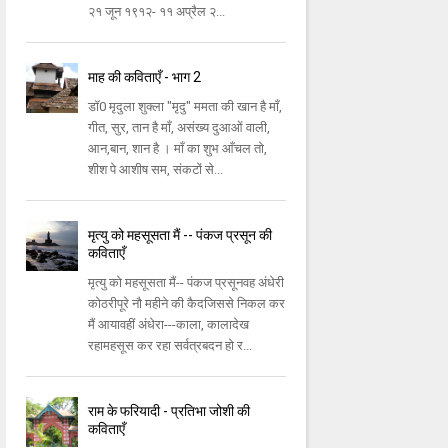
२१ जून १९१२- ११ अप्रैल २...
माह की कविताएँ - भाग 2
डॉ0 मृदुला शुक्ला "मृदु" ममता की खान है माँ,
गीत, सुर, तान है माँ, असंख्य दुआओं वाली,
आन,बान, शान है । माँ का शुभ आँचल तो,
शीश पे आशीष सम, संकटों से...
मृत्यु को महसूसता मैं -- पंकज प्रसून की
कविताएँ
मृत्यु को महसूसता मैं-- पंकज प्रसूनवह अंधेरी
कोठरीपूरे नौ महीने की कैदजिससे निकल कर
मैं आयावहीं अंधेरा---काला, कालादेख
रहामहसूस कर रहा सर्वत्रबदन हो र...
राम के फरियादी - प्रतिभा जोशी की
कविताएँ