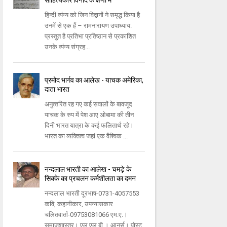
साहित्यकार विनोद के क्षणों में
हिन्दी व्यंग्य को जिन विद्वानों ने समृद्ध किया है
उनमें से एक हैं – रामनारायण उपाध्याय.
प्रस्तुत है प्रतिभा प्रतिष्ठान से प्रकाशित
उनके व्यंग्य संग्रह...
प्रमोद भार्गव का आलेख - याचक अमेरिका,
दाता भारत
अनुत्‍तरित रह गए कई सवालों के बावजूद
याचक के रुप में पेश आए ओबामा की तीन
दिनी भारत यात्रा के कई फलितार्थ रहे।
भारत का व्‍यक्‍तित्‍व जहां एक वैश्‍विक ...
नन्‍दलाल भारती का आलेख - चमड़े के
सिक्‍के का प्रचलन कर्मशीलता का दमन
नन्‍दलाल भारती दूरभाष-0731-4057553
कवि, कहानीकार, उपन्‍यासकार
चलितवार्ता-09753081066 एम.ए.।
समाजशास्‍त्र। एल.एल.बी.। आनर्स। पोस्‍ट