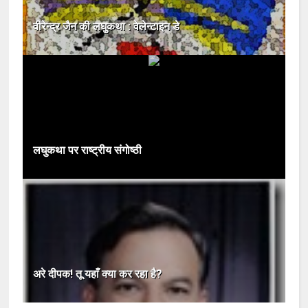
वीरेन्द्र जैन की लघुकथा : वेलेन्टाइन डे
लघुकथा पर राष्ट्रीय संगोष्ठी
अरे दीपक! तू यहाँ क्या कर रहा है?