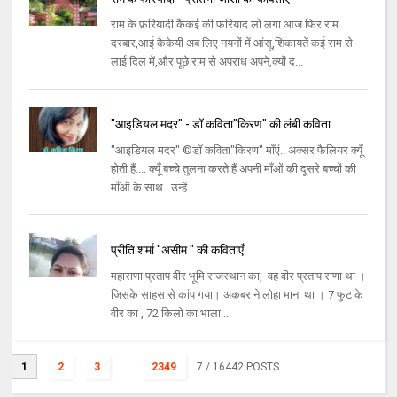
राम के फ़रियादी कैकई की फरियाद लो लगा आज फिर राम
दरबार,आई कैकेयी अब लिए नयनों में आंसू,शिकायतें कई राम से
लाई दिल में,और पूछे राम से अपराध अपने,क्यों द...
"आइडियल मदर" - डॉ कविता"किरण" की लंबी कविता
"आइडियल मदर" ©डॉ कविता"किरण" माँएं.. अक्सर फैलियर क्यूँ
होती हैं.... क्यूँ बच्चे तुलना करते हैं अपनी माँओं की दूसरे बच्चों की
माँओं के साथ.. उन्हें ...
प्रीति शर्मा "असीम " की कविताएँ
महाराणा प्रताप वीर भूमि राजस्थान का, वह वीर प्रताप राणा था ।
जिसके साहस से कांप गया। अकबर ने लोहा माना था । 7 फुट के
वीर का , 72 किलो का भाला...
1
2
3
...
2349
7
/ 16442 POSTS