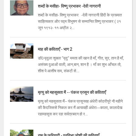
शब्दों के मसीहा- विष्णु प्रभाकर -देवी नागरानी
शब्दों के मसीहा- विष्णु प्रभाकर -देवी नागरानी हिंदी के प्रख्यात
साहित्यकार और पद्म विभूषण से सम्मानित विष्णु प्रभाकर ( २१
जून १९१२- ११ अप्रैल २...
माह की कविताएँ - भाग 2
डॉ0 मृदुला शुक्ला "मृदु" ममता की खान है माँ, गीत, सुर, तान है माँ,
असंख्य दुआओं वाली, आन,बान, शान है । माँ का शुभ आँचल तो,
शीश पे आशीष सम, संकटों से...
मृत्यु को महसूसता मैं -- पंकज प्रसून की कविताएँ
मृत्यु को महसूसता मैं-- पंकज प्रसूनवह अंधेरी कोठरीपूरे नौ महीने
की कैदजिससे निकल कर मैं आयावहीं अंधेरा---काला, कालादेख
रहामहसूस कर रहा सर्वत्रबदन हो र...
राम के फरियादी - प्रतिभा जोशी की कविताएँ