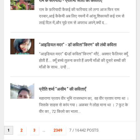
राम के फरियादी - प्रतिभा जोशी की कविताएँ
राम के फ़रियादी कैकई की फरियाद लो लगा आज फिर राम
दरबार,आई कैकेयी अब लिए नयनों में आंसू,शिकायतें कई राम से
लाई दिल में,और पूछे राम से अपराध अपने,क्यों द...
"आइडियल मदर" - डॉ कविता"किरण" की लंबी कविता
"आइडियल मदर" ©डॉ कविता"किरण" माँएं.. अक्सर फैलियर क्यूँ
होती हैं.... क्यूँ बच्चे तुलना करते हैं अपनी माँओं की दूसरे बच्चों की
माँओं के साथ.. उन्हें ...
प्रीति शर्मा "असीम " की कविताएँ
महाराणा प्रताप वीर भूमि राजस्थान का, वह वीर प्रताप राणा था ।
जिसके साहस से कांप गया। अकबर ने लोहा माना था । 7 फुट के
वीर का , 72 किलो का भाला...
1
2
3
...
2349
7
/ 16442 POSTS