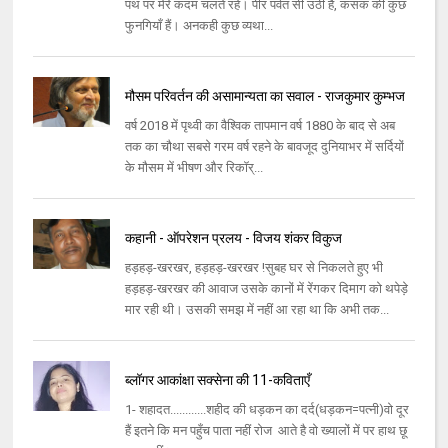
पथ पर मेरे कदम चलते रहे। पीर पर्वत सी उठी है, कसक की कुछ
फुनगियाँ हैं। अनकही कुछ व्यथा...
मौसम परिवर्तन की असामान्यता का सवाल - राजकुमार कुम्भज
वर्ष 2018 में पृथ्वी का वैश्विक तापमान वर्ष 1880 के बाद से अब
तक का चौथा सबसे गरम वर्ष रहने के बावजूद दुनियाभर में सर्दियों
के मौसम में भीषण और रिकॉर्...
कहानी - ऑपरेशन प्रलय - विजय शंकर विकुज
हड़हड़-खरखर, हड़हड़-खरखर !सुबह घर से निकलते हुए भी
हड़हड़-खरखर की आवाज उसके कानों में रेंगकर दिमाग को थपेड़े
मार रही थी। उसकी समझ में नहीं आ रहा था कि अभी तक...
ब्लॉगर आकांक्षा सक्सेना की 11-कविताएँ
1- शहादत............शहीद की धड़कन का दर्द(धड़कन=पत्नी)वो दूर
हैं इतने कि मन पहुँच पाता नहीं रोज आते है वो ख्यालों में पर हाथ छू