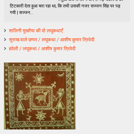
टिटकारी देता हुआ चरा रहा था, कि तभी उसकी नजर सज्जन सिंह पर पड़
गयी | सज्जन...
शालिनी मुखरैया की दो लघुकथाएँ
सुराख वाले छप्पर / लघुकथा / आशीष कुमार त्रिवेदी
हवेली / लघुकथा / आशीष कुमार त्रिवेदी