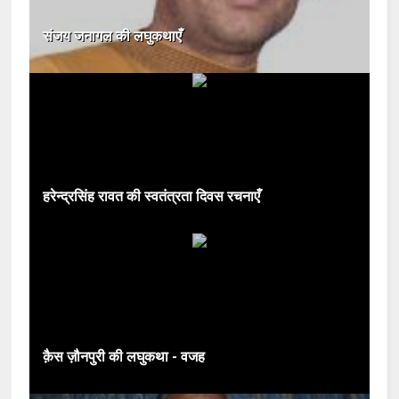
संजय जनागल की लघुकथाएँ
हरेन्द्रसिंह रावत की स्वतंत्रता दिवस रचनाएँ
क़ैस ज़ौनपुरी की लघुकथा - वजह