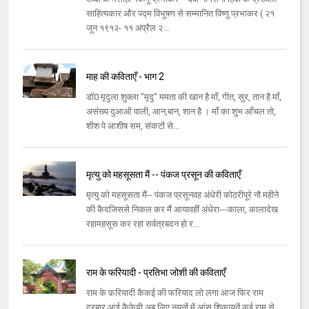
साहित्यकार और पद्म विभूषण से सम्मानित विष्णु प्रभाकर ( २१
जून १९१२- ११ अप्रैल २...
माह की कविताएँ - भाग 2
डॉ0 मृदुला शुक्ला "मृदु" ममता की खान है माँ, गीत, सुर, तान है माँ,
असंख्य दुआओं वाली, आन,बान, शान है । माँ का शुभ आँचल तो,
शीश पे आशीष सम, संकटों से...
मृत्यु को महसूसता मैं -- पंकज प्रसून की कविताएँ
मृत्यु को महसूसता मैं-- पंकज प्रसूनवह अंधेरी कोठरीपूरे नौ महीने
की कैदजिससे निकल कर मैं आयावहीं अंधेरा---काला, कालादेख
रहामहसूस कर रहा सर्वत्रबदन हो र...
राम के फरियादी - प्रतिभा जोशी की कविताएँ
राम के फ़रियादी कैकई की फरियाद लो लगा आज फिर राम
दरबार,आई कैकेयी अब लिए नयनों में आंसू,शिकायतें कई राम से