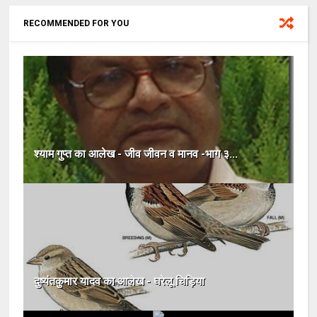
RECOMMENDED FOR YOU
श्याम गुप्त का आलेख - जीव जीवन व मानव -भाग ३...
दु‍ष्यंतकुमार यादव का आलेख - घरेलू चिड़िया