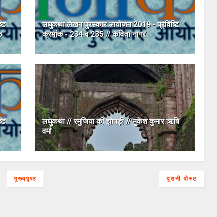
टि
लघुकथा लेखन पुरस्कार आयोजन 2019 - प्रविष्टि
ठ
क्रमांक - 234 व 235 // कविता नागर
टि
लघुकथा // रमुजिया की झोपड़ी // मुकेश कुमार ऋषि
वर्मा
मुख्यपृष्ठ
पुरानी पोस्ट