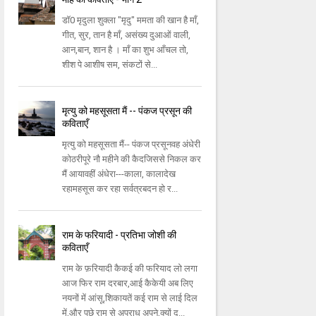
डॉ0 मृदुला शुक्ला "मृदु" ममता की खान है माँ,
गीत, सुर, तान है माँ, असंख्य दुआओं वाली,
आन,बान, शान है । माँ का शुभ आँचल तो,
शीश पे आशीष सम, संकटों से...
मृत्यु को महसूसता मैं -- पंकज प्रसून की
कविताएँ
मृत्यु को महसूसता मैं-- पंकज प्रसूनवह अंधेरी
कोठरीपूरे नौ महीने की कैदजिससे निकल कर
मैं आयावहीं अंधेरा---काला, कालादेख
रहामहसूस कर रहा सर्वत्रबदन हो र...
राम के फरियादी - प्रतिभा जोशी की
कविताएँ
राम के फ़रियादी कैकई की फरियाद लो लगा
आज फिर राम दरबार,आई कैकेयी अब लिए
नयनों में आंसू,शिकायतें कई राम से लाई दिल
में,और पूछे राम से अपराध अपने,क्यों द...