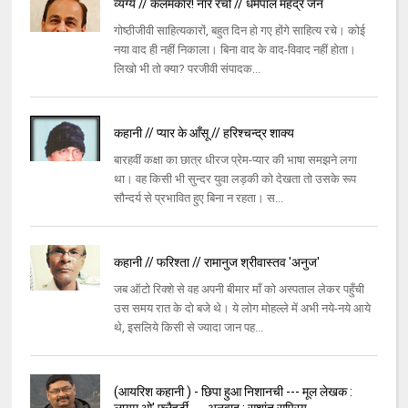
व्यंग्य // कलमकार! नारे रचो // धर्मपाल महेंद्र जैन
गोष्ठीजीवी साहित्यकारों, बहुत दिन हो गए होंगे साहित्य रचे। कोई
नया वाद ही नहीं निकाला। बिना वाद के वाद-विवाद नहीं होता।
लिखो भी तो क्या? परजीवी संपादक...
कहानी // प्‍यार के आँसू // हरिश्चन्द्र शाक्य
बारहवीं कक्षा का छात्र धीरज प्रेम-प्यार की भाषा समझने लगा
था। वह किसी भी सुन्दर युवा लड़की को देखता तो उसके रूप
सौन्दर्य से प्रभावित हुए बिना न रहता। स...
कहानी // फरिश्ता // रामानुज श्रीवास्तव 'अनुज'
जब ऑटो रिक्शे से वह अपनी बीमार माँ को अस्पताल लेकर पहुँची
उस समय रात के दो बजे थे। ये लोग मोहल्ले में अभी नये-नये आये
थे, इसलिये किसी से ज्यादा जान पह...
(आयरिश कहानी ) - छिपा हुआ निशानची --- मूल लेखक :