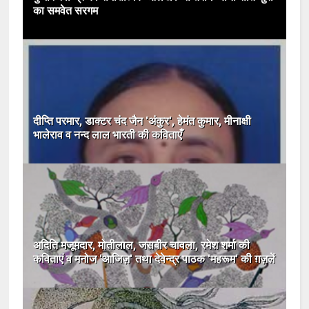
का समवेत सरगम
दीप्ति परमार, डाक्टर चंद जैन 'अंकुर', हेमंत कुमार, मीनाक्षी
भालेराव व नन्द लाल भारती की कविताएँ
अदिति मजूमदार, मोतीलाल, जसबीर चावला, रमेश शर्मा की
कविताएं व मनोज 'आजिज़' तथा देवेन्द्र पाठक 'महरूम' की ग़ज़लें