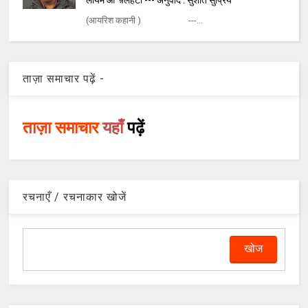
लायम ओ' फ़्लैहर्टी --- अनुवाद : सुशांत सुप्रिय
(आयरिश कहानी ) ---...
ताज़ा समाचार पढ़ें -
ताज़ा समाचार
यहाँ
पढ़ें
रचनाएँ / रचनाकार खोजें