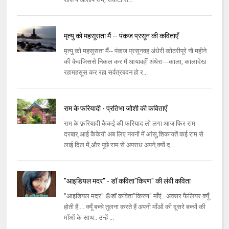
मृत्यु को महसूसता मैं -- पंकज प्रसून की कविताएँ
मृत्यु को महसूसता मैं-- पंकज प्रसूनवह अंधेरी कोठरीपूरे नौ महीने
की कैदजिससे निकल कर मैं आयावहीं अंधेरा---काला, कालादेख
रहामहसूस कर रहा सर्वत्रबदन हो र...
राम के फरियादी - प्रतिभा जोशी की कविताएँ
राम के फ़रियादी कैकई की फरियाद लो लगा आज फिर राम
दरबार,आई कैकेयी अब लिए नयनों में आंसू,शिकायतें कई राम से
लाई दिल में,और पूछे राम से अपराध अपने,क्यों द...
"आइडियल मदर" - डॉ कविता"किरण" की लंबी कविता
"आइडियल मदर" ©डॉ कविता"किरण" माँएं.. अक्सर फैलियर क्यूँ
होती हैं.... क्यूँ बच्चे तुलना करते हैं अपनी माँओं की दूसरे बच्चों की
माँओं के साथ.. उन्हें ...