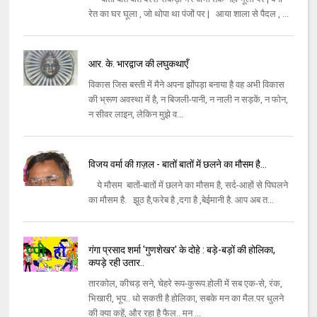
रेत का घर घूला , जो थोपा था पंजों पर | आया शाला से पैदल , ...
आर. के. भारद्वाज की लघुकथाएँ
विकास जिस बस्‍ती में मैने अपना झोंपड़ा बनाया है वह अभी विकास
की भ्रूण अवस्‍था में है, न बिजली-पानी, न नाली न सड़कें, न फोन,
न सीवर लाइन, लेकिन मुझे व...
विजय वर्मा की ग़ज़ल - बातों बातों में छलने का मौसम है...
ये मौसम बातों-बातों में छलने का मौसम है, सर्द-आहों से पिघलने
का मौसम है. झूठ है,फरेब है ,दगा है ,बेईमानी है. आप अब त...
गंगा प्रसाद शर्मा 'गुणशेखर' के दोहे : बड़े-बड़ों की होलिका,
कपड़े रही उतार..
तारकोल, कीचड़ सने, चेहरे रूप-कुरूप.होली में सब एक-से, रंक,
भिखारी, भूप.. धो सकती है होलिका, सबके मन का मैल.पर धुलने
की क्या कहें, और रहा है फैल.. मन ...