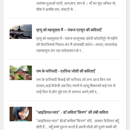
असंख्य दुआओं वाली, आन,बान, शान है । माँ का शुभ आँचल तो,
शीश पे आशीष सम, संकटों से...
मृत्यु को महसूसता मैं -- पंकज प्रसून की कविताएँ
मृत्यु को महसूसता मैं-- पंकज प्रसूनवह अंधेरी कोठरीपूरे नौ महीने
की कैदजिससे निकल कर मैं आयावहीं अंधेरा---काला, कालादेख
रहामहसूस कर रहा सर्वत्रबदन हो र...
राम के फरियादी - प्रतिभा जोशी की कविताएँ
राम के फ़रियादी कैकई की फरियाद लो लगा आज फिर राम
दरबार,आई कैकेयी अब लिए नयनों में आंसू,शिकायतें कई राम से
लाई दिल में,और पूछे राम से अपराध अपने,क्यों द...
"आइडियल मदर" - डॉ कविता"किरण" की लंबी कविता
"आइडियल मदर" ©डॉ कविता"किरण" माँएं.. अक्सर फैलियर क्यूँ
होती हैं.... क्यूँ बच्चे तुलना करते हैं अपनी माँओं की दूसरे बच्चों की