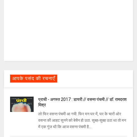
आपके पसंद की रचनाएँ
प्राची - अगस्त 2017 : डायरी // वसन्त पंचमी // डॉ. रामदरश
मिश्र
लो फिर वसन्त पंचमी आ गयी. फिर मन घर में, घर के चारों ओर
वसन्त की आहट सुनने को बेचैन हो उठा. सुबह-सुबह उठा था तो मन
में एक गूंज थी कि आज वसन्त पंचमी है...