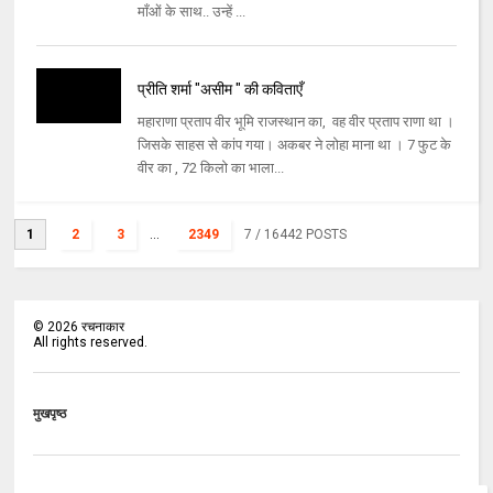
माँओं के साथ.. उन्हें ...
प्रीति शर्मा "असीम " की कविताएँ
महाराणा प्रताप वीर भूमि राजस्थान का, वह वीर प्रताप राणा था ।
जिसके साहस से कांप गया। अकबर ने लोहा माना था । 7 फुट के
वीर का , 72 किलो का भाला...
1
2
3
...
2349
7
/ 16442 POSTS
©
2026
रचनाकार
All rights reserved.
मुखपृष्ठ