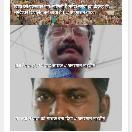
विश्व की एकमात्र पाप-नाशिनी है नर्मदा नर्मदा का कंकड़ भी
नर्मदेश्वर शिवलिंग बन जाता है। // आत्माराम यादव
ताराचंद तन्हा: एक शब्द साधक // घनश्याम भारतीय
व्यवस्था ने दाता को याचक बना दिया // घनश्याम भारतीय