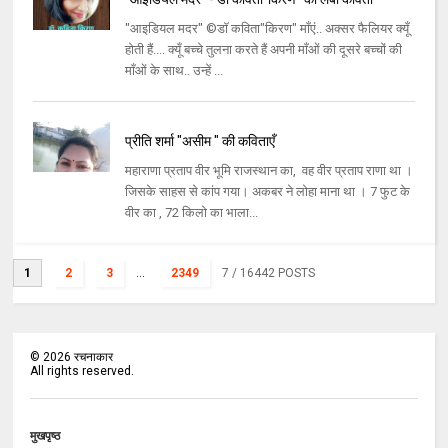
"आइडियल मदर" ©डॉ कविता"किरण" माँएं.. अक्सर फैलियर क्यूँ
होती हैं.... क्यूँ बच्चे तुलना करते हैं अपनी माँओं की दूसरे बच्चों की
माँओं के साथ.. उन्हें ...
प्रीति शर्मा "असीम " की कविताएँ
महाराणा प्रताप वीर भूमि राजस्थान का, वह वीर प्रताप राणा था ।
जिसके साहस से कांप गया। अकबर ने लोहा माना था । 7 फुट के
वीर का , 72 किलो का भाला...
1
2
3
...
2349
7
/ 16442 POSTS
©
2026
रचनाकार
All rights reserved.
मुखपृष्ठ