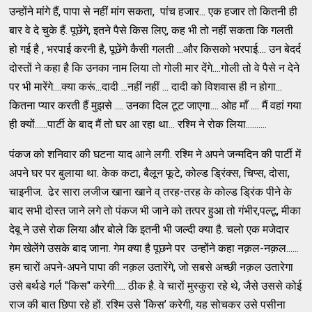
उन्होंने मांगे हैं, पापा से नहीं मांग सकता, पांच हजार... एक हजार तो कितनी ही
बार वे दे चुके हैं. पूछेंगे, इतने पैसे किस लिए, कह भी तो नहीं सकता कि गलती
हो गई है , भरपाई करनी है, पूछेंगे कैसी गलती ...और किसको भरपाई.... उन बेदर्द
दोस्तों ने कहा है कि उनका नाम लिया तो गोली मार देंगे....गोली तो वे पैसे न देने
पर भी मारेंगे....क्या करूं...दादी ...नहीं नहीं ... दादी को विशवास ही न होगा...
कितना प्यार करती हैं मुझसे .... उनका दिल टूट जाएगा.... ओह माँ .... मैं वहां गया
ही क्यों......पार्टी के बाद मैं तो घर आ रहा था... रश्मि ने रोक लिया..........
पंकज को शनिवार की घटना याद आने लगी. रश्मि ने अपने जन्मदिन की पार्टी में
अपने घर पर बुलाया था. केक कटा, बैलून फूटे, कोल्ड ड्रिंक्स, चिप्स, दोसा,
चाइनीज. ढेर सारा लजीज खाना खाने व् तरह-तरह के कोल्ड ड्रिंक पीने के
बाद सभी दोस्त जाने लगे तो पंकज भी जाने को तत्पर हुआ तो गंभीर,पल्टू, मीका
देबू ने उसे रोक लिया और बोले कि इतनी भी जल्दी क्या है. चलो एक मजेदार
गेम खेलेंगे उसके बाद जाना. गेम क्या है पूछने पर उन्होंने कहा नक़ल-नक़ल......
हम चारों अपने-अपने पापा की नक़ल उतारेंगे, जो सबसे अच्छी नक़ल उतारेगा
उसे बर्थडे गर्ल "किस" करेगी..... ठीक है. वे चारों मुस्कुरा रहे थे, जैसे उससे कोई
राज की बात छिपा रहे हों. रश्मि उसे ‘किस’ करेगी, यह सोचकर उसे पसीना