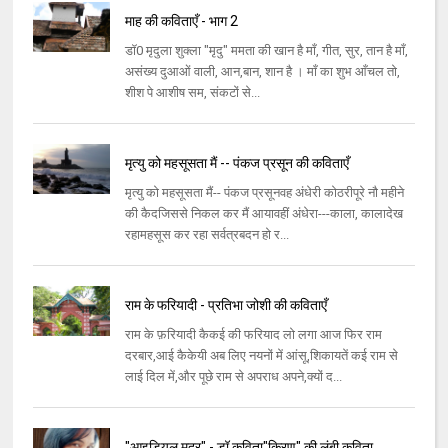
माह की कविताएँ - भाग 2
डॉ0 मृदुला शुक्ला "मृदु" ममता की खान है माँ, गीत, सुर, तान है माँ,
असंख्य दुआओं वाली, आन,बान, शान है । माँ का शुभ आँचल तो,
शीश पे आशीष सम, संकटों से...
मृत्यु को महसूसता मैं -- पंकज प्रसून की कविताएँ
मृत्यु को महसूसता मैं-- पंकज प्रसूनवह अंधेरी कोठरीपूरे नौ महीने
की कैदजिससे निकल कर मैं आयावहीं अंधेरा---काला, कालादेख
रहामहसूस कर रहा सर्वत्रबदन हो र...
राम के फरियादी - प्रतिभा जोशी की कविताएँ
राम के फ़रियादी कैकई की फरियाद लो लगा आज फिर राम
दरबार,आई कैकेयी अब लिए नयनों में आंसू,शिकायतें कई राम से
लाई दिल में,और पूछे राम से अपराध अपने,क्यों द...
"आइडियल मदर" - डॉ कविता"किरण" की लंबी कविता