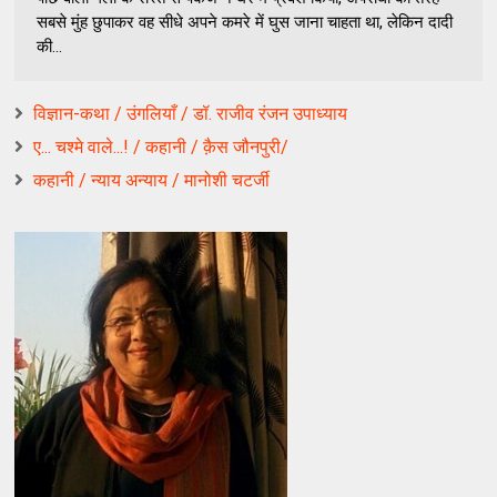
सबसे मुंह छुपाकर वह सीधे अपने कमरे में घुस जाना चाहता था, लेकिन दादी
की...
विज्ञान-कथा / उंगलियाँ / डॉ. राजीव रंजन उपाध्याय
ए... चश्मे वाले...! / कहानी / क़ैस जौनपुरी/
कहानी / न्याय अन्याय / मानोशी चटर्जी