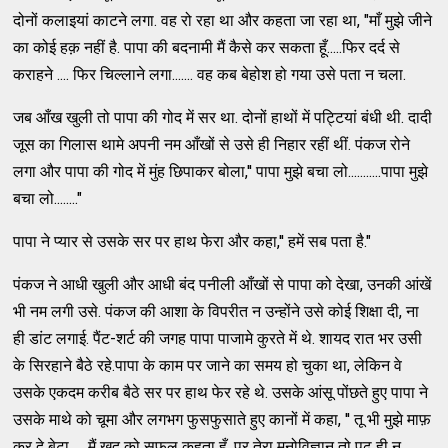
दोनों कलाइयां काटने लगा. वह रो रहा था और कहता जा रहा था, "माँ मुझे जीने
का कोई हक़ नहीं है. पापा की बदनामी मैं कैसे कर सकता हूँ.....फिर दर्द से
कराहने .... फिर चिल्लाने लगा....... वह कब बेहोश हो गया उसे पता न चला.
जब आँख खुली तो पापा की गोद में सर था. दोनों हाथों में पट्टियां बंधी थी. दादी
जूस का गिलास थामे अपनी नम आँखों से उसे ही निहार रहीं थीं. पंकज रोने
लगा और पापा की गोद में मुंह छिपाकर बोला,'' पापा मुझे बचा लो...........पापा मुझे
बचा लो........"
पापा ने प्यार से उसके सर पर हाथ फेरा और कहा,'' हमें सब पता है."
पंकज ने आधी खुली और आधी बंद पनीली आँखों से पापा को देखा, उनकी आंखें
भी नम लगी उसे. पंकज की आशा के विपरीत न उन्होंने उसे कोई शिक्षा दी, ना
ही डांट लगाई. पैंट-शर्ट की जगह पापा पाजामे कुरते में थे. शायद रात भर उसी
के सिरहाने बैठे रहे.पापा के काम पर जाने का समय हो चुका था, लेकिन वे
उसके एकदम करीब बैठे सर पर हाथ फेर रहे थे. उसके आंसू पोंछते हुए पापा ने
उसके माथे को चूमा और लगभग फुसफुसाते हुए कानों में कहा, '' तू भी मुझे माफ़
कर दे बेटा..... मैं खुद को सफल कहता हूँ, पर तेरा मनोविज्ञान तो पढ़ ही न