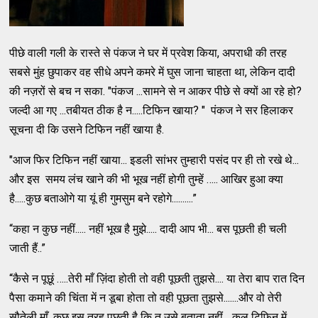
पीछे वाली गली के रास्ते से पंकज ने घर में प्रवेश किया, अपराधी की तरह
सबसे मुंह छुपाकर वह सीधे अपने कमरे में घुस जाना चाहता था, लेकिन दादी
की नज़रों से बच न सका. "पंकज ...सामने से न आकर पीछे से क्यों आ रहे हो?
जल्दी आ गए ...तबीयत ठीक है न.....टिफिन खाया? " पंकज ने सर हिलाकर
सूचना दी कि उसने टिफिन नहीं खाया है.
"आज फिर टिफिन नहीं खाया... इडली सांभर तुम्हारी पसंद पर ही तो रखे थे...
और इस समय लंच खाने की भी भूख नहीं होगी तुम्हें ….. आखिर हुआ क्या
है.....कुछ बताओगे या यूं ही गुमसुम बने रहोगे..........”
“कहा न कुछ नहीं..... नहीं भूख है मुझे..... दादी आप भी... बस पूछती ही चली
जाती हैं..”
“कैसे न पूछूं …..तेरी माँ ज़िंदा होती तो वही पूछती तुझसे.... या तेरा बाप रात दिन
पैसा कमाने की चिंता में न डूबा होता तो वही पूछता तुझसे.......और वो तेरी
सौतेली माँ, कुछ इस तरह पूछती है कि तू उसे बताता नहीं... कल टिफिन में ….