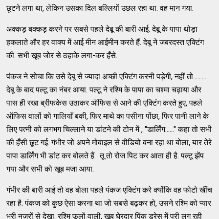
छूटने लगा था, लेकिन उसका दिल बल्लियों उछल रहा था. वह मान गया.
अक्कड़ बक्कड़ करने पर सबसे पहले देबू की बारी आई. देबू के पापा थोड़ा
हकलाते और हर वाक्य में आई मीन आईमीन करते हैं. देबू ने जबरदस्त एक्टिंग
की. सभी खूब जोर से ठहाके लगा-कर हँसे.
पंकज ने सोचा कि उसे देबू से ज्यादा अच्छी एक्टिंग करनी पड़ेगी, नहीं तो.........
देबू के बाद पल्टू का नंबर आया. पल्टू ने रश्मि के पापा का चश्मा चढ़ाया और
पास ही रखा ब्रीफकेस उठाकर ऑफिस से आने की एक्टिंग करते हुए, पहले
ऑफिस वालों को गालियाँ बकी, फिर माथे का पसीना पोंछा, फिर पानी लाने के
लिए पत्नी को लगभग चिल्लाने या डांटने की टोन में , "डार्लिंग......" कहा तो सभी
की हँसी छूट गई. गंभीर जो अपने मोबाइल से वीडियो बना रहा था बोला, यार तेरे
पापा डार्लिंग भी डांट कर बोलते हैं. तू तो रोज पिट कर आता ही है. पल्टू झेंप
गया और सभी को खूब मजा आया.
गंभीर की बारी आई तो वह बोला पहले पंकज एक्टिंग करे क्योंकि वह फोटो खींच
रहा है. पंकज को कुछ ऐसा करना था जो सबसे बढ़कर हो, उसने रश्मि को प्यार
भरी नज़रों से देखा. रश्मि फूलों वाली, खूब घेरदार पिंक ड्रेस में परी लग रही