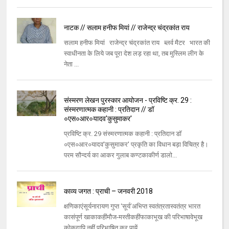
नाटक // सलाम हनीफ मियां // राजेन्द्र चंद्रकांत राय
सलाम हनीफ मियां राजेन्द्र चंद्रकांत राय ब्लर्व मैटर भारत की
स्वाधीनता के लिये जब पूरा देश लड़ रहा था, तब मुस्लिम लीग के
नेता ...
संस्मरण लेखन पुरस्कार आयोजन - प्रविष्टि क्र. 29 :
संस्मरणात्मक कहानी : प्रतिदान // डॉ
०एस०आर०यादव'कुसुमाकर'
प्रविष्टि क्र. 29 संस्मरणात्मक कहानी : प्रतिदान डॉ
०एस०आर०यादव'कुसुमाकर' प्रकृति का विधान बड़ा विचित्र है।
परम सौन्दर्य का आकर गुलाब कण्टकाकीर्ण डालो...
काव्य जगत : प्राची – जनवरी 2018
क्षणिकाएंसूर्यनारायण गुप्त ‘सूर्य’अभिप्त स्वतंत्रतास्वतंत्र भारत
कासंपूर्ण खाकाकहींमौज-मस्तीकहींफाकाभूख की परिभाषावेभूख
कोकदापि नहीं परिभाषित कर पायें...