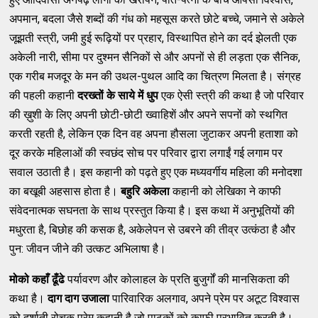
अपमान, बदला जैसे शब्दों की गंध को महसूस करते छोटे बच्चे, जमाने से अकेले
जूझती स्त्री, जमी हुई रूढ़ियों पर प्रहार, विस्थापित होने का दर्द झेलती एक
अकेली नारी, सीमा पर दुश्मन सैनिकों से और अपनों से ही लड़ता एक सैनिक,
एक गरीब मजदूर के मन की उथल-पुथल आदि का चित्रण मिलता है। संग्रह
की पहली कहानी
दरख्तों
के
साये
में
धुप
एक ऐसी स्त्री की कथा है जो परिवार
की ख़ुशी के लिए अपनी छोटी-छोटी ख्वाहिशें और अपने सपनों को स्थगित
करती रहती है, लेकिन एक दिन वह अपना हौसला जुटाकर अपनी हताशा को
दूर करके महिलाओं की स्वछंद सोच पर परिवार द्वारा लगाईं गई लगाम पर
सवाल उठाती है। इस कहानी को पढ़ते हुए एक मध्यवर्गीय महिला की मनोदशा
का बखूबी अहसास होता है।
बहुरि
अकेला
कहानी को लेखिका ने काफी
संवेदनात्मक सघनता के साथ प्रस्तुत किया है। इस कथा में अनुभूतियों की
मधुरता है, बिछोह की कसक है, अकेलेपन से उबरने की तीव्र उत्कंठा है और
पुन: जीवन जीने की उत्कट अभिलाषा है।
मोको
कहाँ
ढूँढे
पर्यावरण और कोलाहल के प्रति बुजुर्गों की मानसिकता की
कथा है।
दाग
दाग
उजाला
पारिवारिक अलगाव, अपने प्रेम पर अटूट विश्वास
को दर्शाती रोचक प्रेम कहानी है जो पाठकों को काफी प्रभावित करती है।