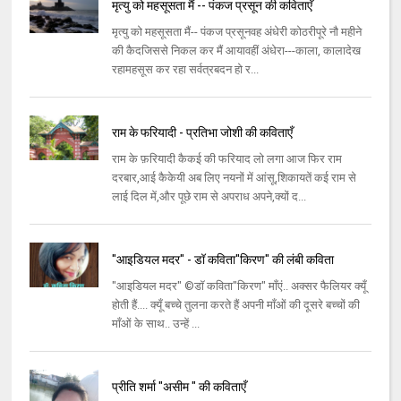
मृत्यु को महसूसता मैं -- पंकज प्रसून की कविताएँ
मृत्यु को महसूसता मैं-- पंकज प्रसूनवह अंधेरी कोठरीपूरे नौ महीने
की कैदजिससे निकल कर मैं आयावहीं अंधेरा---काला, कालादेख
रहामहसूस कर रहा सर्वत्रबदन हो र...
राम के फरियादी - प्रतिभा जोशी की कविताएँ
राम के फ़रियादी कैकई की फरियाद लो लगा आज फिर राम
दरबार,आई कैकेयी अब लिए नयनों में आंसू,शिकायतें कई राम से
लाई दिल में,और पूछे राम से अपराध अपने,क्यों द...
"आइडियल मदर" - डॉ कविता"किरण" की लंबी कविता
"आइडियल मदर" ©डॉ कविता"किरण" माँएं.. अक्सर फैलियर क्यूँ
होती हैं.... क्यूँ बच्चे तुलना करते हैं अपनी माँओं की दूसरे बच्चों की
माँओं के साथ.. उन्हें ...
प्रीति शर्मा "असीम " की कविताएँ