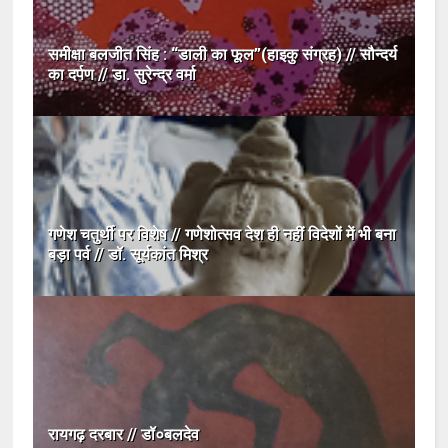
समीक्षा बलजीत सिंह : “डाली का फूल”(हाइकु संग्रह) // सौन्दर्य
का दर्पण // डा. सुरेन्द्र वर्मा
गणेश चतुर्थी पर विशेष // गणेशोत्सव देश ही नहीं विदेशों में भी बना
बड़ा पर्व // डॉ. सूर्यकांत मिश्र
रायगढ़ दरबार // डॉ०बलदेव