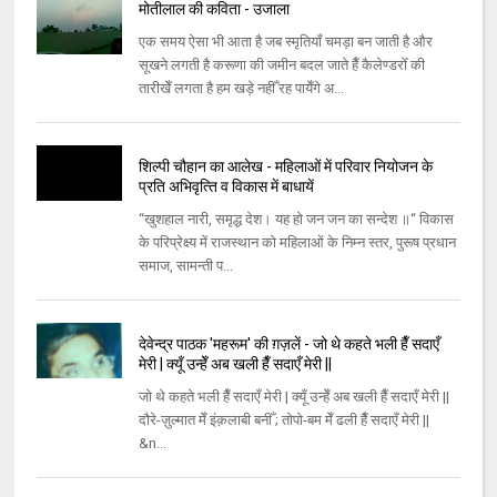
मोतीलाल की कविता - उजाला
एक समय ऐसा भी आता है जब स्मृतियाँ चमड़ा बन जाती है और
सूखने लगती है करूणा की जमीन बदल जाते हैँ कैलेण्डरोँ की
तारीखेँ लगता है हम खड़े नहीँ रह पायेँगे अ...
शिल्‍पी चौहान का आलेख - महिलाओं में परिवार नियोजन के
प्रति अभिवृत्‍ति व विकास में बाधायें
‍‘‘खुशहाल नारी, समृद्ध देश। यह हो जन जन का सन्‍देश ॥‘‘ विकास
के परिप्रेक्ष्‍य में राजस्‍थान को महिलाओं के निम्‍न स्‍तर, पुरूष प्रधान
समाज, सामन्‍ती प...
देवेन्द्र पाठक 'महरूम' की ग़ज़लें - जो थे कहते भली हैँ सदाएँ
मेरी | क्यूँ उन्हेँ अब खली हैँ सदाएँ मेरी ||
जो थे कहते भली हैँ सदाएँ मेरी | क्यूँ उन्हेँ अब खली हैँ सदाएँ मेरी ||
दौरे-ज़ुल्मात मेँ इंक़लाबी बनीँ ; तोपो-बम मेँ ढली हैँ सदाएँ मेरी ||
&n...