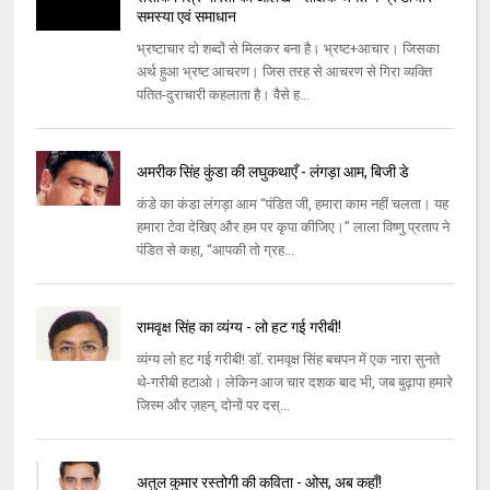
समस्‍या एवं समाधान
भ्रष्‍टाचार दो शब्‍दों से मिलकर बना है। भ्रष्‍ट+आचार। जिसका
अर्थ हुआ भ्रष्‍ट आचरण। जिस तरह से आचरण से गिरा व्‍यक्‍ति
पतित-दुराचारी कहलाता है। वैसे ह...
अमरीक सिंह कुंडा की लघुकथाएँ - लंगड़ा आम, बिजी डे
कंडे का कंडा लंगड़ा आम ‘‘पंडित जी, हमारा काम नहीं चलता। यह
हमारा टेवा देखिए और हम पर कृपा कीजिए।’’ लाला विष्णु प्रताप ने
पंडित से कहा, ‘‘आपकी तो ग्रह...
रामवृक्ष सिंह का व्यंग्य - लो हट गई गरीबी!
व्यंग्य लो हट गई गरीबी! डॉ. रामवृक्ष सिंह बचपन में एक नारा सुनते
थे-गरीबी हटाओ। लेकिन आज चार दशक बाद भी, जब बुढ़ापा हमारे
जिस्म और ज़हन, दोनों पर दस्...
अतुल कुमार रस्तोगी की कविता - ओस, अब कहाँ!