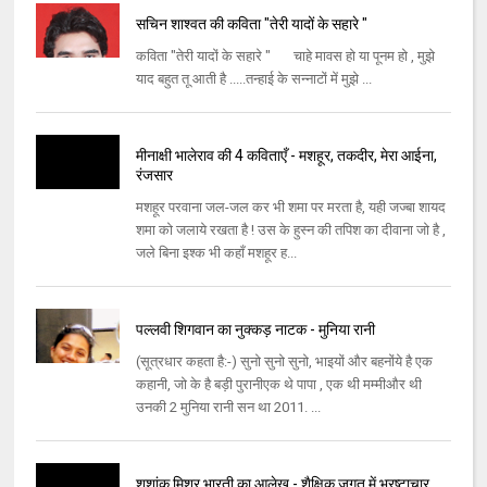
सचिन शाश्वत की कविता "तेरी यादों के सहारे "
कविता "तेरी यादों के सहारे " चाहे मावस हो या पूनम हो , मुझे
याद बहुत तू आती है .....तन्हाई के सन्नाटों में मुझे ...
मीनाक्षी भालेराव की 4 कविताएँ - मशहूर, तकदीर, मेरा आईना,
रंजसार
मशहूर परवाना जल-जल कर भी शमा पर मरता है, यही जज्बा शायद
शमा को जलाये रखता है ! उस के हुस्न की तपिश का दीवाना जो है ,
जले बिना इश्क भी कहाँ मशहूर ह...
पल्लवी शिगवान का नुक्कड़ नाटक - मुनिया रानी
(सूत्रधार कहता है:-) सुनो सुनो सुनो, भाइयों और बहनोंये है एक
कहानी, जो के है बड़ी पुरानीएक थे पापा , एक थी मम्मीऔर थी
उनकी 2 मुनिया रानी सन था 2011. ...
शशांक मिश्र भारती का आलेख - शैक्षिक जगत में भ्रष्‍टाचार