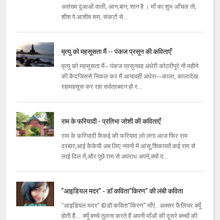
असंख्य दुआओं वाली, आन,बान, शान है । माँ का शुभ आँचल तो,
शीश पे आशीष सम, संकटों से...
मृत्यु को महसूसता मैं -- पंकज प्रसून की कविताएँ
मृत्यु को महसूसता मैं-- पंकज प्रसूनवह अंधेरी कोठरीपूरे नौ महीने
की कैदजिससे निकल कर मैं आयावहीं अंधेरा---काला, कालादेख
रहामहसूस कर रहा सर्वत्रबदन हो र...
राम के फरियादी - प्रतिभा जोशी की कविताएँ
राम के फ़रियादी कैकई की फरियाद लो लगा आज फिर राम
दरबार,आई कैकेयी अब लिए नयनों में आंसू,शिकायतें कई राम से
लाई दिल में,और पूछे राम से अपराध अपने,क्यों द...
"आइडियल मदर" - डॉ कविता"किरण" की लंबी कविता
"आइडियल मदर" ©डॉ कविता"किरण" माँएं.. अक्सर फैलियर क्यूँ
होती हैं.... क्यूँ बच्चे तुलना करते हैं अपनी माँओं की दूसरे बच्चों की