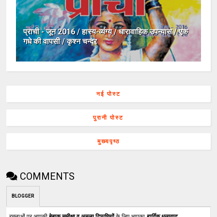
प्राची - जून 2016 / हास्य-व्यंग्य / धारावाहिक उपन्यास / एक
गधे की वापसी / कृश्न चन्दर
नई पोस्ट
पुरानी पोस्ट
मुख्यपृष्ठ
COMMENTS
BLOGGER
रचनाओं पर आपकी
बेबाक समीक्षा व अमूल्य टिप्पणियों
के लिए आपका
हार्दिक धन्यवाद
.