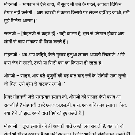
मोहनजी – भागवान ने ऐसे कहा, ‘मैं सुबह नौ बजे के पहले, आपका टिफ़िन
तैयार नहीं करूंगी। आप खारची में कमरा किराये पर लेकर वहीँ रह जाओ, तभी
मुझे मिलेगा आराम।’
रतनजी – [मोहनजी से कहते हैं] - यही कारण है, भूख से परेशान होकर आप
लोगों से चाय मांगकर पी लिया करते हैं।
मोहनजी - अब आप कहिये, कैसे गुलाब हलुआ लाकर आपको खिलाऊं ? मेरे
पास जेब में ख़ाली, टेम्पो या सिटी बस का किराया ही रहता है।
ओमजी – साहब, आप बड़े-बुजुर्गों की यह बात याद रखें के ‘संतोषी सदा सुखी।
जो मिले, उसे प्रेम से बांटकर खाओ।’
[मगर मोहनजी जैसे समझदार इंसान को, ओमजी की सलाह कैसे पसंद आ
सकती है ? मोहनजी ठहरे एम.ए.एल.एल.बी. पास, एक दानिशमंद इंसान। फिर,
क्या ? वे तो झट, अपने दांत निपोरते हुए कहते हैं..]
मोहनजी – तृप्त इंसानों को ही आपकी बातें अच्छी लग सकती है, यहां तो दो
रोटी भी धीरज रखकर मैं खा नहीं सकता। [रशीद भाई को झंझोड़कर, कहते हैं]