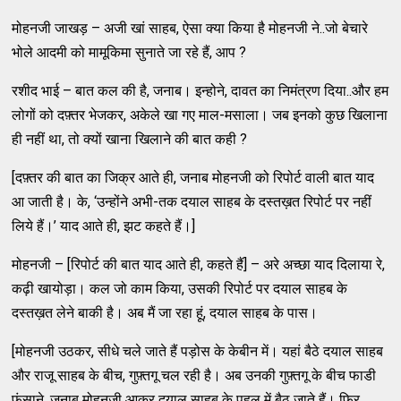
मोहनजी जाखड़ – अजी खां साहब, ऐसा क्या किया है मोहनजी ने..जो बेचारे
भोले आदमी को मामूकिमा सुनाते जा रहे हैं, आप ?
रशीद भाई – बात कल की है, जनाब। इन्होने, दावत का निमंत्रण दिया..और हम
लोगों को दफ़्तर भेजकर, अकेले खा गए माल-मसाला। जब इनको कुछ खिलाना
ही नहीं था, तो क्यों खाना खिलाने की बात कही ?
[दफ़्तर की बात का जिक्र आते ही, जनाब मोहनजी को रिपोर्ट वाली बात याद
आ जाती है। के, ‘उन्होंने अभी-तक दयाल साहब के दस्तख़त रिपोर्ट पर नहीं
लिये हैं।’ याद आते ही, झट कहते हैं।]
मोहनजी – [रिपोर्ट की बात याद आते ही, कहते हैं] – अरे अच्छा याद दिलाया रे,
कढ़ी खायोड़ा। कल जो काम किया, उसकी रिपोर्ट पर दयाल साहब के
दस्तख़त लेने बाकी है। अब मैं जा रहा हूं, दयाल साहब के पास।
[मोहनजी उठकर, सीधे चले जाते हैं पड़ोस के केबीन में। यहां बैठे दयाल साहब
और राजू साहब के बीच, गुफ़्तगू चल रही है। अब उनकी गुफ़्तगू के बीच फाडी
फंसाने, जनाब मोहनजी आकर दयाल साहब के पहलू में बैठ जाते हैं। फिर,