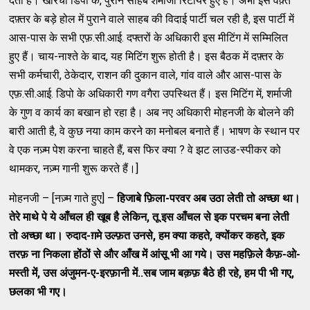
देता है। खारची डिपो के, पुराने साहब शर्माजी रिटायर हुए हैं। अभी इस वक़्त
दफ़्तर के बड़े होल में पुराने वाले साहब की विदाई पार्टी चल रही है, इस पार्टी में
आस-पास के सभी एफ़.सी.आई. दफ्तरों के अधिकारी इस मीटिंग में सम्मिलित
हुए हैं। चाय-नाश्ते के बाद, यह मिटिंग शुरू होती है। इस बैठक में दफ़्तर के
सभी कर्मचारी, ठेकेदार, राशन की दुकान वाले, गांव वाले और आस-पास के
एफ़.सी.आई. डिपो के अधिकारी गण वगैरा उपस्थित हैं। इस मिटिंग में, शर्माजी
के गुण व कार्य का बखान हो रहा है। अब नए अधिकारी मोहनजी के बोलने की
बारी आती है, वे कुछ नया काम करने का मनोबल बनाते हैं। भाषण के स्थान पर
वे एक नज़्म पेश करना चाहते हैं, बस फिर क्या ? वे झट लाउड-स्पीकर को
थामकर, नज़्म गानी शुरू करते हैं।]
मोहनजी – [नज़्म गाते हुए] –
हिजाबे फ़िला-परवर अब उठा लेती तो अच्छा था।
तेरे माथे पे ये आँचल ही खूब है लेकिन
,
तू इस आँचल से इक परचम बना लेती
तो अच्छा था। रुदाद-ग़मे उल्फ़त उनसे
,
हम क्या कहते
,
क्योंकर कहते
,
इक
तरफ़ ना निकला होंठों से और आँख में आंसू भी आ गये। उस महफ़िले कैफ़-ओ-
मस्ती में
,
उस अंजुमन-ए-इरफ़ानी में..सब जाम बक़फ़ बैठे ही रहे
,
हम पी भी गए
,
छलका भी गए।