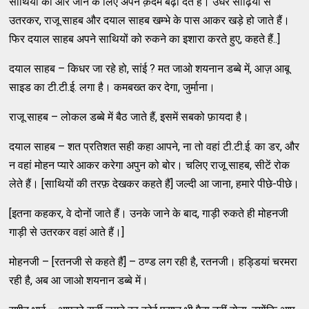
साथियों की ओर जाने के लिए अपने क़दम बढ़ा देते हैं। उधर सीढ़ियों से
उतरकर, राजू साहब और दयाल साहब खम्भे के पास आकर खड़े हो जाते हैं।
फिर दयाल साहब अपने साथियों को रुकने का इशारा करते हुए, कहते हैं..]
दयाल साहब – किधर जा रहे हो, सांई ? मत जाओ शयनान डब्बे में, आज़ आबू
साइड का टी.टी.ई. लगा है। कमबख्त कर देगा, जुर्माना।
राजू साहब – लोकल डब्बे में बैठ जाते हैं, इसमें सबको फ़ायदा है।
दयाल साहब – शत प्रतिशत सही कहा आपने, ना तो वहां टी.टी.ई. का डर, और
न वहां मोहन प्यारे आकर करेगा अपुन को बोर। चलिए राजू साहब, सीटें रोक
लेते हैं। [साथियों की तरफ़ देखकर कहते हैं] जल्दी आ जाना, हमारे पीछे-पीछे।
[इतना कहकर, वे दोनों जाते हैं। उनके जाने के बाद, गाड़ी रुकते ही मोहनजी
गाड़ी से उतरकर वहां आते हैं।]
मोहनजी – [रतनजी से कहते हैं] – ठण्ड लग रही है, रतनजी। हड्डियां चरमरा
रही है, अब आ जाओ शयनान डब्बे में।