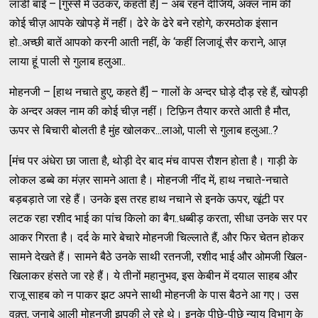
लाडी बाई – [गुस्से में उठकर, कहती है] – अब रहने दीजिये, अक्ल नाम की
कोई चीज़ आपके खोपड़े में नहीं। ढेरे के ढेरे बने रहोगे, करमठोक इंसान
हो..अच्छी बातें आपको करनी आती नहीं, के ‘कहीं लिजावूं सैर कराने, आज़
लाया हूं पाली से गुलाब हलुआ..
मोहनजी – [हाथ नचाते हुए, कहते हैं] – गालों के अन्दर घोड़े दौड़ रहे हैं, खोपड़ी
के अन्दर अक्ल नाम की कोई चीज़ नहीं। टिफ़िन तैयार करते आती है मौत,
ऊपर से बिचारी बोलती है मुंह खोलकर...लाओ, पाली से गुलाब हलुआ..?
[मंच पर अंधेरा छा जाता है, थोड़ी देर बाद मंच वापस रौशन होता है। गाड़ी के
लोकल डब्बे का मंज़र सामने आता है। मोहनजी नींद में, हाथ नचाते-नचाते
बड़बड़ाते जा रहे हैं। उनके इस तरह हाथ नचाने से इनके ऊपर, खूंटी पर
लटक रहा रशीद भाई का पांच किलो का बैग..धब्बीड़ करता, सीधा उनके सर पर
आकर गिरता है। दर्द के मारे बेचारे मोहनजी चिल्लाते हैं, और फिर चेतन होकर
सामने देखते हैं। सामने बैठे उनके साथी रतनजी, रशीद भाई और ओमजी खिल-
खिलाकर हंसते जा रहे हैं। ये तीनों महानुभव, इस केबीन में दयाल साहब और
राजू साहब को न पाकर झट अपने साथी मोहनजी के पास बैठने आ गए। उस
वक़्त, जनाबे आली मोहनजी झपकी ले रहे थे। इनके पीछे-पीछे न्याय विभाग के