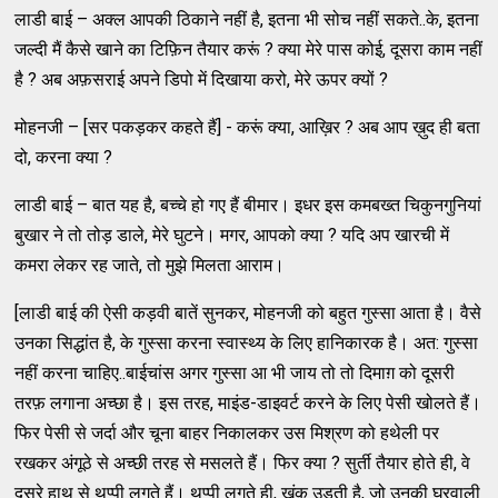
लाडी बाई – अक्ल आपकी ठिकाने नहीं है, इतना भी सोच नहीं सकते..के, इतना
जल्दी मैं कैसे खाने का टिफ़िन तैयार करूं ? क्या मेरे पास कोई, दूसरा काम नहीं
है ? अब अफ़सराई अपने डिपो में दिखाया करो, मेरे ऊपर क्यों ?
मोहनजी – [सर पकड़कर कहते हैं] - करूं क्या, आख़िर ? अब आप ख़ुद ही बता
दो, करना क्या ?
लाडी बाई – बात यह है, बच्चे हो गए हैं बीमार। इधर इस कमबख्त चिकुनगुनियां
बुखार ने तो तोड़ डाले, मेरे घुटने। मगर, आपको क्या ? यदि अप खारची में
कमरा लेकर रह जाते, तो मुझे मिलता आराम।
[लाडी बाई की ऐसी कड़वी बातें सुनकर, मोहनजी को बहुत गुस्सा आता है। वैसे
उनका सिद्धांत है, के गुस्सा करना स्वास्थ्य के लिए हानिकारक है। अत: गुस्सा
नहीं करना चाहिए..बाईचांस अगर गुस्सा आ भी जाय तो तो दिमाग़ को दूसरी
तरफ़ लगाना अच्छा है। इस तरह, माइंड-डाइवर्ट करने के लिए पेसी खोलते हैं।
फिर पेसी से जर्दा और चूना बाहर निकालकर उस मिश्रण को हथेली पर
रखकर अंगूठे से अच्छी तरह से मसलते हैं। फिर क्या ? सुर्ती तैयार होते ही, वे
दूसरे हाथ से थप्पी लगते हैं। थप्पी लगते ही, खंक उड़ती है, जो उनकी घरवाली