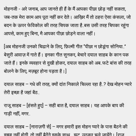
मोहनजी - अरे जनाब, आप जानते ही हैं के मैं आपका पीछा छोड़ नहीं सकता,
जब-तक मेरा काम आप पूरा नहीं कर देते। आख़िर मैं तो ठहरा ऐसा कंसला, जो
बदन के ऊपर फेविकोल की तरह चिपक जाता है..बस उसी तरह चिपका रहूंगा
आपसे, काम हुए बिना, मै आपका पीछा छोड़ने वाला नहीं।
[अब मोहनजी उनको चिढाने के लिए, फ़िल्मी गीत “पीछा न छोडूंगा सोनिया..”
बेसुरी आवाज़ में गाते हैं। इनका गीत सुनकर, बेचारे दयाल साहब के कान पक
जाते हैं। इनके व्यवहार से दुखी होकर, दयाल साहब को अब..फटे बांस की तरह
बोलने के लिए, मज़बूर होना पड़ता है।]
दयाल साहब – गधे की तरह, क्यों दांत निकाले चिल्ला रहा है..? देख मोहन प्यारे
तेरी इच्छा है जहां बैठ..
राजू साहब – [हंसते हुए] – सही बात है, दयाल साहब। यह आपके बाप की
गाड़ी नहीं, मगर..
दयाल साहब – [नाराज़गी से] – मगर हमारी इस मोहन प्यारे के पास बैठने की
इच्छा नहीं होगी, तो नहीं बैठेंगे इसके साथ....झट, उठकर चले जायेंगे। [राजू