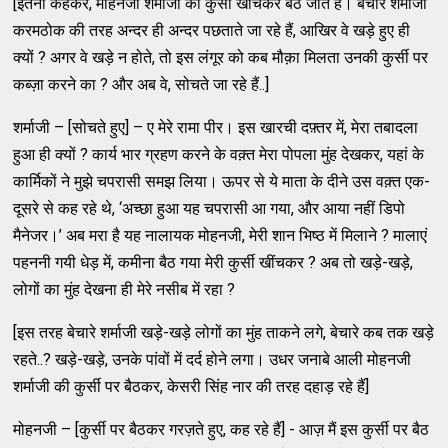
[इतना कहकर, मोहनजी शर्माजी की कुर्सी खींचकर बैठ जाते हैं। बेचारे शर्माजी
करमठोक की तरह अन्दर ही अन्दर पछताते जा रहे हैं, आखिर वे खड़े हुए ही
क्यों ? अगर वे खड़े न होते, तो इस लंगूर को कब मौक़ा मिलता उनकी कुर्सी पर
कब्ज़ा करने का ? और अब वे, सोचते जा रहे हैं..]
शर्माजी – [सोचते हुए] – ए मेरे रामा पीर। इस खारची दफ़्तर में, मेरा तबादला
हुआ ही क्यों ? कार्य भार ग्रहण करने के वक़्त मेरा पोपला मुंह देखकर, यहां के
कार्मिकों ने मुझे चपरासी समझ लिया। ऊपर से ये माता के दीने उस वक़्त एक-
दूसरे से कह रहे थे, ‘अच्छा हुआ यह चपरासी आ गया, और आया नहीं डिपो
मैनेजर।’ अब मरा है यह नालायक मोहनजी, मेरी शान भिष्ठ में मिलाने ? मालाएं
पहननी गयी धेड़ में, कमीना बैठ गया मेरी कुर्सी खींचकर ? अब तो खड़े-खड़े,
लोगों का मुंह देखना ही मेरे नसीब में रहा ?
[इस तरह बेचारे शर्माजी खड़े-खड़े लोगों का मुंह ताकने लगे, बेचारे कब तक खड़े
रहते..? खड़े-खड़े, उनके पांवों में दर्द होने लगा। उधर जनाबे आली मोहनजी
शर्माजी की कुर्सी पर बैठकर, केसरी सिंह नार की तरह दहाड़ रहे हैं]
मोहनजी – [कुर्सी पर बैठकर गरज़ते हुए, कह रहे हैं] - आज़ मैं इस कुर्सी पर बैठ