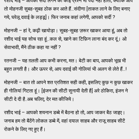
रशीद भाई – आपको सर्दी लगने का कोई प्रश्न भी पैदा नहीं होता, क्योंकि आप
तो मोहनजी सुबह-सुबह ठोक कर आते हैं...संदीणा [ताकत लाने के लिए बनाए
गये, घरेलू दवाई के लड्डू]। फिर जनाब कहां लगेगी, आपको सर्दी ?
मोहनजी – हां रे, कढ़ी खायोड़ा। सुबह-सुबह ज़रूर खाकर आया हूं, अब तो
रशीद भाई यह सोच रहा हूं...कल से, खाने का टिफ़िन लाना बंद कर दूं। ओ
सेवाभावी, मैंने ठीक कहा या नहीं ?
रतनजी – यह ग़लती आप कभी करना, मत। बेटी का बाप, आपको भूख भी
बहुत लगती है। और ऊपर से, आप दवाई की गोलियां भी अलग से लेते हैं...!
मोहनजी – बात तो आपने शत प्रतिशत सही कही, इसलिए कुछ न कुछ खाकर
ही गोलियां गिटता हूं। [इंजन की सीटी सुनायी देती है] अरे ठोकिरा, इंजन ने
सीटी दे दी है..अब चलिए, देर मत कीजिये।
रशीद भाई – आपको शयनान डब्बे में बैठना हो तो, आप जाकर बैठ जाइए।
जनाब हम तो बैठेंगे लोकल डब्बे में, वहां दयाल साहब और राजू साहब सीटें
रोकने के लिए गए हुए हैं।