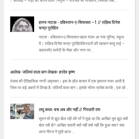
-: चरवाहा – भेड़ों को चराने वाला।मेमूना – मरियल सा नौजवान, जिसका तबा...
हास्य नाटक - दबिस्तान-ए-सियासत –1 // राक़िब दिनेश
चन्द्र पुरोहित
नाटक - दबिस्तान-ए-सियासत पहला मंज़र आ गया नूरिया, स्कूल
में। राक़िब दिनेश चन्द्र पुरोहितकिरदारों की पहचान साबू भाई –
डवलपमेंट कमेटी के मेंबर और नगर पर...
आलेखः जलियां वाला बाग लेखकः हरदेव कृष्ण
पंजाब की ऐतिहासिक नगरी अमृतसर। इस के हॉल बाजार में एक इमारत नजर आती है
जिस पर बड़े अक्षरों में लिखा है- जलियाँ वाला बाग। इसके भीतर प्रवेश करके , एक छो...
लघु कथाः बस अब और नहीं // गिरधारी राम
सुमन माँ से झूठ बोल रही थी! माँ ने पूछा था कि आखिर तुम झूठ क्यों
बोल रही हो? आखिर बताती क्यों नहीं क्यों नहीं कि हुआ क्या? क्या
आज नीरज ने तुम्हें आज ...