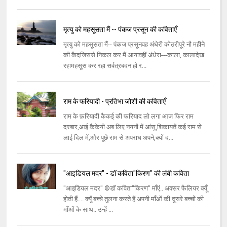
मृत्यु को महसूसता मैं -- पंकज प्रसून की कविताएँ
मृत्यु को महसूसता मैं-- पंकज प्रसूनवह अंधेरी कोठरीपूरे नौ महीने
की कैदजिससे निकल कर मैं आयावहीं अंधेरा---काला, कालादेख
रहामहसूस कर रहा सर्वत्रबदन हो र...
राम के फरियादी - प्रतिभा जोशी की कविताएँ
राम के फ़रियादी कैकई की फरियाद लो लगा आज फिर राम
दरबार,आई कैकेयी अब लिए नयनों में आंसू,शिकायतें कई राम से
लाई दिल में,और पूछे राम से अपराध अपने,क्यों द...
"आइडियल मदर" - डॉ कविता"किरण" की लंबी कविता
"आइडियल मदर" ©डॉ कविता"किरण" माँएं.. अक्सर फैलियर क्यूँ
होती हैं.... क्यूँ बच्चे तुलना करते हैं अपनी माँओं की दूसरे बच्चों की
माँओं के साथ.. उन्हें ...