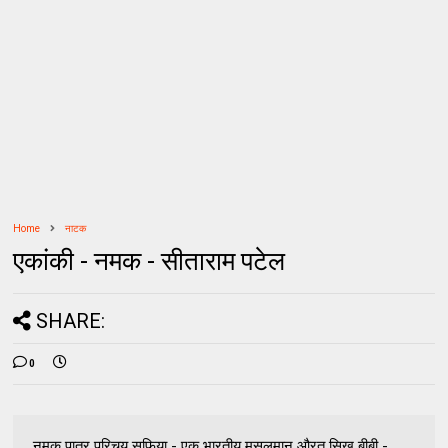
Home
नाटक
एकांकी - नमक - सीताराम पटेल
SHARE:
0
नमक पात्र परिचय सफिया - एक भारतीय मुसलमान औरत सिख बीबी -