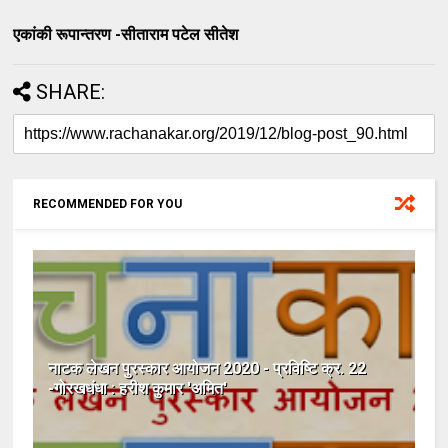
एकांकी रूपान्तरण -सीताराम पटेल सीतेश
SHARE:
RECOMMENDED FOR YOU
नाटक लेखन पुरस्कार आयोजन 2020 - प्रविष्टि क्र. 22
-गोरखधंधा : हरीश कुमार 'अमित'