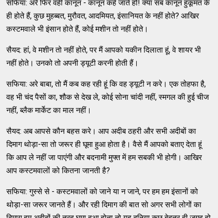
सफिया: अरे फिर वही कानून - कानून कहे जाते हो! क्या सब कानून हुकूमत के
ही होते हैं, कुछ मुहब्बत, मुरौवत, आदमियत, इंसानियत के नहीं होते? आखिर
कस्टमवाले भी इंसान होते हैं, कोई मशीन तो नहीं होते।
सैयद: हां, वे मशीन तो नहीं होते, पर मैं आपको यकीन दिलाता हूं, वे शायर भी
नहीं होते। उनको तो अपनी ड्यूटी करनी होती हैं।
सफिया: अरे बाबा, तो मैं कब कह रही हूं कि वह ड्यूटी न करे। एक तोहफा है,
वह भी चंद पैसों का, शौक से देख ले, कोई सोना चांदी नहीं, स्मगल की हुई चीज
नहीं, ब्लैक मार्केट का माल नहीं।
सैयद: अब आपसे कौन बहस करे। आप अदीब ठहरी और सभी अदीबों का
दिमाग थोड़ा-सा तो जरूर ही घूमा हुआ होता है। वैसे मैं आपको बताए देता हूं
कि आप ले नहीं जा पाएंगी और बदनामी मुफ्त में हम सबकी भी होगी। आखिर
आप कस्टमवालों को कितना जानती है?
सफिया: गुस्से से - कस्टमवालों को जाने या न जाने, पर हम हम इंसानों को
थोड़ा-सा जरूर जानते हैं। और रही दिमाग की बात सो अगर सभी लोगों का
दिमाग हम अदीबों की तरह घूमा हुआ होता तो यह दुनिया कुछ बेहतर ही जगह हो