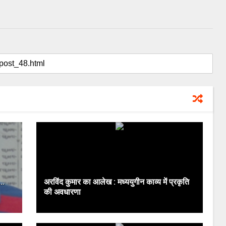
 …
अरविंद कुमार का आलेख : मध्‍ययुगीन काव्‍य में प्रकृति
की अवधारणा