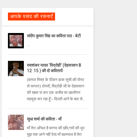
आपके पसंद की रचनाएँ
संदीप कुमार सिंह का कविता पाठ - बेटी
...
रमाशंकर यादव 'विद्रोही' (देहावसान 8.
12 .15 ) की दो कवितायें
(कमल मिश्र के दीवान डाक सूची की पोस्ट
से साभार) दोस्तों, विद्रोही जी के देहावसान
की खबर पा कर एक अजीब सा खालीपन
महसूस कर रहा हूँ। दिल्ली आने के बाद से...
सुधा शर्मा की कविता - माँ
माँ तेरा आँचल है बरगद की छाँव,गमों की धूप
मुझ तक आने नहीं देता.माँ वक्षस्थल है तेरा