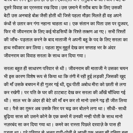
दूसरे विवाह का प्रस्ताव रख दिया।उस ज़माने में ग़रीब बाप के लिए उसकी
बेटी उस अनचाहे बोक्ष जैसी होती थी जिसे पहला मौक़ा मिलते ही वह अपने
कंधों से उतार कर गंगा नहाना चाहता था। एक संतान का पिता उस पर दूजवर,
फिर भी जीवनराम के लिए कई षोडसियों के रिश्ते तत्क्षण आ गए। सभी रिश्तों
की जाँच- पड़ताल करने के बाद माताजी ने अपनी बहू के पद के लिए सरला का
हाथ स्वीकार कर लिया। पहला शुभ मुहूर्त देख कर सप्ताह भर के अंदर
जीवनराम का विवाह सरला के साथ कर दिया गया।
सरला बहुत ही साधारण परिवार से थी। जीवनराम की माताजी ने उसका चयन
भी इस कारण विशेष रूप से किया था कि तंगी में रही हुई लड़की ,जिसकी ख़ुद
की माँ उसके बचपन में ही गुजर गई थी, दूध पीती अबोध मीरा को छाती से लगा
कर रखेगी। पर पति के घर की ठाटबाट देख कर सरला की आँखें चौंधिया गई
थी। साल भर के अंदर ही बेटे की माँ बन कर तो मानो उसने गढ़ ही जीत लिया
था। पैसे का ग़ुरूर अब उसके सिर पर चढ़ कर बोलने लगा था। सीधी- साधी
बुढ़िया सास को उसने कोने के एक कमरे में उनकी नन्ही पोती के साथ मानो
नज़रबंद सा कर दिया गया था। कमरे का रास्ता पिछले दरवाज़े के पास ही
पड़ता था। पूरे परिवार से अलग दादी-पोती ने अपनी एक अलग सी दुनिया बना