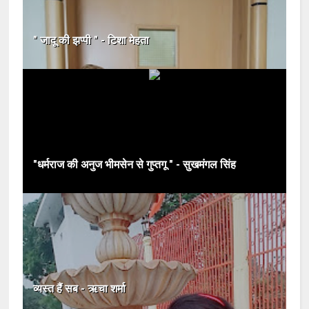
" जादू की झप्पी " - टिशा मेहता
"धर्मराज की अनुज भीमसेन से गुप्तगू " - सुखमंगल सिंह
व्यस्त हैं सब - ऋचा शर्मा