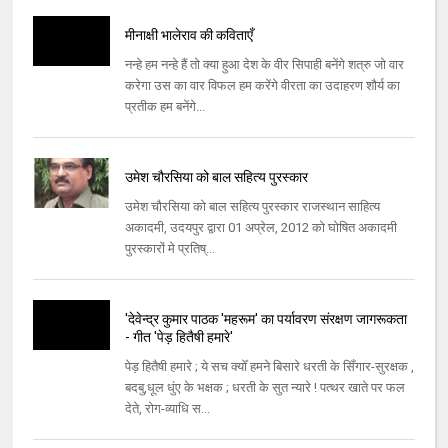
मीनाक्षी भालेराव की कविताएँ
नन्हे हम नन्हे हैं तो क्या हुआ देश के वीर सिपाही बनेंगे शत्रु जो वार
करेगा उस का वार विफल हम करेंगे वीरता का उदाहरण शौर्य का
प्रतीक हम बनेंगे...
उमेश चौरसिया को बाल सहित्‍य पुरस्‍कार
उमेश चौरसिया को बाल सहित्‍य पुरस्‍कार राजस्‍थान साहित्‍य
अकादमी, उदयपुर द्वारा 01 अप्रेल, 2012 को घोषित अकादमी
पुरस्‍कारों मे प्रतिष्...
'देवेन्द्र कुमार पाठक 'महरूम' का पर्यावरण संरक्षण जागरूकता
- गीत 'पेड़ हितैषी हमारे'
पेड़ हितैषी हमारे ; ये सच क्योँ हमने बिसारे धरती के सिँगार-सुरक्षक ,
बदबु,धूल धुंए के भक्षक ; धरती के सुत न्यारे ! पत्थर खाते पर फल
देते, रोग-व्याधि स...