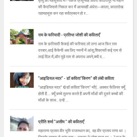
मृत्यु को महसूसता मैं-- पंकज प्रसूनवह अंधेरी कोठरीपूरे नौ महीने
की कैदजिससे निकल कर मैं आयावहीं अंधेरा---काला, कालादेख
रहामहसूस कर रहा सर्वत्रबदन हो र...
राम के फरियादी - प्रतिभा जोशी की कविताएँ
राम के फ़रियादी कैकई की फरियाद लो लगा आज फिर राम
दरबार,आई कैकेयी अब लिए नयनों में आंसू,शिकायतें कई राम से
लाई दिल में,और पूछे राम से अपराध अपने,क्यों द...
"आइडियल मदर" - डॉ कविता"किरण" की लंबी कविता
"आइडियल मदर" ©डॉ कविता"किरण" माँएं.. अक्सर फैलियर क्यूँ
होती हैं.... क्यूँ बच्चे तुलना करते हैं अपनी माँओं की दूसरे बच्चों की
माँओं के साथ.. उन्हें ...
प्रीति शर्मा "असीम " की कविताएँ
महाराणा प्रताप वीर भूमि राजस्थान का, वह वीर प्रताप राणा था ।