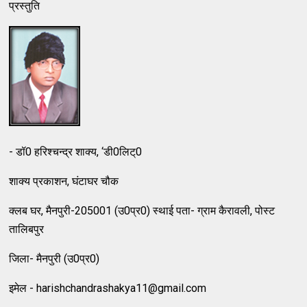
प्रस्तुति
- डॉ0 हरिश्चन्द्र शाक्य, ‘डी0लिट्0
शाक्य प्रकाशन, घंटाघर चौक
क्लब घर, मैनपुरी-205001 (उ0प्र0) स्थाई पता- ग्राम कैरावली, पोस्ट
तालिबपुर
जिला- मैनपुरी (उ0प्र0)
इमेल - harishchandrashakya11@gmail.com