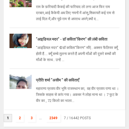
राम के फ़रियादी कैकई की फरियाद लो लगा आज फिर राम
दरबार,आई कैकेयी अब लिए नयनों में आंसू,शिकायतें कई राम से
लाई दिल में,और पूछे राम से अपराध अपने,क्यों द...
"आइडियल मदर" - डॉ कविता"किरण" की लंबी कविता
"आइडियल मदर" ©डॉ कविता"किरण" माँएं.. अक्सर फैलियर क्यूँ
होती हैं.... क्यूँ बच्चे तुलना करते हैं अपनी माँओं की दूसरे बच्चों की
माँओं के साथ.. उन्हें ...
प्रीति शर्मा "असीम " की कविताएँ
महाराणा प्रताप वीर भूमि राजस्थान का, वह वीर प्रताप राणा था ।
जिसके साहस से कांप गया। अकबर ने लोहा माना था । 7 फुट के
वीर का , 72 किलो का भाला...
1
2
3
...
2349
7
/ 16442 POSTS