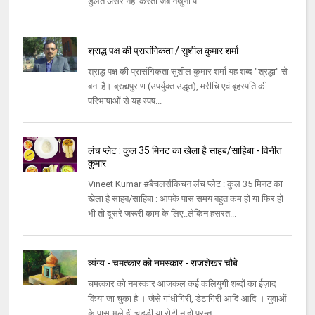
डुलते असर नहीं करती जब नथुनों प...
श्राद्ध पक्ष की प्रासंगिकता / सुशील कुमार शर्मा
श्राद्ध पक्ष की प्रासंगिकता सुशील कुमार शर्मा यह शब्द "श्रद्धा" से
बना है। ब्रह्मपुराण (उपर्युक्त उद्धृत), मरीचि एवं बृहस्पति की
परिभाषाओं से यह स्पष...
लंच प्लेट : कुल 35 मिनट का खेला है साहब/साहिबा - विनीत
कुमार
Vineet Kumar #बैचलर्सकिचन लंच प्लेट : कुल 35 मिनट का
खेला है साहब/साहिबा : आपके पास समय बहुत कम हो या फिर हो
भी तो दूसरे जरूरी काम के लिए..लेकिन हसरत...
व्यंग्य - चमत्कार को नमस्कार - राजशेखर चौबे
चमत्कार को नमस्कार आजकल कई कलियुगी शब्दों का ईज़ाद
किया जा चुका है । जैसे गांधीगिरी, डेटागिरी आदि आदि । युवाओं
के पास भले ही चड्डी या रोटी न हो परन्त...