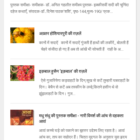
पुस्‍तक समीक्षा- समीक्षक- डॉ․अनिल गहलौत समीक्ष्‍य पुस्‍तक- इक्‍कीसवीं सदी की चुनिंदा
दहेज कथाएँ, संपादक-डॉ․दिनेश पाठक‘शशि', पृष्ठ-144,मूल्‍य-190/ प्रक...
अख़्तर होशियारपुरी की ग़ज़लें
कानों में सदाऐं कानों में सदाऐं गूंजती हैं हाथों की लकीरें_ बोलती हैं
चेहरे संजीदा हो गए हैं अब तो आंखें भी सोचती हैं राहों के अ...
इक़बाल हुसैन ‘इक़बाल’ की ग़ज़लें
ऐसे गुजारियेगा कड़वाहटों के दिन,सुख से कटें तुम्हारी घबराहटों के
दिन। बेचैन से कटें अब तस्कीन के लम्हे,कितने हसीन थे वो
झुंझलाहटों के दिन। गुज...
मधु संधु की पुस्तक समीक्षा - नारी विमर्श की आंच से दहकता
आवां
आवां कच्‍चे घड़े को पकाने का बृहत्तर उद्देश्‍य लिए रहता है। आवां
आंच का, ताप का सहोदर हैं। चित्रा मुद्दगल के अनुसार युवा हृदय