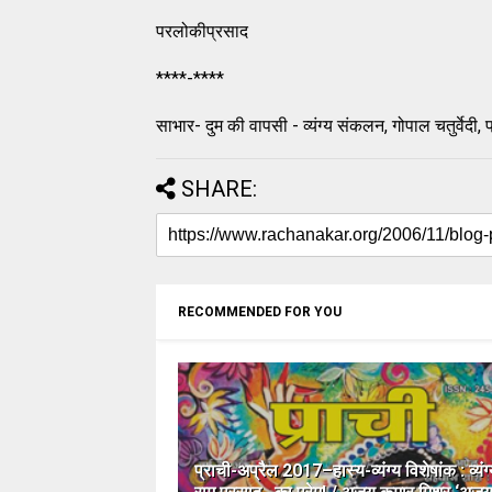
परलोकीप्रसाद
****-****
साभार- दुम की वापसी - व्यंग्य संकलन, गोपाल चतुर्वेद
SHARE:
RECOMMENDED FOR YOU
प्राची-अप्रैल 2017–हास्य-व्यंग्य विशेषांक : व्यंग्