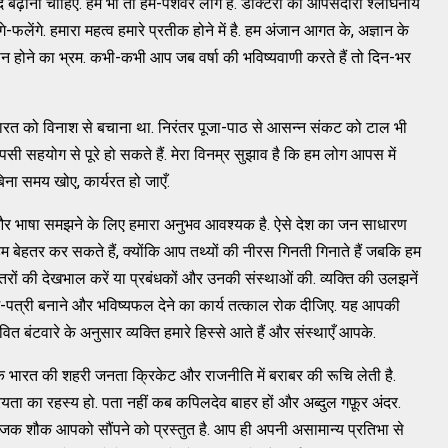
द बढ़ाना चाहिए. हम भी तो हम-पेशेवर लोग हैं. डॉक्टरों की आपसदारी श्लाघनीय
लेंगे. हमारा महत्व हमारे प्रतीक होने में है. हम अंजान आगत के, अज्ञान के
वान होने का भ्रम. कभी-कभी आप जब वर्षा की भविष्यवाणी करते हैं तो दिन-भर
 भारत को विनाश से बचाना था. निरंतर पूजा-पाठ से आसन्न संकट को टाल भी
 सहयोग से पूरे हो सकते हैं. मेरा विनम्र सुझाव है कि हम लोग आपस में
ं बिना समय खोए, कार्यरत हो जाएँ.
एँ और भाषा समझने के लिए हमारा अनुभव आवश्यक है. ऐसे देश का जन साधारण
म बेहतर कर सकते हैं, क्योंकि आप तथ्यों की नीरस गिनती गिनाते हैं जबकि हम
प दफ़्तरों की देखभाल करें या प्रबंधकों और उनकी संस्थाओं की. व्यक्ति की उलझनें
न्म-पत्री बनाने और भविष्यफल देने का कार्य तत्काल रोक दीजिए. यह आपकी
त बंटवारे के अनुसार व्यक्ति हमारे हिस्से आते हैं और संस्थाएँ आपके.
ूँ कि भारत की शहरी जनता क्रिकेट और राजनीति में बराबर की रूचि लेती है.
ता का रहस्य हो. पता नहीं कब कपिलदेव बाहर हों और अब्दुल गफ़ूर अंदर.
ोरंजक शौक आपको सौंपने को प्रस्तुत है. आप ही अपनी असामान्य प्रतिभा से