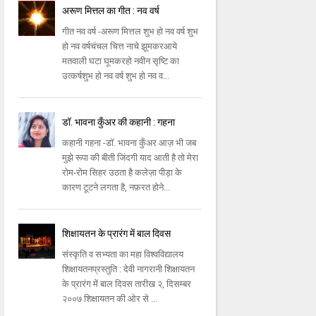
अरूण मित्तल का गीत : नव वर्ष
गीत नव वर्ष -अरूण मित्तल शुभ हो नव वर्ष शुभ
हो नव वर्षचंचल चित्त नाचे झूमकरआये
मतवाली घटा घूमकरहो नवीन सृष्टि का
उत्कर्षशुभ हो नव वर्ष शुभ हो नव व...
डॉ. भावना कुँअर की कहानी : गहना
कहानी गहना -डॉ. भावना कुँअर आज़ भी जब
मुझे रूपा की बीती जिंदगी याद आती है तो मेरा
रोम-रोम सिहर उठता है कलेज़ा पीड़ा के
कारण टूटने लगता है, नफ़रत होने...
शिक्षायतन के प्रारंग में बाल दिवस
संस्कृति व सभ्यता का महा विश्वविद्यालय
शिक्षायतनप्रस्तुति : देवी नागरानी शिक्षायतन
के प्रारंग में बाल दिवस तारीख २, दिसम्बर
२००७ शिक्षायतन की ओर से ...