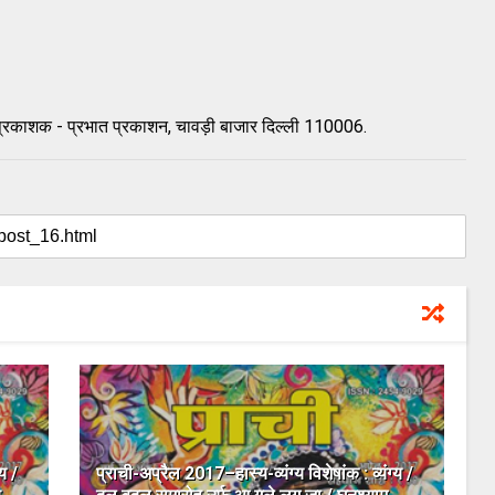
ी, प्रकाशक - प्रभात प्रकाशन, चावड़ी बाजार दिल्ली 110006.
य /
प्राची-अप्रैल 2017–हास्य-व्यंग्य विशेषांक : व्यंग्य /