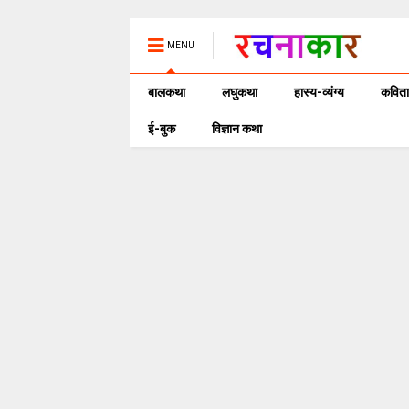
MENU
बालकथा
लघुकथा
हास्य-व्यंग्य
कविता
ई-बुक
विज्ञान कथा