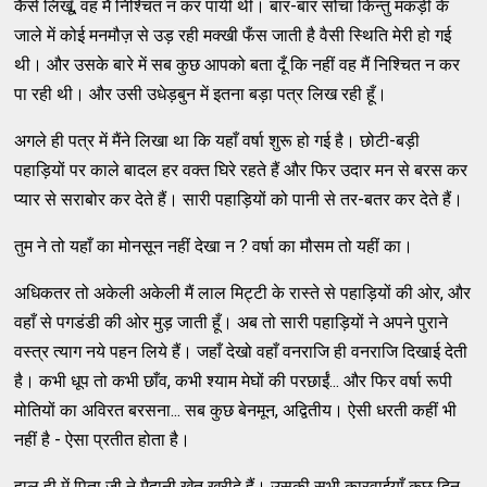
कैसे लिखूँ, वह मैं निश्चित न कर पायी थी। बार-बार सोचा किन्तु मकड़ी के
जाले में कोई मनमौज़ से उड़ रही मक्खी फँस जाती है वैसी स्थिति मेरी हो गई
थी। और उसके बारे में सब कुछ आपको बता दूँ कि नहीं वह मैं निश्चित न कर
पा रही थी। और उसी उधेड़बुन में इतना बड़ा पत्र लिख रही हूँ।
अगले ही पत्र में मैंने लिखा था कि यहाँ वर्षा शुरू हो गई है। छोटी-बड़ी
पहाड़ियों पर काले बादल हर वक्त घिरे रहते हैं और फिर उदार मन से बरस कर
प्यार से सराबोर कर देते हैं। सारी पहाड़ियों को पानी से तर-बतर कर देते हैं।
तुम ने तो यहाँ का मोनसून नहीं देखा न ? वर्षा का मौसम तो यहीं का।
अधिकतर तो अकेली अकेली मैं लाल मिट्टी के रास्ते से पहाड़ियों की ओर, और
वहाँ से पगडंडी की ओर मुड़ जाती हूँ। अब तो सारी पहाड़ियों ने अपने पुराने
वस्त्र त्याग नये पहन लिये हैं। जहाँ देखो वहाँ वनराजि ही वनराजि दिखाई देती
है। कभी धूप तो कभी छाँव, कभी श्याम मेघों की परछाईं... और फिर वर्षा रूपी
मोतियों का अविरत बरसना... सब कुछ बेनमून, अद्वितीय। ऐसी धरती कहीं भी
नहीं है - ऐसा प्रतीत होता है।
हाल ही में पिता जी ने मैदानी खेत खरीदे हैं। उसकी सभी कारवाईयाँ कुछ दिन