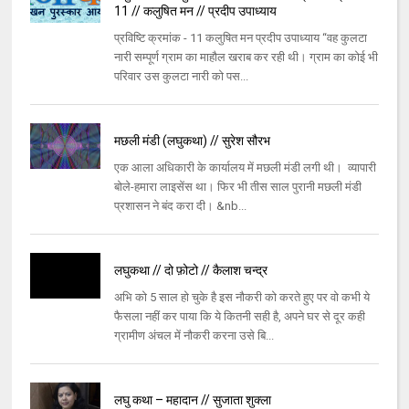
11 // कलुषित मन // प्रदीप उपाध्याय
प्रविष्टि क्रमांक - 11 कलुषित मन प्रदीप उपाध्याय “वह कुलटा
नारी सम्पूर्ण ग्राम का माहौल खराब कर रही थी। ग्राम का कोई भी
परिवार उस कुलटा नारी को पस...
मछली मंडी (लघुकथा) // सुरेश सौरभ
एक आला अधिकारी के कार्यालय में मछली मंडी लगी थी। व्यापारी
बोले-हमारा लाइसेंस था। फिर भी तीस साल पुरानी मछली मंडी
प्रशासन ने बंद करा दी। &nb...
लघुकथा // दो फ़ोटो // कैलाश चन्द्र
अभि को 5 साल हो चुके है इस नौकरी को करते हुए पर वो कभी ये
फैसला नहीं कर पाया कि ये कितनी सही है, अपने घर से दूर कही
ग्रामीण अंचल में नौकरी करना उसे बि...
लघु कथा – महादान // सुजाता शुक्ला