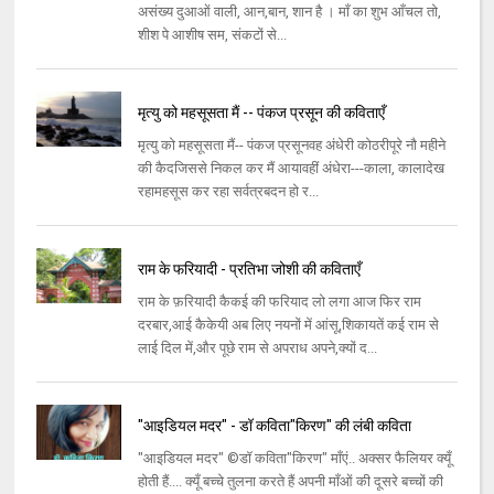
असंख्य दुआओं वाली, आन,बान, शान है । माँ का शुभ आँचल तो,
शीश पे आशीष सम, संकटों से...
मृत्यु को महसूसता मैं -- पंकज प्रसून की कविताएँ
मृत्यु को महसूसता मैं-- पंकज प्रसूनवह अंधेरी कोठरीपूरे नौ महीने
की कैदजिससे निकल कर मैं आयावहीं अंधेरा---काला, कालादेख
रहामहसूस कर रहा सर्वत्रबदन हो र...
राम के फरियादी - प्रतिभा जोशी की कविताएँ
राम के फ़रियादी कैकई की फरियाद लो लगा आज फिर राम
दरबार,आई कैकेयी अब लिए नयनों में आंसू,शिकायतें कई राम से
लाई दिल में,और पूछे राम से अपराध अपने,क्यों द...
"आइडियल मदर" - डॉ कविता"किरण" की लंबी कविता
"आइडियल मदर" ©डॉ कविता"किरण" माँएं.. अक्सर फैलियर क्यूँ
होती हैं.... क्यूँ बच्चे तुलना करते हैं अपनी माँओं की दूसरे बच्चों की