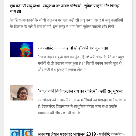
एक बड़ी सी लघु कथा - लघुकथा पर जीवंत परिचर्चा : सुकेश साहनी और गिरींद्र
नाथ झा
'साहित्य आजतक' के सीधी बात मंच पर 'एक बड़ी सी लघु कथा' सत्र में लघु कहानियों
के विकास के बारे में बात की गई. इस सत्र में भाग लिया सुकेश साहनी और गिरीं...
नक्सलाईट------ कहानी // डॉ.अविनाश कुमार झा
"आज मोहन बाबू के पोते का मुंडन है ना! अरे! चंदर के बेटे का! बहुत
मनौती से तो उसका जनम हुआ है।" बिहारी काका काफी खुश थे
और तेजी में धड़फड़ाये हजमा टोली म...
"बांग्ला कवि द्विजेन्द्रलाल राय का साहित्य" - डॉ0 रानू मुखर्जी
स्वाधीनता की लडाई में बांग्ला के मनीषियों का योगदान अविस्मरणीय
हैं. ईश्वरचंद्र विद्यासागर ने आधुनिक बांग्ला भाषा तथा उसके
व्याकरण की नींव रखी थी जो कि...
लघुकथा लेखन पुरस्कार आयोजन 2019 - प्रविष्टि क्रमांक -