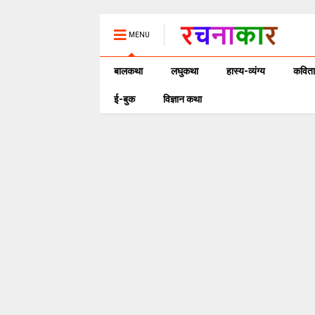
MENU
बालकथा
लघुकथा
हास्य-व्यंग्य
कविता
ई-बुक
विज्ञान कथा