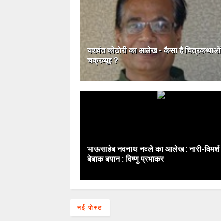
यशवंत कोठोरी का आलेख - कैसा है चित्रकथाओं
चक्रव्यूह ?
भाऊसाहेब नवनाथ नवले का आलेख : नारी-विमर्श
बेबाक बयान : विष्णु प्रभाकर
नई पोस्ट