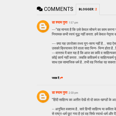
COMMENTS
BLOGGER
:
2
डा श्याम गुप्त
1:57 pm
---"वह मानता है कि उसे केवल सोचने का काम करना चाहि
नियामक कभी स्वयं युद्ध नहीं करता. हमें केवल नेतृत्व
--- क्या यह उपरोक्त तथ्य युग-सत्य नहीं है.... सदा ऐसा ह
उसको क्रियारूप देने वाला सदा भिन्न- भिन्न होता है...
---वास्तव में बात यह है कि आज का कवि व साहित्यक
कोई कार्य नहीं करता ..जबकि कविकर्म व साहित्यकर्म पू
साथ एक सामाजिक धर्म है...तभी वह निरपेक्ष रह सकता ह
जवाब दें
डा श्याम गुप्त
2:03 pm
"हिंदी साहित्य का अतीत देखें तो दो काल-खण्डों के अलावा क
-- अनुचित वक्तव्य है...सारे हिन्दी साहित्य या कविता
से राष्ट्र-धर्म छूट गया है एवं वह सिर्फ स्वार्थ-धर्म और