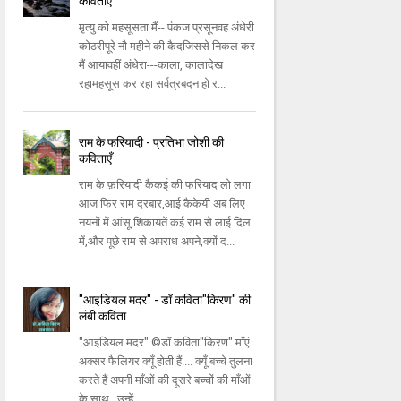
कविताएँ
मृत्यु को महसूसता मैं-- पंकज प्रसूनवह अंधेरी
कोठरीपूरे नौ महीने की कैदजिससे निकल कर
मैं आयावहीं अंधेरा---काला, कालादेख
रहामहसूस कर रहा सर्वत्रबदन हो र...
राम के फरियादी - प्रतिभा जोशी की
कविताएँ
राम के फ़रियादी कैकई की फरियाद लो लगा
आज फिर राम दरबार,आई कैकेयी अब लिए
नयनों में आंसू,शिकायतें कई राम से लाई दिल
में,और पूछे राम से अपराध अपने,क्यों द...
"आइडियल मदर" - डॉ कविता"किरण" की
लंबी कविता
"आइडियल मदर" ©डॉ कविता"किरण" माँएं..
अक्सर फैलियर क्यूँ होती हैं.... क्यूँ बच्चे तुलना
करते हैं अपनी माँओं की दूसरे बच्चों की माँओं
के साथ.. उन्हें ...