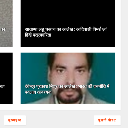
 का
साताप्पा लहू चव्हाण का आलेख : आदिवासी विमर्श एवं
हिंदी पत्रकारिता
 का
देवेन्‍द्र प्रकाश मिश्र का आलेख : भारत की वननीति में
बदलाव आवश्‍यक
मुख्यपृष्ठ
पुरानी पोस्ट