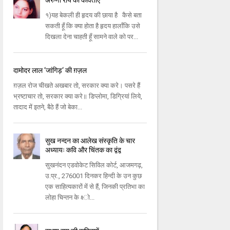
अरुणा राय की कविताएँ
१)यह बेकली ही हृदय की छाया है कैसे बता
सकती हूँ कि क्या होता है हृदय हालाँकि उसे
दिखला देना चाहती हूँ सामने वाले को पर...
दामोदर लाल ‘जांगिड़‘ की ग़ज़ल
ग़ज़ल रोज चीखते अखबार तो, सरकार क्‍या करे। पसरे हैं
भ्रष्‍टाचार तो, सरकार क्‍या करे॥ डिप्‍लोमा, डिग्रियां लिये,
तादाद में इतने, बैठे हैं जो बेका...
सुख नन्दन का आलेख संस्‍कृति के चार
अध्‍यायः कवि और चिंतक का द्वंद्व
सुखनंदन एडवोकेट सिविल कोर्ट, आजमगढ़,
उ.प्र., 276001 दिनकर हिन्‍दी के उन कुछ
एक साहित्‍यकारों में से हैं, जिनकी प्रतिभा का
लोहा चिन्‍तन के क्ष्‍ो...