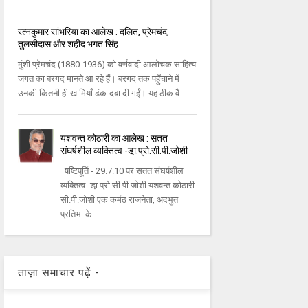
रत्नकुमार सांभरिया का आलेख : दलित, प्रेमचंद,
तुलसीदास और शहीद भगत सिंह
मुंशी प्रेमचंद (1880-1936) को वर्णवादी आलोचक साहित्य
जगत का बरगद मानते आ रहे हैं। बरगद तक पहुँचाने में
उनकी कितनी ही खामियाँ ढंक-दबा दी गईं। यह ठीक वै...
यशवन्‍त कोठारी का आलेख : सतत
संघर्षशील व्‍यक्‍तित्‍व -डा़.प्रो.सी.पी.जोशी
षष्टिपूर्ति - 29.7.10 पर सतत संघर्षशील
व्‍यक्‍तित्‍व -डा़.प्रो.सी.पी.जोशी यशवन्‍त कोठारी
सी.पी.जोशी एक कर्मठ राजनेता, अदभुत
प्रतिभा के ...
ताज़ा समाचार पढ़ें -