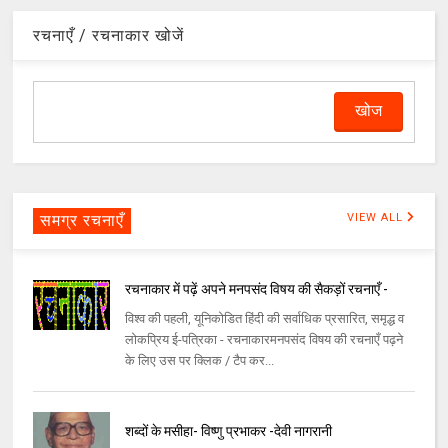
रचनाएँ / रचनाकार खोजें
समग्र रचनाएँ
VIEW ALL
रचनाकार में पढ़ें अपने मनपसंद विषय की सैकड़ों रचनाएँ -
विश्व की पहली, यूनिकोडित हिंदी की सर्वाधिक प्रसारित, समृद्ध व
लोकप्रिय ई-पत्रिका - रचनाकारमनपसंद विषय की रचनाएँ पढ़ने
के लिए उस पर क्लिक / टैप कर...
शब्दों के मसीहा- विष्णु प्रभाकर -देवी नागरानी