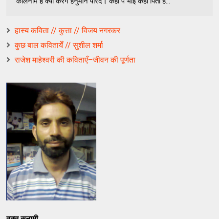
कालनेमि है क्या करेंगे हनुमान परिंदे। कही पे भाई कही पिता हैं...
हास्य कविता // कुत्ता // विजय नगरकर
कुछ बाल कवितायेँ // सुशील शर्मा
राजेश माहेश्वरी की कविताएँ–जीवन की पूर्णता
वक्त सुनामी