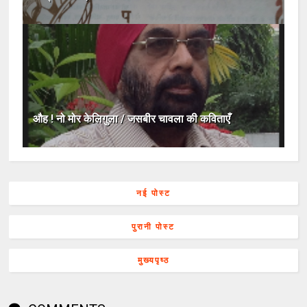
औह ! नो मोर केलिगुला / जसबीर चावला की कविताएँ
नई पोस्ट
पुरानी पोस्ट
मुख्यपृष्ठ