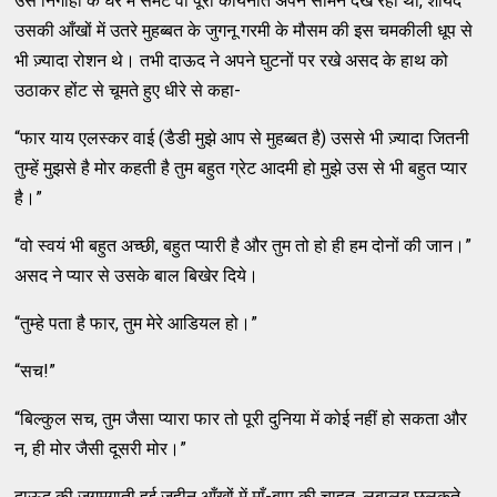
उसे निगाहों के घेरे में समेटे वो पूरी कायनात अपने सामने देख रहा था, शायद
उसकी आँखों में उतरे मुहब्‍बत के जुगनू गरमी के मौसम की इस चमकीली धूप से
भी ज़्‍यादा रोशन थे। तभी दाऊद ने अपने घुटनों पर रखे असद के हाथ को
उठाकर होंट से चूमते हुए धीरे से कहा-
“फार याय एलस्‍कर वाई (डैडी मुझे आप से मुहब्‍बत है) उससे भी ज़्‍यादा जितनी
तुम्‍हें मुझसे है मोर कहती है तुम बहुत ग्रेट आदमी हो मुझे उस से भी बहुत प्‍यार
है।”
“वो स्‍वयं भी बहुत अच्‍छी, बहुत प्‍यारी है और तुम तो हो ही हम दोनों की जान।”
असद ने प्‍यार से उसके बाल बिखेर दिये।
“तुम्‍हे पता है फार, तुम मेरे आडियल हो।”
“सच!”
“बिल्‍कुल सच, तुम जैसा प्‍यारा फार तो पूरी दुनिया में कोई नहीं हो सकता और
न, ही मोर जैसी दूसरी मोर।”
दाऊद की जगमगाती हुई ज़हीन आँखों में माँ-बाप की चाहत, लबालब छलकते