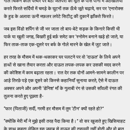
गोल चिकने काले पत्‍थर पर बैठी जलपरी की मूर्ति के पास पानी में अठखेलियाँ
करते फिरते सर्दियों में चमड़े के घुटनों तक ऊँचे जूते चढ़ाये, सर पर ‘एनारोक्‍स
के हुड के अलावा ऊनी मफ़लर लपेटे सिटीटू की दुकानें झाँकते फिरते।
जब इस विंडो शर्पिग से जी भर जाता तो बाप-बेटे सड़क के किनारे किसी भी
पार्क या खुली जगह, बिखरी हुई बर्फ़ समेट कर ‘स्‍नोमेन बनाने खड़े हो जाते, या
फिर ताक-ताक एक-दूसरे पर बर्फ के गोले मारने के खेल में जुट जाते।
हर तरह के मौसम में थक-थकाकर घर पलटने पर वो ‘दाऊत' के लिये अपने
हाथों से खाना तैयार करता और दाऊत लपक-लपक कर उसकी मदद करने
की कोशिश में काम बढ़ाता रहता। रात देर तक दोनों आमने-सामने कालीन पर
आड़े तिरछे पड़े एक दूसरे को किस्‍से कहानियाँ सुनाया करते, ऐसे में दाऊत
अक्‍सर अपने और अपनी ‘डेनिश' माँ के गुलाबी रंग से उसकी साँवली रंगत की
तुलना करते हुए पूछता है-
“फार (पिताजी) सर्दी, गरमी हर मौसम में तुम ‘टीन' क्‍यों रहते हो?”
“क्‍योंकि मेरी माँ ने मुझे इसी तरह पैदा किया है।” वो सर खुजाते हुए खिसियाहट
के साथ कहता लेकिन इस जवाब से दाऊद की तसल्‍ली नहीं होती और वो बात