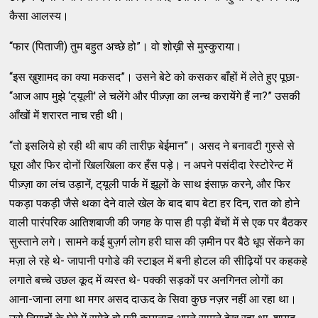
कैसा आलस्‍य।
“फार (पिताजी) तुम बहुत अच्‍छे हो”। वो शोख़ी से मुस्‍कुराया।
“इस खु़शामद का क्‍या मकसद”। उसने बेटे को कसकर बाँहों में लेते हुए पूछा-
“आज आप मुझे ‘ट्‌यूली' ले चलेंगे और पीज़्‍ज़ा का लन्‍च करायेंगे हैं ना?” उसकी
आँखों में शरारत नाच रही थी।
“तो इसलिये हो रही थी बाप की तारीफ़ बेईमान”। असद ने बनावटी गुस्‍से से
घूरा और फिर दोनों खिलखिला कर हँस पड़े। न अपने पसंदीदा रेस्‍टोरेन्‍ट में
पीज़्‍ज़ा का लंच उड़ानें, ट्‌यूली पार्क में झूलों के साथ इंसाफ़ करने, और फिर
पकड़ा पकड़ी जैसे थका देने वाले खेल के बाद बाप बेटा हर दिन, रात को होने
वाली पारंपरिक आतिशबाजी की जगह के पास ही पड़ी बेंचों में से एक पर बैठकर
सुस्‍ताने लगे। सामने कई बुज़र्ग लोग हरी घास की ज़मीन पर बैठे धूप सेंकने का
मज़ा ले रहे थे- जापानी पगोडे की स्‍टाइल में बनी होटल की सीढ़ियों पर कहकहे
लगाते बच्‍चे उछल कूद में व्‍यस्‍त थे- पक्‍की सड़कों पर अनगिनत लोगों का
आना-जाना लगा था मगर असद दाऊद के सिवा कुछ नज़र नहीं आ रहा था।