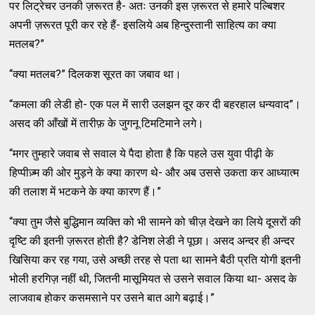
पर लिट्रेचर उनकी ज़रूरत है- अतः उनकी इस ज़रूरत से हमारे पल्‍बिशर
अपनी ज़रूरत पूरी कर रहे हैं- इसलिये अब हिन्‍दुस्‍तानी साहित्‍य का क्‍या
मतलब?”
“क्‍या मतलब?” दिलकश सूरत का जबाव था।
“कमला की लेडी हो- एक पल में सारी उलझन दूर कर दी बहरहाल धन्‍यवाद”।
असद की आँखों में तारीफ़ के जुगनू टिमटिमाने लगे।
“मगर तुम्‍हारे जवाब से सवाल ये पैदा होता है कि पहले उस युवा पीढ़ी के
हिप्‍पीज़्‍म की ओर मुड़ने के क्‍या कारण थे- और अब उससे उकता कर आध्‍यात्‍म
की तलाश में भटकने के क्‍या कारण हैं।”
“क्‍या तुम जैसे बुद्धिमान व्‍यक्‍ति को भी सामने को चीज़ देखने का लिये दूसरों की
दृष्‍टि की इतनी ज़रूरत होती है? डेनिश लेडी ने पूछा। असद अन्‍दर ही अन्‍दर
खिसिया कर रह गया, उसे अच्‍छी तरह से पता था सामने बैठी प्रति योगी इतनी
भोली हरगिज़ नहीं थी, जितनी मासूमियत से उसने सवाल किया था- असद के
लाजवाब होकर कसमसाने पर उसने बात आगे बढ़ाई।”