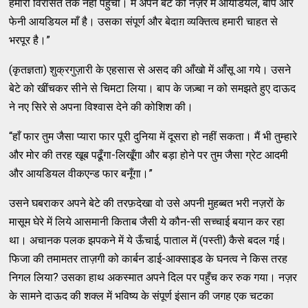
हमारी विरासत तक नहीं पहुँचा। मैं अपने बेटे की नज़र में आयडियल, बाप और
फेनी आयडियल माँ है। उसका संपूर्ण और बेदाग़ व्‍यक्‍तित्‍व हमारी चाहत से
भरपूर है।”
(कृतज्ञता) शुक्रगुज़ारी के एहसास से असद की आँखो में आँसू आ गये। उसने
बेटे को खींचकर सीने से चिमटा लिया। बाप के जज़्‍बा न को समझते हुए दाऊद
ने नए सिरे से अपना विश्‍वास देने की कोशिश की।
“हाँ फार तुम जैसा प्‍यारा फार पूरी दुनिया में दूसरा हो नहीं सकता। मैं भी तुम्‍हारे
और मोर की तरह खूब पढूँगा-लिखूँगा और बड़ा होने पर तुम जैसा ग्रेट आदमी
और आयडियल वीकएन्‍ड फार बनूँगा।”
उसने घबराकर अपने बेटे की तरफ़देखा वो उसे अपनी मुहब्‍बत भरी नज़रों के
मासूम घेरे में लिये आसमानी किताब जैसी ये कौन-सी सच्‍चाई बयान कर रहा
था। अचानक पलक झपकने में ये ऊँचाई, पाताल में (पस्‍ती) कैसे बदल गई।
फिजा की तमामतर ताज़गी को कार्बन डाई-आक्‍साइड के घनत्‍व ने किस तरह
निगल लिया? उसका हाथ अकस्‍मात अपने दिल पर पहुँच कर रुक गया। नज़र
के सामने दाऊद की शक्‍ल में भविष्‍य के संपूर्ण इंसान की जगह एक चटका