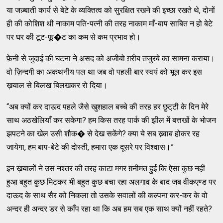
या जज़्‍बाती कार्य से बेटे के व्‍यक्‍तित्‍व को सुरक्षित रखने की इच्‍छा रखते थे, दोनों
ही की कोशिश थी नाकाम पति-पत्‍नी की तरह नाकाम माँ-बाप साबित न हो बेटे
पर घर की टूट-फू�ट का कम से कम प्रभाव हो।
फ़ेनी से जुदाई की घटना ने असद को अजीबो ग़रीब तजुरबे का सामना कराया।
वो ज़िन्‍दगी का अकथनीय पल था जब वो पहली बार स्‍वयं को भूल कर इस
ख़याल से बिलख बिलखकर रो दिया।
“अब क्‍यों कर दाऊद पहले जैसे खुशहाल बच्‍चे की तरह हर छुट्‌टी के दिन मेरे
साथ अठखेलियाँ कर सकेगा? हम किस तरह पार्क की झील में बत्तखों के भोजन
झपटने का खेल उसी शौक� से देख सकेंगे? क्‍या ये सब ख्‍़वाब होकर रह
जायेगा, हम बाप-बेटे की दोस्‍ती, हमारा एक दूसरे पर विश्‍वास।”
इन ख़यालों ने उस नश्‍तर की तरह काटा मगर ग़नीमत हुई कि ऐसा कुछ नहीं
हुआ बहुत कुछ मिटकर भी बहुत कुछ बचा रहा अलगाव के बाद जब वीकएण्‍ड पर
दाऊद के साथ सैर को निकला तो उसके सवालों की कल्‍पना कर-कर के वो
अन्‍दर ही अन्‍दर डर से काँप रहा था कि अब हम सब एक साथ क्‍यों नहीं रहते?