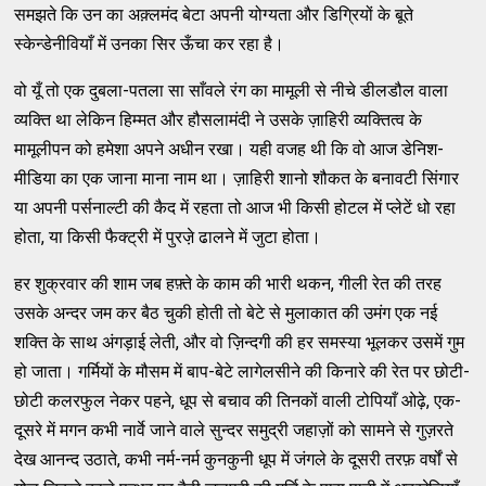
समझते कि उन का अक़्‍लमंद बेटा अपनी योग्‍यता और डिग्रियों के बूते
स्‍केन्‍डेनीवियाँ में उनका सिर ऊँचा कर रहा है।
वो यूँ तो एक दुबला-पतला सा साँवले रंग का मामूली से नीचे डीलडौल वाला
व्‍यक्‍ति था लेकिन हिम्‍मत और हौसलामंदी ने उसके ज़ाहिरी व्‍यक्‍तित्‍व के
मामूलीपन को हमेशा अपने अधीन रखा। यही वजह थी कि वो आज डेनिश-
मीडिया का एक जाना माना नाम था। ज़ाहिरी शानो शौकत के बनावटी सिंगार
या अपनी पर्सनाल्‍टी की कैद में रहता तो आज भी किसी होटल में प्‍लेटें धो रहा
होता, या किसी फैक्‍ट्री में पुरजे़ ढालने में जुटा होता।
हर शुक्रवार की शाम जब हफ़्‍ते के काम की भारी थकन, गीली रेत की तरह
उसके अन्‍दर जम कर बैठ चुकी होती तो बेटे से मुलाकात की उमंग एक नई
शक्‍ति के साथ अंगड़ाई लेती, और वो ज़िन्‍दगी की हर समस्‍या भूलकर उसमें गुम
हो जाता। गर्मियों के मौसम में बाप-बेटे लागेलसीने की किनारे की रेत पर छोटी-
छोटी कलरफुल नेकर पहने, धूप से बचाव की तिनकों वाली टोपियाँ ओढ़े, एक-
दूसरे में मगन कभी नार्वे जाने वाले सुन्‍दर समुद्री जहाज़ों को सामने से गुज़रते
देख आनन्‍द उठाते, कभी नर्म-नर्म कुनकुनी धूप में जंगले के दूसरी तरफ़ वर्षों से