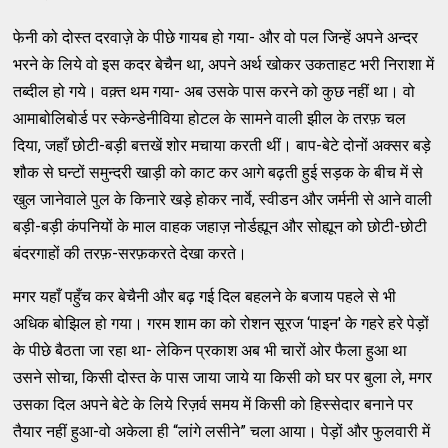
फेनी को दोस्‍त दरवाज़े के पीछे गायब हो गया- और वो पल जिन्‍हें अपने अन्‍दर
भरने के लिये वो इस कदर बेचैन था, अपने अर्थ खोकर उकताहट भरी निराशा में
तब्‍दील हो गये। वक़्‍त थम गया- अब उसके पास करने को कुछ नहीं था। वो
आमाबोलिबोर्ड पर स्‍केन्‍डेनीविया होटल के सामने वाली झील के तरफ़ चल
दिया, जहाँ छोटी-बड़ी बत्तखें शोर मचाया करती थीं। बाप-बेटे दोनों अक्‍सर बड़े
शौक से घन्‍टों समुन्‍दरी खाड़ी को काट कर आगे बढ़ती हुई सड़क के बीच में से
खुल जानेवाले पुल के किनारे खड़े होकर नार्वे, स्‍वीडन और जर्मनी से आने वाली
बड़ी-बड़ी कंपनियों के माल वाहक जहाज़ नोर्डह्यून और सोह्यून को छोटी-छोटी
बंदरगाहों की तरफ़-सरफ़करते देखा करते।
मगर यहाँ पहुँच कर बेचैनी और बढ़ गई दिल बहलने के बजाय पहले से भी
अधिक बोझिल हो गया। गरम शाम का को रोशन सूरज ‘पाइन' के गहरे हरे पेड़ों
के पीछे बैठता जा रहा था- लेकिन प्रकाश अब भी चारों ओर फैला हुआ था
उसने सोचा, किसी दोस्‍त के पास जाया जाये या किसी को घर पर बुला ले, मगर
उसका दिल अपने बेटे के लिये रिज़र्व समय में किसी को हिस्‍सेदार बनाने पर
तैयार नहीं हुआ-वो अकेला ही “लांगे लसीने” चला आया। पेड़ों और फुलवारी में