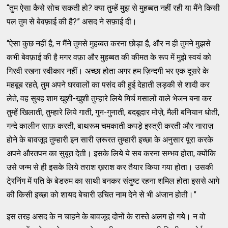
“तुम ऐसा कैसे सोच सकती हो? क्‍या तुम्‍हें मुझ से मुहब्‍बत नहीं रही या मैंने किसी
पल तुम से बेवफ़ाई की है?” असद ने सफ़ाई दी।
“ऐसा कुछ नहीं है, न मैंने तुमसे मुहब्‍बत करना छोड़ा है, और न ही तुमने मुझसे
कभी बेवफ़ाई की है मगर वफ़ा और मुहब्‍बत की कीमत के रूप में मुझे स्‍वयं को
गिरवी रखना स्‍वीकार नहीं। अच्‍छा होता अगर हम ज़िन्‍दगी भर एक दूसरे के
महबूब रहते, तुम अपने घरवालों का पसंद की हुई देहाती लड़की से शादी कर
लेते, वह सुबह शाम खुशी-खुशी तुम्‍हारे लिये मिर्च मसालों वाले भेजन बना कर
तुम्‍हें खिलाती, तुम्‍हारे लिये गाती, गुन-गुनाती, बदबूदार मोज़े, मैली बनियान धोती,
गन्‍दे कालीन साफ़ करती, बाथरूम चमकाती कपड़े इस्‍त्री करती और नाराज़
होने के बावजूद तुम्‍हारी इन सारी ज़रूरत तुम्‍हारी इच्‍छा के अनुसार पूरा करके
अपने औरतपन का सुबूत देती। इसके लिये ये सब करना सम्‍भव होता, क्‍योंकि
उसे जन्‍म से ही इसके लिये तराश ख़राश कर तैयार किया गया होता। उसकी
टे्रनिंग में पति के बेडरुम का साथी बनकर संतुष्‍ट रहना शमिल होता इससे आगे
की किसी इच्‍छा को शायद बेचारी उचित नाम देने से भी अंजान होती।”
इस तरह असद के न चाहने के बावजूद दोनों के रास्‍ते अलग हो गये। न वो