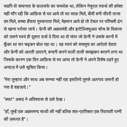
यद्यपि वो समानता के फ़लसफे का समर्थक था, लेकिन नेचुरल स्‍वार्थ की हमेशा
यही माँग रही कि आफ़िस से घर आये तो घर साफ़ मिले, बीवी बनी सँवरी ताजा
दम मिले, बच्‍चा हँसता मुस्‍कराता मिले, मेहमान आये हो तो टेबल पर पश्‍चिमी ढंग
से खाना परोसा जाये। फ़ेनी की अक़्‍लमंदी और इन्‍टेलिक्‍चुअल सोच के विकास
को उसने स्‍वयं ही दूसरा दर्जा दे दिया था वो मंतर जो फ़ेनी ने उसके कानों में
फूँका था सर चढ़कर बोल रहा था। वह स्‍वयं को सचमुच का अपोलो देवता
और फ़ेनी को आरती उतारने, बन्‍दगी करने वाली दासी समझकर बरतने लगा था
जिसके कारण एक दिन आफ़िस से घर आया तो फ़ेनी ने अपने विशेष ठहरे हुए
अन्‍दाज़ में उसे सूचित किया।
“मेरा तुम्‍हारा और साथ अब सम्‍भव नहीं रहा इसलिये तुमसे अलगाव ज़रूरी हो
गया है शहज़ादे।”
“क्‍या!” असद ने अविश्‍वास से उसे देखा।
“हाँ, तुम्‍हें एक अक़्‍लमन्‍द साथी की नहीं बल्‍कि शत-प्रतिशत एक रिवायती पत्‍नी
की ज़रूरत है”।