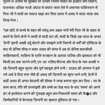
गुलाम थे अजीब सी मुहब्‍बत थी उनकी जिसमें चाहत का इज़हार कम विज्ञान,
फ़लसफ़ा अधिक नाज़ो अंदाज़ से बघारा जाता ऐसे में अचानक पाकिस्‍तान से
पिता जी ने शादी का सवाल खड़ा कर दिया उत्‍तर में असद ने साफ़-साफ़ सब
लिख भेजा।
“एक छोटे से कस्‍बे के शहर की घरेलू कम अक़्‍ल नारी मेरी पिता जी के दबाव से
बचने के लिये दोनों ने जल्‍दी से शादी कर ली, शादी के सिर्फ़ एक साल के अन्‍दर
‘फ़ेनी' इतनी अच्‍छी उर्दू बोलने और समझने लगी जितनी वो वर्षों की प्रैक्‍टिस के
बाद भी डेनिश सीख न सका असद की संगत में अब वो डेनिश क्‍लासीकी
साहित्‍यकारों, साहित्‍य के प्रति रूजहान के अलावा ग़ालिब और इकबाल को भी
किसी हद तक जानने लगी, एन. एम. राशिद.मीराजा और फैज़ के नाम अजबी न
रहे-ज़िन्‍दगी बहुत सुन्‍दर और पूर्ण महसूस होने लगी। दाऊद की आगमन ने इसे
नये अर्थ दे दिया मगर जैसे ही असद की ज़िन्‍दगी का शून्‍य भरने लगी, फ़ेनी में
कहीं अन्‍दर ही अन्‍दर बेवज़नी की दीमक ने जगह बनाना शुरू कर दिया। घर के
काम काज, पति की फ़रमाइशों और बच्‍चे का देख भाल के बाद ‘समय' को अपने
ढंग से इस्‍तेमाल करने की गुंजाइश बहुत कम निकलती समय की कै�द और
ज़िम्‍मेदारियों से बेपरवाह ज़िन्‍दगी का ख़याल मुश्‍किल हो गया।