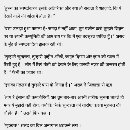
“हुस्‍न का स्‍पष्‍टीकरण इसके अतिरिक्‍त और क्‍या हो सकता है शहज़ादे, कि ये
देखने वाले की आँख में होता है।”
“बड़ा उलझा हुआ मामला है- समझ में नहीं आता, तुम यकीन करो तुम्‍हारे विज़न
पर या अपनी कम्‍यूनिटी की आम राय पर कि मैं एक बदसूरत व्‍यक्‍ति हूँ।” असद
के मुँह से स्‍पष्‍टवादिता झलक रही थी।
“तुम्‍हारी सुन्‍दरता, तुम्‍हारी ज़हीन आँखों, जागृत दिगाम और ज्ञान की प्‍यास में
छिपी हुई है। सीप में छिपे मोती को देखने के लिए पारखी नज़र की ज़रूरत होती
है।” फेनी का जवाब था।
“इसका मतलब है तुम्‍हारे पास वो निगाह है।” असद ने जिज्ञासा से पूछा।
“हाय रे इंसान की कमज़ोरियाँ, अब तुम बार-बार अपनी तारीफ़ सुनना चाहते हो
मगर ये मुझसे नहीं होगा, क्‍योंकि सिर्फ सुन्‍दरता की तारीफ़ करना मुहब्‍बत की
तौहीन है।” उसने फिर कहा।
“मुहब्‍बत!” असद का दिल अनायास धड़कने लगा।