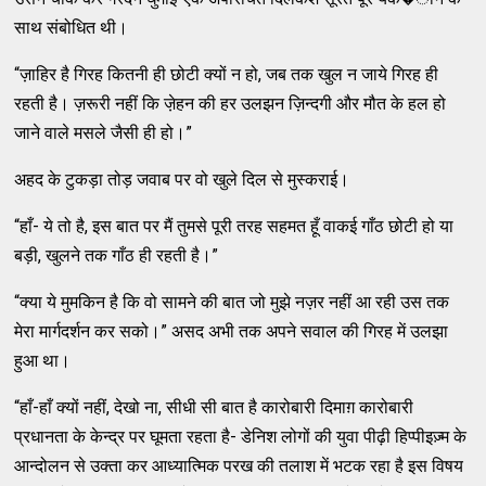
साथ संबोधित थी।
“ज़ाहिर है गिरह कितनी ही छोटी क्‍यों न हो, जब तक खुल न जाये गिरह ही
रहती है। ज़रूरी नहीं कि जे़हन की हर उलझन ज़िन्‍दगी और मौत के हल हो
जाने वाले मसले जैसी ही हो।”
अहद के टुकड़ा तोड़ जवाब पर वो खुले दिल से मुस्‍कराई।
“हाँ- ये तो है, इस बात पर मैं तुमसे पूरी तरह सहमत हूँ वाकई गाँठ छोटी हो या
बड़ी, खुलने तक गाँठ ही रहती है।”
“क्‍या ये मुमकिन है कि वो सामने की बात जो मुझे नज़र नहीं आ रही उस तक
मेरा मार्गदर्शन कर सको।” असद अभी तक अपने सवाल की गिरह में उलझा
हुआ था।
“हाँ-हाँ क्‍यों नहीं, देखो ना, सीधी सी बात है कारोबारी दिमाग़ कारोबारी
प्रधानता के केन्‍द्र पर घूमता रहता है- डेनिश लोगों की युवा पीढ़ी हिप्‍पीइज़्‍म के
आन्‍दोलन से उक्‍ता कर आध्‍यात्‍मिक परख की तलाश में भटक रहा है इस विषय