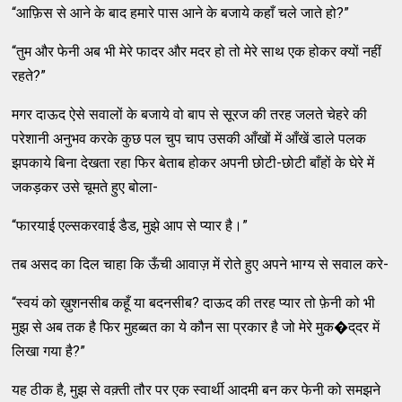
“आफ़िस से आने के बाद हमारे पास आने के बजाये कहाँ चले जाते हो?”
“तुम और फेनी अब भी मेरे फादर और मदर हो तो मेरे साथ एक होकर क्‍यों नहीं
रहते?”
मगर दाऊद ऐसे सवालों के बजाये वो बाप से सूरज की तरह जलते चेहरे की
परेशानी अनुभव करके कुछ पल चुप चाप उसकी आँखों में आँखें डाले पलक
झपकाये बिना देखता रहा फिर बेताब होकर अपनी छोटी-छोटी बाँहों के घेरे में
जकड़कर उसे चूमते हुए बोला-
“फारयाई एल्‍सकरवाई डैड, मुझे आप से प्‍यार है।”
तब असद का दिल चाहा कि ऊँची आवाज़ में रोते हुए अपने भाग्‍य से सवाल करे-
“स्‍वयं को ख़ुशनसीब कहूँ या बदनसीब? दाऊद की तरह प्‍यार तो फ़ेनी को भी
मुझ से अब तक है फिर मुहब्‍बत का ये कौन सा प्रकार है जो मेरे मुक�द्‌दर में
लिखा गया है?”
यह ठीक है, मुझ से वक़्‍ती तौर पर एक स्‍वार्थी आदमी बन कर फेनी को समझने