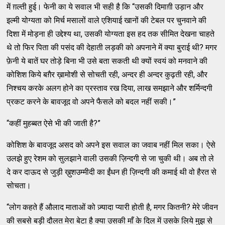
में ग़ल्‍ती हुई। फेनी का ये सवाल भी सही है कि “उसकी दिमाग़ी उड़ान और
इल्‍मी योग्‍यता को मिर्च मसालों वाले एशियाई खानों की टेबल पर चुनवाने की
दिशा में मोड़ना ही उद्देश्‍य था, उसकी योग्‍यता इस हद तक सीमित देखना चाहते
थे तो फिर पिता की पसंद की देहाती लड़की को अपनाने में क्‍या बुराई थी? मगर
फ़ेनी ये बातें घर तोड़े बिना भी उसे बता सकती थी क्‍यों स्‍वयं को मनवाने की
कोशिश किये बग़ैर ख़ामोशी से सोचती रही, अन्‍दर ही अन्‍दर कुढ़ती रही, और
निश्‍चय करके अलग होने का प्रस्‍ताव रख दिया, लाख समझाने और शर्मिन्‍दगी
प्रकट करने के बावजूद वो अपने फैसले को बदल नहीं सकी।”
“कहीं मुहब्‍बत ऐसे भी की जाती है?”
कोशिश के बावजूद असद को अपने इस सवाल का जवाब नहीं मिल सका। ऐसे
उलझे हुए रेशम को सुलझाने वाली उसकी ज़िन्‍दगी से जा चुकी थी। अब तो ले
दे कर दाऊद से जुड़ी ख़ुशउम्‍मीदी का ईंधन ही ज़िन्‍दगी की कमाई थी वो हैरत से
सोचता।
“लोग कहते हैं औलाद माताओं को ज़्‍यादा प्‍यारी होती है, मगर कितनी? मेरे जीवन
की सबसे बड़ी दौलत मेरा बेटा है क्‍या उसकी माँ के दिल में उसके लिये मुझ से