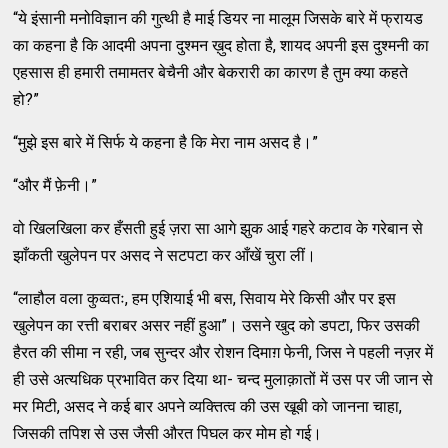
“ये इंसानी मनोविज्ञान की गुत्‍थी है माई डियर ना मालूम जिसके बारे में फ्रायड
का कहना है कि आदमी अपना दुश्‍मन ख़ुद होता है, शायद अपनी इस दुश्‍मनी का
एहसास ही हमारी तमामतर बेचैनी और बेकरारी का कारण है तुम क्‍या कहते
हो?”
“मुझे इस बारे में सिर्फ ये कहना है कि मेरा नाम असद है।”
“और मैं फ़ेनी।”
वो खिलखिला कर हँसती हुई ज़रा सा आगे झुक आई गहरे कटाव के गरेबान से
झाँकती खुलेपन पर असद ने सटपटा कर आँखें चुरा लीं।
“लाहौल वला कुव्‍वतः, हम एशियाई भी बस, सिवाय मेरे किसी और पर इस
खुलेपन का रत्ती बराबर असर नहीं हुआ”। उसने खुद को डपटा, फिर उसकी
हैरत की सीमा न रही, जब सुन्‍दर और रोशन दिमाग़ फेनी, जिस ने पहली नज़र में
ही उसे अत्‍यधिक प्रभावित कर दिया था- चन्‍द मुलाक़ातों में उस पर जी जान से
मर मिटी, असद ने कई बार अपने व्‍यक्‍तित्‍व की उस खूबी को जानना चाहा,
जिसकी तपिश से उस जैसी औरत पिघल कर मोम हो गई।