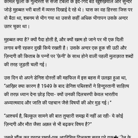
कोमल फूलों के गुल्‍दस्‍तों से सजी टेबलों के इर्द-गिर्द बैठे खुशख़याल और सुन्‍दर
जोड़े मुहब्‍बत भरी बातों में व्‍यस्‍त दिखाई दे रहे थे। घास का वह हिस्‍सा जिस पर
वो बैठा था, शबनम से भीग गया था उससे कहीं अधिक भीगापन उसके अन्‍दर
उतर चुका था।
मुहब्‍बत क्‍या है? क्‍यों पैदा होती है, और क्‍यों खत्‍म हो जाने पर भी एक दिली
लगाव बनी रहकर दुखी किये रखती है। उसके अन्‍दर एक हूक सी उठी और
ज़िन्‍दगी की किताब के पन्‍नों पर ‘फ़ेनी' के साथ होने वाली पहली मुलाक़ात शब्‍दों
की तरह जुड़ती चली गई।
उस दिन वो अपने डेनिश दोस्‍तों की महफिल में इस बहस में उलझा हुआ था,
“आख़िर क्‍या कारण है 1949 के बाद डेनिश पब्‍लिशरों ने हिन्‍दुस्‍तानी साहित्‍य
की तरफ़ ध्‍यान देना छोड़ दिया- क्‍यों उनकी दिलचस्‍पी केवल भारतीय
अध्‍यात्‍मवाद और जाति की पहचान जैसे विषयों की ओर मुड़ गई।”
“आश्‍चर्य है, बिल्‍कुल सामने की बात तुम्‍हारी समझ में नहीं आ रही- ये कोई
ज़िन्‍दगी और मौत जैसा अक़्‍ल से भी बढ़कर विषय है?”
उसने चौंक कर गरदन घुमाई-एक अपरिचित दिलकश सूरत पूरे यक�ीन के