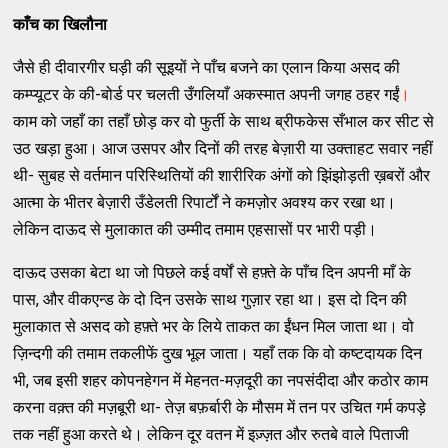
काँच का खिलौना
जैसे ही दीवारगीर घड़ी की सूइयों ने पाँच बजने का एलान किया असद की
कम्‍प्‍यूटर के की-बोर्ड पर चलती उँगलियाँ अकस्‍मात अपनी जगह ठहर गईं
।
काम को जहाँ का तहाँ छोड़ कर वो फुर्ती के साथ ब्रीफकेस सँभाल कर सीट से
उठ खड़ा हुआ। आज उसपर और दिनों की तरह बेज़ारी या उक्‍ताहट सवार नहीं
थी- सुबह से वर्तमान परिस्‍थितियों की शारीरिक अंगों को झिंझोड़ती ख़बरों और
आत्‍मा के भीतर बेज़ारी उँडेलती रिपार्टों ने कमज़ोर अवश्‍य कर रखा था।
लेकिन दाऊद से मुलाकात की उम्‍मीद तमाम एहसासों पर भारी पड़ी।
दाऊद उसका बेटा था जो पिछले कई वर्षों से हफ़्‍ते के पाँच दिन अपनी माँ के
पास, और वीकएन्‍ड के दो दिन उसके साथ गुज़ार रहा था। इस दो दिन की
मुलाकात से असद को हफ़्‍ते भर के लिये ताकत का ईंधन मिल जाता था। वो
ज़िन्‍दगी की तमाम तकलीफें दुख भूल जाता। यहाँ तक कि वो कष्‍टदायक दिन
भी, जब इसी शहर कोपनहेगन में मेहनत-मज़दूरी का नपसंदीदा और कठोर काम
करना वक़्‍त की मज़बूरी था- तेज़ बफ़र्बारी के मौसम में तन पर उचित गर्म कपड़े
तक नहीं हुआ करते थे। लेकिन दूर वतन में इज़्‍ज़त और रुतबे वाले पिताजी