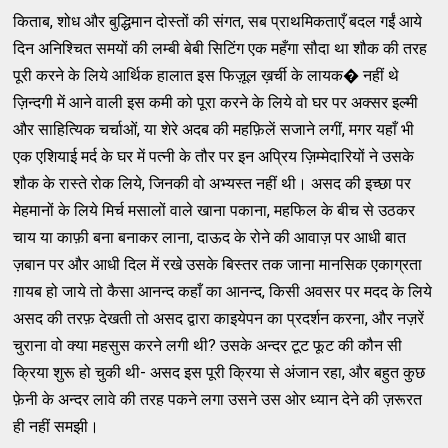
किताब, शोध और बुद्धिमान दोस्‍तों की संगत, सब प्राथमिकताएँ बदल गईं आये
दिन अनिश्‍चित समयों की लम्‍बी बेबी सिटिंग एक महँगा सौदा था शौक की तरह
पूरी करने के लिये आर्थिक हालात इस फिज़ूल ख़र्ची के लायक� नहीं थे
ज़िन्‍दगी में आने वाली इस कमी को पूरा करने के लिये वो घर पर अक्‍सर इल्‍मी
और साहित्‍यिक चर्चाओं, या शेरे अदब की महफ़िलें सजाने लगीं, मगर यहाँ भी
एक एशियाई मर्द के घर में पत्‍नी के तौर पर इन अप्रिय ज़िम्‍मेदारियों ने उसके
शौक के रास्‍ते रोक लिये, जिनकी वो अभ्‍यस्‍त नहीं थी। असद की इच्‍छा पर
मेहमानों के लिये मिर्च मसालों वाले खाना पकाना, महफिल के बीच से उठकर
चाय या काफ़ी बना बनाकर लाना, दाऊद के रोने की आवाज़ पर आधी बात
ज़बान पर और आधी दिल में रखे उसके बिस्‍तर तक जाना मानसिक एकाग्रता
ग़ायब हो जाये तो कैसा आनन्‍द कहाँ का आनन्‍द, किसी अवसर पर मदद के लिये
असद की तरफ़ देखती तो असद द्वारा काइयेपन का प्रदर्शन करना, और नज़रें
चुराना वो क्‍या महसुस करने लगी थी? उसके अन्‍दर टूट फूट की कौन सी
क्रिया शुरू हो चुकी थी- असद इस पूरी क्रिया से अंजान रहा, और बहुत कुछ
फ़ेनी के अन्‍दर लावे की तरह पकने लगा उसने उस ओर ध्‍यान देने की ज़रूरत
ही नहीं समझी।