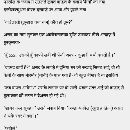
डोरबेल के जवाब में उछलते कूदते दाऊत के बजाये ‘फेनी' का नया
इन्‍टोलक्‍चुअल दोस्‍त दरवाजे़ पर आया और पूछने लगा।
“वाडेतरतो (तुम्‍हारा क्‍या नाम) कौन हो तुम?”
असद का नाम सुनकर एक आलोचनात्‍मक दृष्‍टि डालकर तीखे अन्‍दाज़ में
मुस्‍कुराया-
“हूँ ऽऽऽ... उसकी हूँ काफी लंबी थी फेनी अक्‍सर तुम्‍हारी चर्चा करती है।”
“दाऊद कहाँ है?” असद के लहजे़ में दुनिया भर की रुखाई सिमट आई, वो तो
फेनी के साथ मोरमोर (नानी) के पास गया है- वो बहुत बीमार है ना इसलिये।
“कब वापस आयेगा?” उसके तनमन पर वो सारी थकन उतर आई जो दाऊद से
मुलाकात की लगन में बेअसर हो गई थी।
“शायद कल सुबह।” उसने जवाब दिया- “अच्‍छा-फावेल (ख़ुदा हाफ़िज) असद
ने थके स्‍वर में कहा।”
“फावेलं”