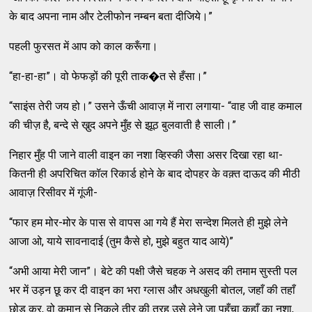
के बाद अपना नाम और टेलीफोन नम्‍बन बता दीजिये।”
पहली फुरसत में आप को काल करूँगा।
“हा-हा-हा”। वो फेफड़ों की पूरी ताक�त से हँसा।”
“साइंस तेरी जय हो।” उसने ऊँची आवाज़ में नारा लगाया- “वाह जी वाह कमाल
की चीज़ है, बन्‍दे से खु़द अपने मुँह से झूठ बुलवाती है साली।”
निहार मुँह पी जाने वाली वाइन का नशा व्‍हिस्‍की जैसा असर दिखा रहा था-
कितनी ही अपरिचित कॉल रिकार्ड होने के बाद दोपहर के वक़्‍त दाऊद की मीठी
आवाज़ रिसीवर में गूंजी-
“फार हम मोर-मोर के पास से वापस आ गये हैं मेरा सन्‍देश मिलते ही मुझे लेने
आजा ओ, याये सावनादाई (तुम कैसे हो, मुझे बहुत याद आये)”
“अभी आया मेरी जान”। बेटे की पक्षी जैसे चहक ने असद की तमाम सुस्‍ती पल
भर में उड़न छू कर दी वाइन का भरा ग्‍लास और अधखुली बोतल, जहाँ की तहाँ
छोड़ कर, वो कमान से निकले तीर की तरह उसे लेने जा पहुँचा कहाँ का नशा,