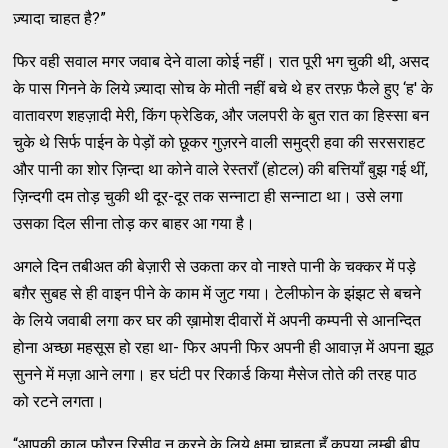
ज़्‍यादा चाहत है?”
फिर वही सवाल मगर जवाब देने वाला कोई नहीं। रात पूरी भग चुकी थी, असद
के पास गिनने के लिये ज़्‍यादा सोच के मोती नहीं बचे थे हर तरफ़ फैले हुए ‘ह' के
वातावरण शहज़ादी मेरी, किंग फ्रेडिक, और जलपरी के बुत रात का हिस्‍सा बन
चुके थे सिर्फ पाईन के पेड़ों को छूकर गुज़रने वाली समुद्री हवा की सरसराहट
और पानी का शोर ज़िन्‍दा था कोने वाले रेस्‍तराँ (होटल) की बत्तियाँ बुझ गई थीं,
ज़िन्‍दगी दम तोड़ चुकी थी दूर-दूर तक सन्‍नाटा ही सन्‍नाटा था। उसे लगा
उसका दिल सीना तोड़ कर बाहर आ गया है।
अगले दिन तबीअत की बेज़ारी से उकता कर वो नाश्‍ते पानी के चक्‍कर में पड़े
बग़ैर सुबह से ही वाइन पीने के काम में जुट गया। टेलीफोन के झंझट से बचने
के लिये जवाबी लगा कर घर की ख़ामोश दीवारों में अपनी कम्‍पनी से आनन्‍दित
होना अच्‍छा महसूस हो रहा था- फिर अपनी फिर अपनी ही आवाज़ में अपना झूठ
सुनने में मज़ा आने लगा। हर घंटी पर रिकार्ड किया मैसेज तोते की तरह पाठ
को रटने लगता।
“आपकी काल फौरन रिसीव न करने के लिये क्षमा चाहता हूँ कृपया लम्‍बी बीप