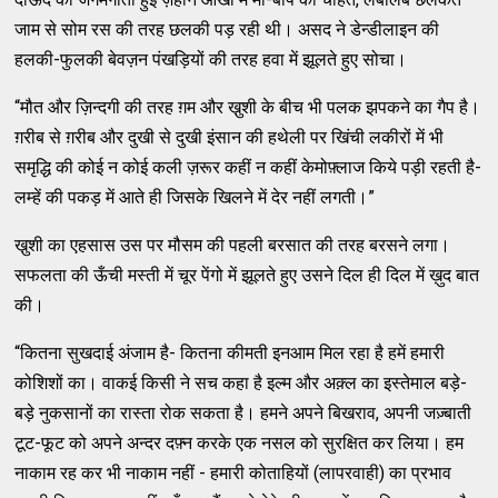
जाम से सोम रस की तरह छलकी पड़ रही थी। असद ने डेन्‍डीलाइन की
हलकी-फुलकी बेवज़न पंखड़ियों की तरह हवा में झूलते हुए सोचा।
“मौत और ज़िन्‍दगी की तरह ग़म और खु़शी के बीच भी पलक झपकने का गैप है।
ग़रीब से ग़रीब और दुखी से दुखी इंसान की हथेली पर खिंची लकीरों में भी
समृद्धि की कोई न कोई कली ज़रूर कहीं न कहीं केमोफ़्‍लाज किये पड़ी रहती है-
लम्‍हें की पकड़ में आते ही जिसके खिलने में देर नहीं लगती।”
खु़शी का एहसास उस पर मौसम की पहली बरसात की तरह बरसने लगा।
सफलता की ऊँची मस्‍ती में चूर पेंगो में झूलते हुए उसने दिल ही दिल में ख़ुद बात
की।
“कितना सुखदाई अंजाम है- कितना कीमती इनआम मिल रहा है हमें हमारी
कोशिशों का। वाकई किसी ने सच कहा है इल्‍म और अक़्‍ल का इस्‍तेमाल बड़े-
बड़े नुकसानों का रास्‍ता रोक सकता है। हमने अपने बिखराव, अपनी जज़्‍बाती
टूट-फूट को अपने अन्‍दर दफ़्‍न करके एक नसल को सुरक्षित कर लिया। हम
नाकाम रह कर भी नाकाम नहीं - हमारी कोताहियों (लापरवाही) का प्रभाव