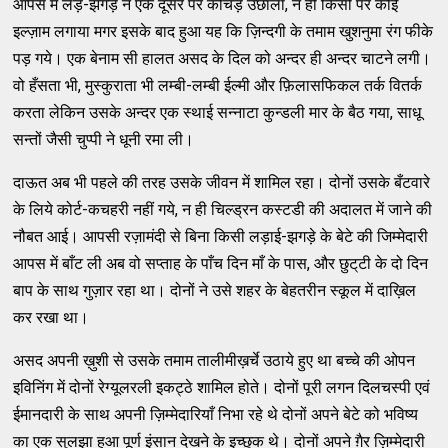
आपस में लड़े-झगड़े न एक दूसरे पर कीचड़ उछाला, न ही किसी पर कोई
इल्‍ज़ाम लगाया मगर इसके बाद हुआ यह कि ज़िन्‍दगी के तमाम खुशनुमा रंग फीके
पड़ गये। एक बेनाम सी हालत असद के दिल को अन्‍दर ही अन्‍दर चाटने लगी।
वो हँसता भी, मुस्‍कुराता भी लम्‍बी-लम्‍बी ईल्‍मी और फ़िलासफिकल तर्क वितर्क
करता लेकिन उसके अन्‍दर एक स्‍थाई सन्‍नाटा कुन्‍डली मार के बैठ गया, साधू
सन्‍तों जैसी चुप्‍पी ने धूनी रमा ली।
दाऊत अब भी पहले की तरह उसके जीवन में शामिल रहा। दोनों उसके बँटवारे
के लिये कोर्ट-कचहरी नहीं गये, न ही चिल्‍ड्रन कस्‍टडी की अदालत में जाने की
नौबत आई। आपसी रज़ामंदी से बिना किसी लड़ाई-झगड़े के बेटे की जिम्‍मेदारी
आपस में बाँट ली अब वो सप्‍ताह के पाँच दिन माँ के पास, और छुट्‌टी के दो दिन
बाप के साथ गुज़ार रहा था। दोनों ने उसे शहर के बेहतरीन स्‍कूल में दाख़िल
कर रखा था।
असद अपनी ख़ुशी से उसके तमाम तालीमीख़र्चे उठाये हुए था बच्‍चे की ओपन
इविनिंग में दोनों रेग्‍यूलरली इकट्ठे शामिल होते। दोनों पूरी लगन दिलचस्‍पी एवं
ईमानदारी के साथ अपनी ज़िम्‍मेदारियाँ निभा रहे थे दोनों अपने बेटे को भविष्‍य
का एक सुलझा हुआ पूर्ण इंसान देखने के इच्‍छुक थे। दोनों अपने ग़ैर ज़िम्‍मेदारी