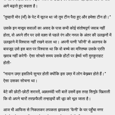
आगे बढ़ाते हुए कहता है।
“तुम्‍हारी मोर (माँ) के पेट में सूरज था जो तुम टीन पैदा हुए और हमेशा टीन हो।”
उसके इन मासूम सवालों का असद के पास कभी कोई संतोषपूर्ण जवाब नहीं
होता, वो अपने तौर पर उसे वक़्‍त से पहले रंग और नस्‍ल के अंतर की उलझनों में
उलझाने में विश्‍वास नहीं रखने वाला था। अपनी पत्‍नी ‘फीनी' से अलगाव के
बावजूद उसे इस बात पर विश्‍वास था कि वो बच्‍चे का मस्‍तिष्‍क उसके प्रति
ख़राब नहीं करेगी- ऐसा सोचते समय उसके होंटों पर ईर्ष्‍या भरी मुस्‍कुराहट
होती-
“नादान उम्र इसलिये सुन्‍दर होती क्‍योंकि इस उम्र में लोग बेख़बर होते हैं।”
ऐसा उसका सोचना था।
बेटे की छोटी-छोटी शरारतें, अक़्‍लमंदी भरी बातें उसमें इस तरह शिगूफे खिलाती
कि वो अपने चारों तरफ़फैली तन्‍हाइयों की धूप को भूल जाता है।
आज भी आफिस से निकलकर लपकता झपकता ‘फेनी' के घर पहुँचा मगर