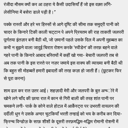
रंजीदा मौसम क्‍यों कर आ ठहरा ये कैसी उदासियाँ हैं जो इस वक़्‍त लाँगे-
लेसीनिया में बसेरा डाले पड़ी है।”
पक्‍के रास्‍तों और हरे भर हिस्‍सों से आगे दृष्‍टि की सीमा तक समुद्री पानी को
चादर के किनारे टिकी काली चट्‌टान पे अपने प्रियतम की राह ताकती जलपरी
पूर्णतया इंतज़ार बनी बैठी थी, जो ज़मानों पहले उसके दिल में अपनी मुहब्‍बत का
कभी न बुझने वाला जादुई चिराग़ रोशन करके ‘स्‍वीडेन' की तरफ़ बहने वाले
गहरे पानी के किनारे आबाद बस्‍तियों में कहीं खो गया- बेचारी जलपरी तब से
अब तक पानी के इस रास्‍ते पर नज़र जमाये इस वाक्‍य की व्‍याख्‍या बनी बैठी थी
कि बहुत सी मोहब्‍बतें हमारी इबादतों की तरह कज़ा हो जाती हैं। (छूटकर फिर
से पूरा करना)
शाम ढल कर रात उतर आई। शहज़ादी मेरी और जलपरी के बुत अन्‍ध्‍ोरे में
खोने लगे चाँद की छाया रात में कान से गिरी बाली की तरह शांत पानी पर
चमकने लगी- पार्क के कोने वाले होटल में आर्केस्‍ट्रा पर उभरती वायलन की
दर्दीली धुन ने उसके अन्‍दर चुटकियाँ भरती तन्‍हाई को भय के करीब कर दिया-
फ्रिन्‍च विन्‍डोज़ के साफ़ शीशों के दूसरी तरफ़मद्धिम-मद्धिम रोमानी रोशनी में