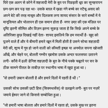
घिरे एक अलग से कोने में शहजादी मेरी के बुत पर पिछड़ती धूप का सुनहरापन
छन-छन कर पड़ रहा था- उसके बग़ल में ख़डा नंगे बच्‍चे का स्‍टैचू असद को
अपने बेटे की तरह मासूम और दिलकश लगा शायद संसार के सारे बच्‍चों में ये
मानूसियत और भोलापन ही एक समान होता हैं- मगर उम्र की एक मंज़िल पर
दृष्‍टि इतनी सीमित और विज़न इतना सुकड़ जाता है कि सिर्फ़ अपने बच्‍चे के
अतिरिक्‍त कुछ दिखाई नहीं देता- शायद इसलिये कि हम स्‍वार्थी है- खुद को
पूजने वाले हैं और ये बीमारी हमारे खून में मिली होती है उसने सोचा शहज़ादी
मेरी की, शून्‍य में गुम हो जाने वाली को कीमती इच्‍छा या अनमोल सपना खोजती
आँखें, और चेहरे पर, बोलती गम्‍भीर ख़ामोश उसके अन्‍दर फलसफा उतारने
लगी- काँसे में ढली डेनिश शहज़ादी के बुत के नीचे पक्‍के चबूतरे पर सर के
ठीक सामने पीतल के ताबीज़ पर स्‍थानीय भाषा में खुदा हुआ था।
“वो हमारी ज़बान बोलती है और हमारे दिलों में रहती है थी।”
उसकी सोच उसकी छटी हिस (सिक्‍स्‍थसेंस) से उलझने लगी- बुत पर नज़रें
जमाये ईश्‍वर जाने वो किससे सम्‍बोधित हुआ।
“जो हमारी भाषा बोलता और हमारे दिलों में रहता हो, उसके मुख पर इतना