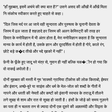
“हाँ मुहब्‍बत, इसमें अचंभे की क्‍या बात है?” उसने असद की आँखों में आँखें मिला
निःसंकोच स्‍वीकार करते हुए चाहते से कहा।
“दिल जिस मर्द पर आ जाये वही सुन्‍दरता और पुरुषत्‍व के यूनानी देवता के
जिस्‍म में ढल जाता है शहज़ादे हर जिस्‍म की अलग केमिस्‍ट्री की तरह हर
दिमाग़ के मनोविज्ञान में भी अंतर होता है, मेरा मनोविज्ञान कहता है कि सुन्‍दरता
मानव के कार्य में होती है, उसके ज्ञान और दूरदर्शिता में होती है गोरे, काले रंग,
छोटे बड़े क�द तीखे और भद्दे ख़ाको में नहीं”।
फ़ेनी के फूँके हुए जादू भरे मंत्र से, गुमान ही नहीं बल्‍कि यक�ीन हो गया कि
वो वाकई अपोलो है।
दोनों मुहब्‍बत की मस्‍ती में गुम ‘साक्‍सो ग्रामिया टीकोस की लोक किताबो, ईश्‍वर
और इंसान, अच्‍छे-बुरे या साइंस और धर्म के मेल-जोल को शब्‍दों के गीतों में
नापने और धरती की नेमतों और कष्‍टों को इंसानी स्‍वभाव के तराज़ू में तौलने
लगे सुबह से शाम और रात से सुबह हो जाती है। हंसों के जोड़े को समय गुज़रने
का पता ही न चलता तन से ज़्‍यादा दोनों एक दूसरे की अक़्‍लमंदी और विद्वता के