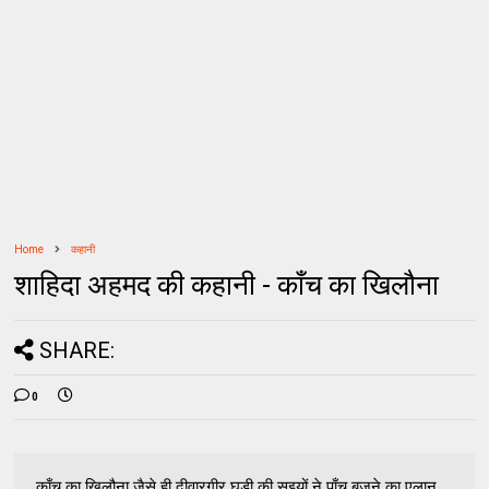
Home
कहानी
शाहिदा अहमद की कहानी - काँच का खिलौना
SHARE:
0
काँच का खिलौना जैसे ही दीवारगीर घड़ी की सूइयों ने पाँच बजने का एलान