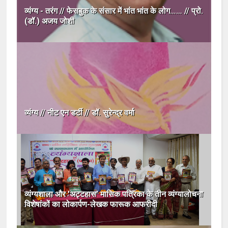
व्यंग्य - तरंग // फेसबुक के संसार में भांत भांत के लोग…… // प्रो.
(डॉ.) अजय जोशी
व्यंग्य // नीट एन डर्टी // डॉ. सुरेन्द्र वर्मा
व्यंग्यशाला और 'अट्टहास’ मासिक पत्रिका के तीन व्यंग्यालोचना
विशेषांकों का लोकार्पण-लेखक फारूक आफरीदी