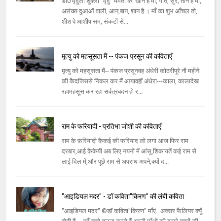
डॉ0 मृदुला शुक्ला "मृदु" ममता की खान है माँ, गीत, सुर, तान है माँ,
असंख्य दुआओं वाली, आन,बान, शान है । माँ का शुभ आँचल तो,
शीश पे आशीष सम, संकटों से...
मृत्यु को महसूसता मैं -- पंकज प्रसून की कविताएँ
मृत्यु को महसूसता मैं-- पंकज प्रसूनवह अंधेरी कोठरीपूरे नौ महीने
की कैदजिससे निकल कर मैं आयावहीं अंधेरा---काला, कालादेख
रहामहसूस कर रहा सर्वत्रबदन हो र...
राम के फरियादी - प्रतिभा जोशी की कविताएँ
राम के फ़रियादी कैकई की फरियाद लो लगा आज फिर राम
दरबार,आई कैकेयी अब लिए नयनों में आंसू,शिकायतें कई राम से
लाई दिल में,और पूछे राम से अपराध अपने,क्यों द...
"आइडियल मदर" - डॉ कविता"किरण" की लंबी कविता
"आइडियल मदर" ©डॉ कविता"किरण" माँएं.. अक्सर फैलियर क्यूँ