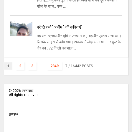
होती हैं.... क्यूँ बच्चे तुलना करते हैं अपनी माँओं की दूसरे बच्चों की
माँओं के साथ.. उन्हें ...
प्रीति शर्मा "असीम " की कविताएँ
महाराणा प्रताप वीर भूमि राजस्थान का, वह वीर प्रताप राणा था ।
जिसके साहस से कांप गया। अकबर ने लोहा माना था । 7 फुट के
वीर का , 72 किलो का भाला...
1
2
3
...
2349
7
/ 16442 POSTS
©
2026
रचनाकार
All rights reserved.
मुखपृष्ठ