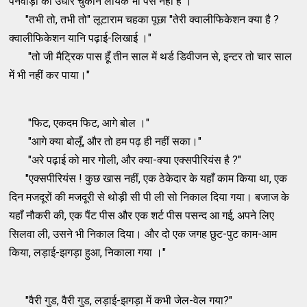
पनवाड़ी का उधार चुकाने लायक भी पैसे नहीं हैं ।"
"तभी तो, तभी तो" लूटाराम चहका पूछा "तेरी क्वालीफिकेशन क्या है ?
क्वालीफिकेशन यानि पढ़ाई-लिखाई ।"
"तो जी मैट्रिक पास हूँ तीन साल में थर्ड डिवीजन से, इन्टर तो चार साल
में भी नहीं कर पाया।"
"फिट, एकदम फिट, आगे बोल ।"
"आगे क्या बोलूँ, और तो हम पढ़ ही नहीं सका।"
"अरे पढ़ाई को मार गोली, और क्या-क्या एक्सपीरियंस है ?"
"एक्सपीरियंस ! कुछ खास नहीं, एक ठेकेदार के यहाँ काम किया था, एक
दिन मजदूरों की मजदूरी से थोड़ी सी पी ली सो निकाल दिया गया। बजाज के
यहाँ नौकरी की, एक पैंट पीस और एक शर्ट पीस पसन्द आ गई, अपने लिए
सिलवा ली, उसने भी निकाल दिया। और दो एक जगह छुट-पुट काम-आम
किया, लड़ाई-झगड़ा हुआ, निकाला गया ।"
"वैरी गुड, वैरी गुड, लड़ाई-झगड़ा में कभी जेल-वेल गया?"