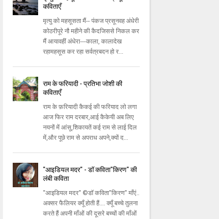
कविताएँ
मृत्यु को महसूसता मैं-- पंकज प्रसूनवह अंधेरी
कोठरीपूरे नौ महीने की कैदजिससे निकल कर
मैं आयावहीं अंधेरा---काला, कालादेख
रहामहसूस कर रहा सर्वत्रबदन हो र...
राम के फरियादी - प्रतिभा जोशी की
कविताएँ
राम के फ़रियादी कैकई की फरियाद लो लगा
आज फिर राम दरबार,आई कैकेयी अब लिए
नयनों में आंसू,शिकायतें कई राम से लाई दिल
में,और पूछे राम से अपराध अपने,क्यों द...
"आइडियल मदर" - डॉ कविता"किरण" की
लंबी कविता
"आइडियल मदर" ©डॉ कविता"किरण" माँएं..
अक्सर फैलियर क्यूँ होती हैं.... क्यूँ बच्चे तुलना
करते हैं अपनी माँओं की दूसरे बच्चों की माँओं