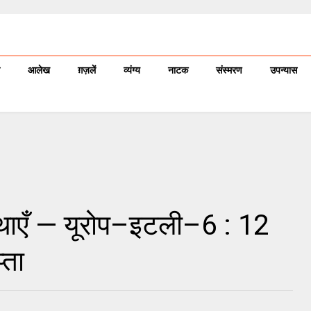
आलेख
ग़ज़लें
व्यंग्य
नाटक
संस्मरण
उपन्यास
थाएँ — यूरोप–इटली–6 : 12
्ता