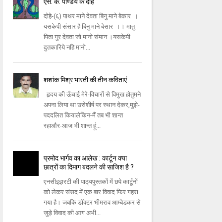
एस. के. पाण्डेय के दोहे
दोहे-(६) पाथर माने देवता बिनु माने बेकार ।
यसकेपी संसार है बिनु माने बेसार ।। मातु-
पिता गुर देवता जो मानो संमान ।यसकेपी
दुतकारिये नहि मानो...
शशांक मिश्र भारती की तीन कविताएं
हृदय की ऊँचाई मेरे-विचारों से विमुख होतुमने
अपना लिया था उसेशीर्ष पर स्‍थान देकर,मुझे-
पददलित कियालेकिन-मैं तब भी शान्‍त
रहाऔर-आज भी शान्‍त हूं...
प्रमोद भार्गव का आलेख : कार्टून क्‍या
छात्रों का दिमाग बदलने की साजिश है ?
एनसीइइारटी की पाठ्‌यपुस्‍तकों में छपे कार्टूनों
को लेकर संसद में एक बार विवाद फिर गहरा
गया है। जबकि डॉक्‍टर भीमराव आम्‍बेडकर से
जुड़े विवाद की आग अभी...