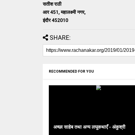
सतीश राठी
आर 451, महालक्ष्मी नगर,
इंदौर 452010
SHARE:
RECOMMENDED FOR YOU
अच्छा साहेब तथा अन्य लघुकथाएँ - अंकुश्री