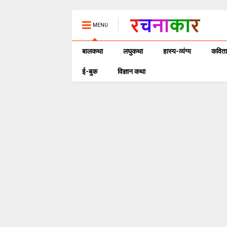
MENU
बालकथा
लघुकथा
हास्य-व्यंग्य
कविता
ई-बुक
विज्ञान कथा