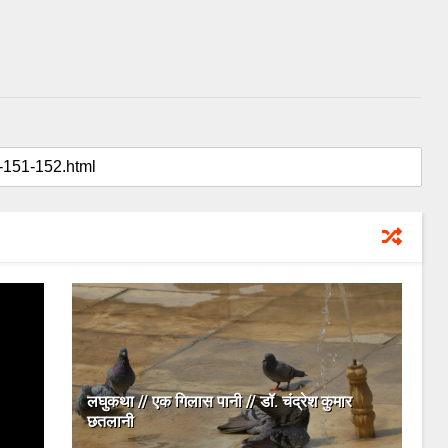
लघुकथा // एक गिलास पानी // डॉ. चंद्रेश कुमार
छतलानी