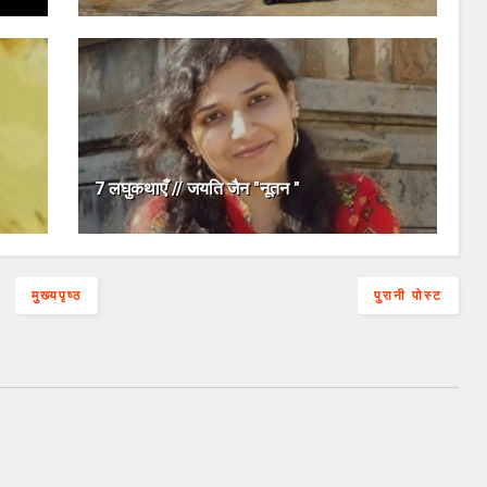
7 लघुकथाएँ // जयति जैन "नूतन "
मुख्यपृष्ठ
पुरानी पोस्ट