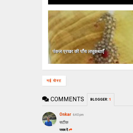
पंकज प्रखर की पाँच लघुकथाएँ
नई पोस्ट
COMMENTS
BLOGGER
:
1
Onkar
6:40 pm
सटीक
जवाब दें