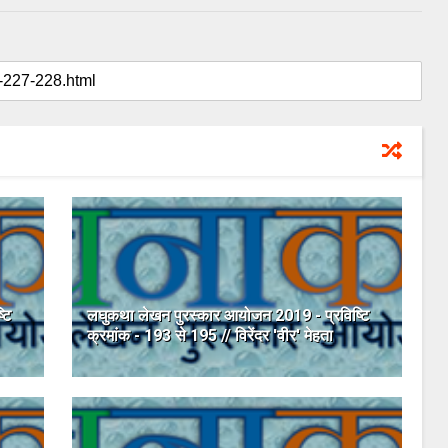
टि
लघुकथा लेखन पुरस्कार आयोजन 2019 - प्रविष्टि
क्रमांक - 193 से 195 // विरेंदर 'वीर' मेहता