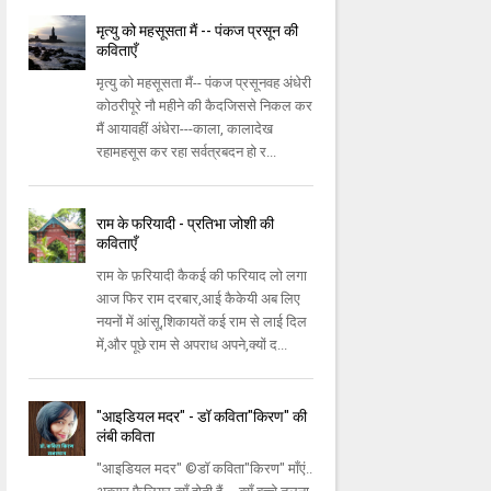
मृत्यु को महसूसता मैं -- पंकज प्रसून की
कविताएँ
मृत्यु को महसूसता मैं-- पंकज प्रसूनवह अंधेरी
कोठरीपूरे नौ महीने की कैदजिससे निकल कर
मैं आयावहीं अंधेरा---काला, कालादेख
रहामहसूस कर रहा सर्वत्रबदन हो र...
राम के फरियादी - प्रतिभा जोशी की
कविताएँ
राम के फ़रियादी कैकई की फरियाद लो लगा
आज फिर राम दरबार,आई कैकेयी अब लिए
नयनों में आंसू,शिकायतें कई राम से लाई दिल
में,और पूछे राम से अपराध अपने,क्यों द...
"आइडियल मदर" - डॉ कविता"किरण" की
लंबी कविता
"आइडियल मदर" ©डॉ कविता"किरण" माँएं..