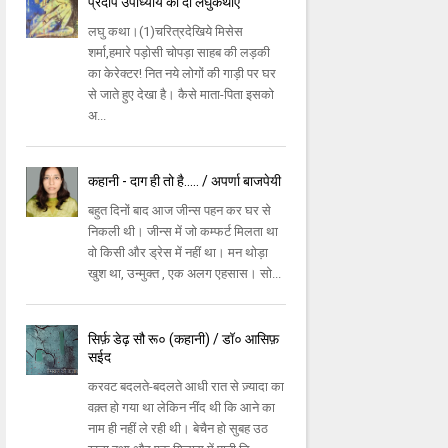
प्रदीप उपाध्याय की दो लघुकथाएँ
लघु कथा।(1)चरित्रदेखिये मिसेस
शर्मा,हमारे पड़ोसी चोपड़ा साहब की लड़की
का केरेक्टर! नित नये लोगों की गाड़ी पर घर
से जाते हुए देखा है। कैसे माता-पिता इसको
अ...
कहानी - दाग ही तो है..... / अपर्णा बाजपेयी
बहुत दिनों बाद आज जीन्स पहन कर घर से
निकली थी। जीन्स में जो कम्फर्ट मिलता था
वो किसी और ड्रेस में नहीं था। मन थोड़ा
खुश था, उन्मुक्त , एक अलग एहसास। सो...
सिर्फ़ डेढ़ सौ रू० (कहानी) / डॉ० आसिफ़
सईद
करवट बदलते-बदलते आधी रात से ज़्यादा का
वक़्त हो गया था लेकिन नींद थी कि आने का
नाम ही नहीं ले रही थी। बेचैन हो सुबह उठ