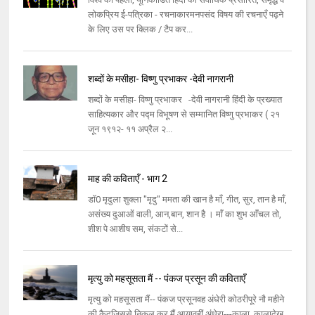
लोकप्रिय ई-पत्रिका - रचनाकारमनपसंद विषय की रचनाएँ पढ़ने
के लिए उस पर क्लिक / टैप कर...
शब्दों के मसीहा- विष्णु प्रभाकर -देवी नागरानी
शब्दों के मसीहा- विष्णु प्रभाकर -देवी नागरानी हिंदी के प्रख्यात
साहित्यकार और पद्म विभूषण से सम्मानित विष्णु प्रभाकर ( २१
जून १९१२- ११ अप्रैल २...
माह की कविताएँ - भाग 2
डॉ0 मृदुला शुक्ला "मृदु" ममता की खान है माँ, गीत, सुर, तान है माँ,
असंख्य दुआओं वाली, आन,बान, शान है । माँ का शुभ आँचल तो,
शीश पे आशीष सम, संकटों से...
मृत्यु को महसूसता मैं -- पंकज प्रसून की कविताएँ
मृत्यु को महसूसता मैं-- पंकज प्रसूनवह अंधेरी कोठरीपूरे नौ महीने
की कैदजिससे निकल कर मैं आयावहीं अंधेरा---काला, कालादेख