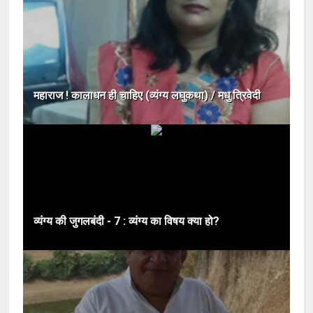
महाराज ! कालाधन ही चाहिए (व्यंग्य लघुकथा) / मधु त्रिवेदी
व्यंग्य की जुगलबंदी - 7 : व्यंग्य का विषय क्या हो?