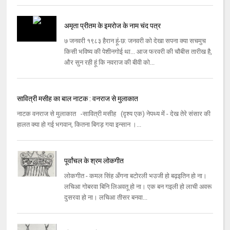
अमृता प्रीतम के इमरोज के नाम चंद पत्र
७ जनवरी १९८३ हैरान हूं-छ: जनवरी को देखा सपना क्या सचमुच
किसी भविष्य की पेशीनगोई था... आज फरवरी की चौबीस तारीख है,
और सुन रही हूं कि नवराज की बीवी को...
सावित्री मसीह का बाल नाटक : वनराज से मुलाकात
नाटक वनराज से मुलाकात -सावित्री मसीह (दृश्य एक) नेपथ्य में - देख तेरे संसार की
हालत क्या हो गई भगवान, कितना बिगड़ गया इन्सान ।...
पूर्वांचल के श्रम लोकगीत
लोकगीत - कमल सिंह अँगना बटोरली भउजी हो बढ़इतिन हो ना।
लचिआ गोबरवा बिनि लिअवतू हो ना। एक बन गइली हो लाची अवरू
दुसरवा हो ना। लचिआ तीसर बनवा...