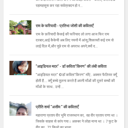
रहामहसूस कर रहा सर्वत्रबदन हो र...
राम के फरियादी - प्रतिभा जोशी की कविताएँ
राम के फ़रियादी कैकई की फरियाद लो लगा आज फिर राम
दरबार,आई कैकेयी अब लिए नयनों में आंसू,शिकायतें कई राम से
लाई दिल में,और पूछे राम से अपराध अपने,क्यों द...
"आइडियल मदर" - डॉ कविता"किरण" की लंबी कविता
"आइडियल मदर" ©डॉ कविता"किरण" माँएं.. अक्सर फैलियर क्यूँ
होती हैं.... क्यूँ बच्चे तुलना करते हैं अपनी माँओं की दूसरे बच्चों की
माँओं के साथ.. उन्हें ...
प्रीति शर्मा "असीम " की कविताएँ
महाराणा प्रताप वीर भूमि राजस्थान का, वह वीर प्रताप राणा था ।
जिसके साहस से कांप गया। अकबर ने लोहा माना था । 7 फुट के
वीर का , 72 किलो का भाला...