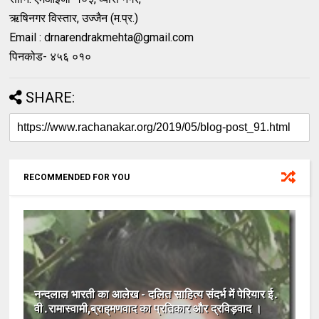
ऋषिनगर विस्तार, उज्जैन (म.प्र.)
Email :
drnarendrakmehta@gmail.com
पिनकोड- ४५६ ०१०
SHARE:
RECOMMENDED FOR YOU
नन्दलाल भारती का आलेख - दलित साहित्‍य संदर्भ में पेरियार ई․
वी․रामास्‍वामी,ब्राह्‌मणवाद का प्रतिकार और द्रविड़वाद ।