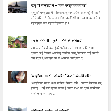
मृत्यु को महसूसता मैं -- पंकज प्रसून की कविताएँ
मृत्यु को महसूसता मैं-- पंकज प्रसूनवह अंधेरी कोठरीपूरे नौ महीने
की कैदजिससे निकल कर मैं आयावहीं अंधेरा---काला, कालादेख
रहामहसूस कर रहा सर्वत्रबदन हो र...
राम के फरियादी - प्रतिभा जोशी की कविताएँ
राम के फ़रियादी कैकई की फरियाद लो लगा आज फिर राम
दरबार,आई कैकेयी अब लिए नयनों में आंसू,शिकायतें कई राम से
लाई दिल में,और पूछे राम से अपराध अपने,क्यों द...
"आइडियल मदर" - डॉ कविता"किरण" की लंबी कविता
"आइडियल मदर" ©डॉ कविता"किरण" माँएं.. अक्सर फैलियर क्यूँ
होती हैं.... क्यूँ बच्चे तुलना करते हैं अपनी माँओं की दूसरे बच्चों की
माँओं के साथ.. उन्हें ...