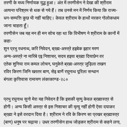
तरणी के मध्य निर्णायक युद्ध हुआ। अंत में तरणीसेन ने देखा की श्रीराम
अत्यन्त परिश्रम से थक से गये हैं। तब उनसे मन में निर्णय किया कि राज्य-
धन-सम्पत्ति कुछ भी नहीं चाहिए। केवल श्रीराम के हाथों मरकर गोलोकधाम
जाना चाहता हूँ।
तरणीसेन जब यह मन ही मन सोच रहा था कि विभीषण ने श्रीराम के कानों में
कहा-
शुन प्रभु रधनाथ, करि निवेदन, ब्रह्म-अस्त्रे हइबेक इहार मरण
अन्य-अस्त्रे ना मारिबे एइ निशाचर, सदय हइया ब्रह्मा दियाछेन वर
एतेक शुनिया राम कमल लोचन, घनुकेते ब्रह्म-अस्त्र जुड़िला तखन
रविर किरण जिनि खरतर बाण, सेइ बाणें रघुनाथ पूरिला सन्धान
बंगला कृत्तिवास रामायण लंकाकाण्ड-२८०
प्रभु रघुनाथ सुनो मेरा यह निवेदन है कि इसकी मृत्यु केवल ब्रह्मास्त्र से
होगी। अन्य किसी अस्त्र से इस निशाचर की मृत्यु नहीं होगी ऐसा दयाकर
ब्रह्मा ने इसे वरदान दिया है। श्रीराम ने रवि के किरण सा प्रखर ब्रह्मास्त्र
(बाण) धनुष पर चढ़ाया। उधर तरणीसेन हाथ जोड़कर श्रीराम से कहने लगा,