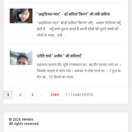
"आइडियल मदर" - डॉ कविता"किरण" की लंबी कविता
"आइडियल मदर" ©डॉ कविता"किरण" माँएं.. अक्सर फैलियर क्यूँ
होती हैं.... क्यूँ बच्चे तुलना करते हैं अपनी माँओं की दूसरे बच्चों की
माँओं के साथ.. उन्हें ...
प्रीति शर्मा "असीम " की कविताएँ
महाराणा प्रताप वीर भूमि राजस्थान का, वह वीर प्रताप राणा था ।
जिसके साहस से कांप गया। अकबर ने लोहा माना था । 7 फुट के
वीर का , 72 किलो का भाला...
1
2
3
...
2349
7
/ 16442 POSTS
©
2026
रचनाकार
All rights reserved.