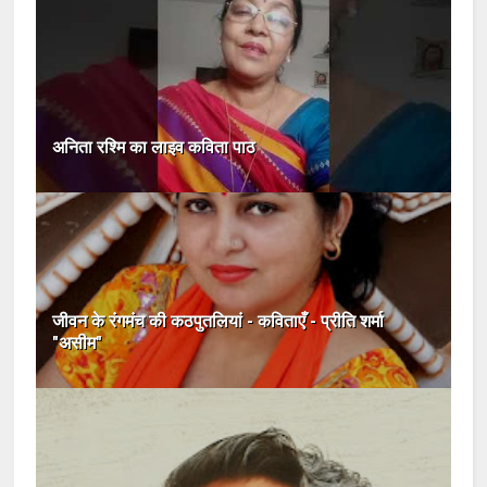
अनिता रश्मि का लाइव कविता पाठ
जीवन के रंगमंच की कठपुतलियां - कविताएँ - प्रीति शर्मा
"असीम"