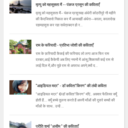
मृत्यु को महसूसता मैं -- पंकज प्रसून की कविताएँ
मृत्यु को महसूसता मैं-- पंकज प्रसूनवह अंधेरी कोठरीपूरे नौ महीने
की कैदजिससे निकल कर मैं आयावहीं अंधेरा---काला, कालादेख
रहामहसूस कर रहा सर्वत्रबदन हो र...
राम के फरियादी - प्रतिभा जोशी की कविताएँ
राम के फ़रियादी कैकई की फरियाद लो लगा आज फिर राम
दरबार,आई कैकेयी अब लिए नयनों में आंसू,शिकायतें कई राम से
लाई दिल में,और पूछे राम से अपराध अपने,क्यों द...
"आइडियल मदर" - डॉ कविता"किरण" की लंबी कविता
"आइडियल मदर" ©डॉ कविता"किरण" माँएं.. अक्सर फैलियर क्यूँ
होती हैं.... क्यूँ बच्चे तुलना करते हैं अपनी माँओं की दूसरे बच्चों की
माँओं के साथ.. उन्हें ...
प्रीति शर्मा "असीम " की कविताएँ