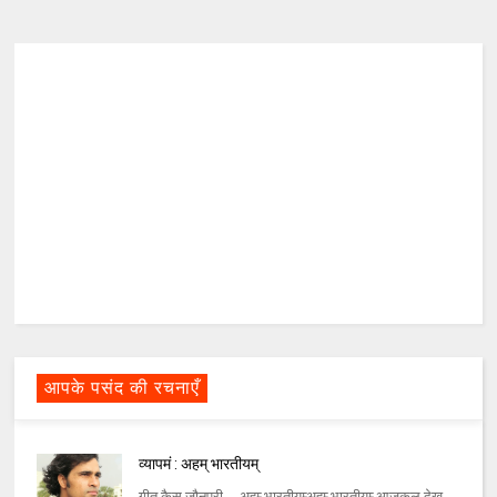
आपके पसंद की रचनाएँ
व्यापमं : अहम्‌ भारतीयम्‌
गीत क़ैस जौनपुरी अहम्‍ भारतीयम्‍अहम्‍ भारतीयम्‍ आजकल देख