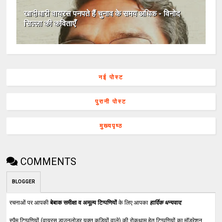
खादीधारी वायरस पनपते हैं चुनाव के समय अधिक - विनोद
सिल्ला की कविताएँ
नई पोस्ट
पुरानी पोस्ट
मुख्यपृष्ठ
COMMENTS
BLOGGER
रचनाओं पर आपकी
बेबाक समीक्षा व अमूल्य टिप्पणियों
के लिए आपका
हार्दिक धन्यवाद
.
स्पैम टिप्पणियों (वायरस डाउनलोडर युक्त कड़ियों वाले) की रोकथाम हेतु टिप्पणियों का मॉडरेशन