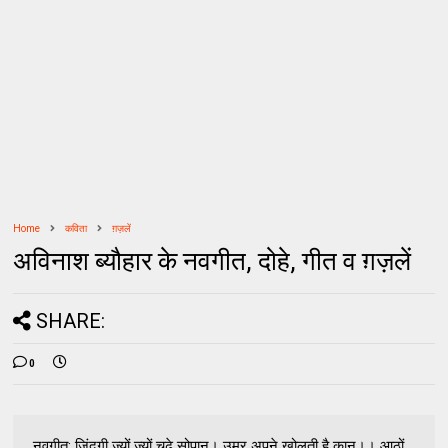
Home
कविता
ग़ज़लें
अविनाश ब्यौहार के नवगीत, दोहे, गीत व ग़ज़लें
SHARE:
0
नवगीत: जिंदगी ज्यों ज्यों चढ़े सोपान। उमर अपने खोलती है कान।। आठों