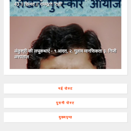
43 // हिम्मत // राममूरत 'राही'
अंकुश्री की लघुकथाएं - १.आदत, २. गुलाम मानसिकता ३. निजी
अस्पताल
नई पोस्ट
पुरानी पोस्ट
मुख्यपृष्ठ