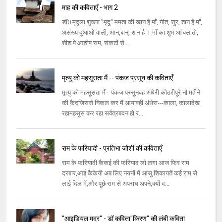
माह की कविताएँ - भाग 2
डॉ0 मृदुला शुक्ला "मृदु" ममता की खान है माँ, गीत, सुर, तान है माँ,
असंख्य दुआओं वाली, आन,बान, शान है । माँ का शुभ आँचल तो,
शीश पे आशीष सम, संकटों से...
मृत्यु को महसूसता मैं -- पंकज प्रसून की कविताएँ
मृत्यु को महसूसता मैं-- पंकज प्रसूनवह अंधेरी कोठरीपूरे नौ महीने
की कैदजिससे निकल कर मैं आयावहीं अंधेरा---काला, कालादेख
रहामहसूस कर रहा सर्वत्रबदन हो र...
राम के फरियादी - प्रतिभा जोशी की कविताएँ
राम के फ़रियादी कैकई की फरियाद लो लगा आज फिर राम
दरबार,आई कैकेयी अब लिए नयनों में आंसू,शिकायतें कई राम से
लाई दिल में,और पूछे राम से अपराध अपने,क्यों द...
"आइडियल मदर" - डॉ कविता"किरण" की लंबी कविता