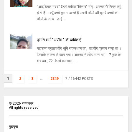
"आइडियल मदर" ©डॉ कविता"किरण" माँएं.. अक्सर फैलियर क्यूँ
होती हैं.... क्यूँ बच्चे तुलना करते हैं अपनी माँओं की दूसरे बच्चों की
माँओं के साथ.. उन्हें ...
प्रीति शर्मा "असीम " की कविताएँ
महाराणा प्रताप वीर भूमि राजस्थान का, वह वीर प्रताप राणा था ।
जिसके साहस से कांप गया। अकबर ने लोहा माना था । 7 फुट के
वीर का , 72 किलो का भाला...
1
2
3
...
2349
7
/ 16442 POSTS
©
2026
रचनाकार
All rights reserved.
मुखपृष्ठ