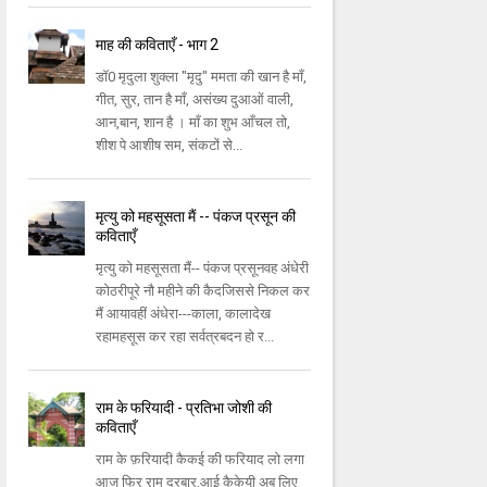
माह की कविताएँ - भाग 2
डॉ0 मृदुला शुक्ला "मृदु" ममता की खान है माँ,
गीत, सुर, तान है माँ, असंख्य दुआओं वाली,
आन,बान, शान है । माँ का शुभ आँचल तो,
शीश पे आशीष सम, संकटों से...
मृत्यु को महसूसता मैं -- पंकज प्रसून की
कविताएँ
मृत्यु को महसूसता मैं-- पंकज प्रसूनवह अंधेरी
कोठरीपूरे नौ महीने की कैदजिससे निकल कर
मैं आयावहीं अंधेरा---काला, कालादेख
रहामहसूस कर रहा सर्वत्रबदन हो र...
राम के फरियादी - प्रतिभा जोशी की
कविताएँ
राम के फ़रियादी कैकई की फरियाद लो लगा
आज फिर राम दरबार,आई कैकेयी अब लिए