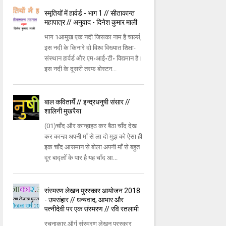
स्मृतियों में हार्वर्ड - भाग 1 // सीताकान्त
महापात्र // अनुवाद - दिनेश कुमार माली
भाग 1आमुख एक नदी जिसका नाम है चार्ल्स,
इस नदी के किनारे दो विश्व विख्यात शिक्षा-
संस्थान हार्वर्ड और एम॰आई॰टी॰ विद्यमान है।
इस नदी के दूसरी तरफ बोस्टन...
बाल कवितायेँ // इन्द्रधनुषी संसार //
शालिनी मुखरैया
(01)चाँद और कान्हाहठ कर बैठा चाँद देख
कर कान्हा अपनी माँ से ला दो मुझ को ऐसा ही
इक चाँद आसमान से बोला अपनी माँ से बहुत
दूर बाद्लोँ के पार है यह चाँद आ...
संस्मरण लेखन पुरस्कार आयोजन 2018
- उपसंहार // धन्यवाद, आभार और
पत्नीदेवी पर एक संस्मरण // रवि रतलामी
रचनाकार.ऑर्ग संस्मरण लेखन पुरस्कार