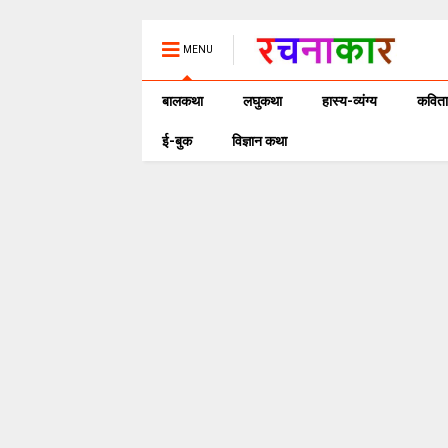
MENU
बालकथा
लघुकथा
हास्य-व्यंग्य
कविता
ई-बुक
विज्ञान कथा