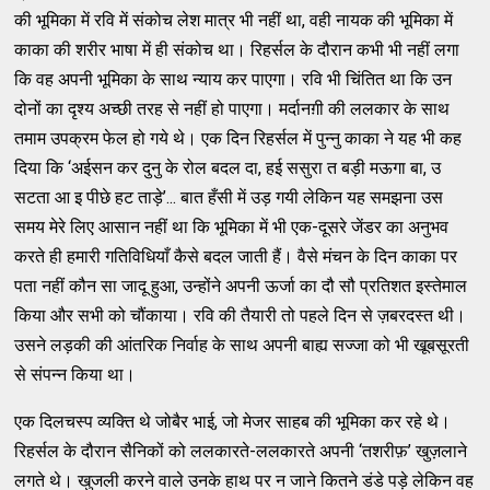
की भूमिका में रवि में संकोच लेश मात्र भी नहीं था, वही नायक की भूमिका में
काका की शरीर भाषा में ही संकोच था। रिहर्सल के दौरान कभी भी नहीं लगा
कि वह अपनी भूमिका के साथ न्याय कर पाएगा। रवि भी चिंतित था कि उन
दोनों का दृश्य अच्छी तरह से नहीं हो पाएगा। मर्दानग़ी की ललकार के साथ
तमाम उपक्रम फेल हो गये थे। एक दिन रिहर्सल में पुन्नु काका ने यह भी कह
दिया कि ‘अईसन कर दुनु के रोल बदल दा, हई ससुरा त बड़ी मऊगा बा, उ
सटता आ इ पीछे हट ताड़े’... बात हँसी में उड़ गयी लेकिन यह समझना उस
समय मेरे लिए आसान नहीं था कि भूमिका में भी एक-दूसरे जेंडर का अनुभव
करते ही हमारी गतिविधियाँ कैसे बदल जाती हैं। वैसे मंचन के दिन काका पर
पता नहीं कौन सा जादू हुआ, उन्होंने अपनी ऊर्जा का दौ सौ प्रतिशत इस्तेमाल
किया और सभी को चौंकाया। रवि की तैयारी तो पहले दिन से ज़बरदस्त थी।
उसने लड़की की आंतरिक निर्वाह के साथ अपनी बाह्य सज्जा को भी खूबसूरती
से संपन्न किया था।
एक दिलचस्प व्यक्ति थे जोबैर भाई, जो मेजर साहब की भूमिका कर रहे थे।
रिहर्सल के दौरान सैनिकों को ललकारते-ललकारते अपनी ‘तशरीफ़’ खुज़लाने
लगते थे। खुजली करने वाले उनके हाथ पर न जाने कितने डंडे पड़े लेकिन वह