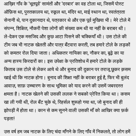
आख़िर गाँव के ‘भूतपूर्व’ सामंतों और ‘दरबार’ का वह टोला था, जिसमें पोस्ट
ऑफ़िस था, पुस्तकालय था, स्कूल था, मंदिर था, माई स्थान था, स्वतंत्रता
सेनानी थे, पान दुकानदार थे, पत्रकार थे और एक पूर्व मुखिया भी। मेरे टोले में
संपन्न, शिक्षित, नौकरी पेशा लोगों की संख्या कम थी या नहीं के बराबर थी।
ले-देकर एक मसजिद और कुछ आटा पिसने की चक्कियाँ थी। उस टोले की
टीम जब भी नाटक खेलती और पात्र बँटवारा करती, तब हमारे टोले के लड़कों
को कमतर रोल दिया जाता। अधिकतर नायिका का, नौकर का, बूढ़े का या
अन्य हास्य किरदारों का। इस उपेक्षा के प्रतिशोध में हमारे टोले के लड़के
किताब उस टोले से लेकर आये थे और बुनाद की दुकान पर तराजू छूकर क़सम
खाई थी कि नाटक होगा। बुनाद की शिक्षा नहीं के बराबर हुई है, फिर भी बुलंद
आवाज़, साफ़ उच्चारण के साथ भूमिका को याद करने की उसमें जबरदस्त
क्षमता है। नाटक खेलने की उसकी ललक ने सबको प्रेरित किया था। कसम
खा ली गयी थी, रोल बँट चुके थे, रिहर्सल शुरूहो गया था, जो बुनाद की ही
झोपड़ी में होता था। कान से कम सुनने वाली उसकी माँ को आखिर क्या फ़र्क
पड़ता!
उस वर्ष हम जब नाटक के लिए चंदा माँगने के लिए गाँव में निकलते, तो लोग हमें