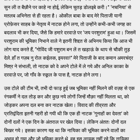
सुन ली त बैछौने पर काहे ना होई, लेकिन चुतड़ डोलइबे करी।’’ ‘नचनिया’ से
मतलब अभिनेता से ही रहता है। ओकील बाबा के बाद मेरे पिताजी यानी
प्रोफ़ेसर साहब के नेतृत्व में नाटक होने लगा, तो उन्होंने कभी-कभी जगह का
बदलाव भी कर दिया, जैसे कि हमारे दरवाज़े पर ‘जय परशुराम’ हुआ था। जिसमें
परशुराम की भूमिका निभाने वाले ने इतनी शिद्दत से अभिनय किया कि आज भी
लोग याद करते हैं, ‘‘गोविंद जी पशुराम बन लें त खड़ाऊं के थाप से चौकी तुड़
देले..हाँ त गज़ब नु रोल कईलक, इयरवा!’’ मेरे पिताजी के बाद कमान अमरचंद्र
मिश्र ने संभाली, तो नाटक को वे अपने टोले में ले गये और अनिल काका के
दरवाज़े पर, जो गाँव के स्कूल के पास है, नाटक होने लगा।
उस टोले की टीम भी, तभी दो फाड़ हुई जब भूमिका नहीं मिलने की वज़ह से एक
रंगकर्मी ने दल तोड़ कर और कुछ नये लोगों जिन्हें मौक़ा नहीं मिलता था, को
जोड़कर अपना दल बना कर नाटक खेला। विवाद की तीव्रता और
प्रतिद्वंदिता इतनी गहरी हो गयी थी कि एक ही नाटक ‘गुनाहों का देवता’ को
दोनों दलों ने एक दिन के अंतराल पर खेल दिया। लेकिन अंततः दोनों दल
बिखर गये। इसका कारण यह था कि नायिका की भूमिका करने वालों का
अभाव हो गया और जो भूमिका करते थे, वह इस लायक नहीं रहे कि नायिका