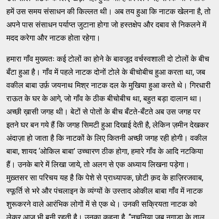
हमें उस समय संसाधन की किल्लत थी। अब तय हुआ कि नाटक खेलना है, तो
अपने पास संसाधन पर्याप्त जुटाना होगा जो हस्तक्षेप और दबाव से निकलने में
मदद करेगा और नाटक होता रहेगा।
हमारा गाँव मुख्यतः कई टोलों का होने के बावजूद वर्चस्वशाली दो टोलों के बीच
बँटा हुआ है। गाँव में पहले नाटक दोनों टोले के बीचोबीच हुआ करता था, जब
वकील बाबा उर्फ़ जयनाथ मिश्र नाटक दल के मुखिया हुआ करते थे। गिरधारी
राऊत के घर के आगे, जो गाँव के ठीक बीचोबीच था, बहुत बड़ा दालान था।
अच्छी ख़ासी जगह थी। बेटों से पोतों के बीच बँटते-बँटते अब उस जगह पर
इतने घर बन गये हैं कि जगह सिमटी हुआ दिखाई देती है, लेकिन ज़मीन देखकर
अंदाज़ा हो जाता है कि नाटकों के लिए कितनी अच्छी जगह रही होगी। वकील
बाबा, शायद ‘ओकिल बाबा’ उच्चारण ठीक होगा, हमारे गाँव के आदि नटकिया
हैं। उनके बारे में लिखा जाये, तो अलग से एक अध्याय लिखना पड़ेगा।
मुख़्तसर सा परिचय यह है कि पेशे से प्राध्यापक, छोटी क़द के हाज़िरजवाब,
स्फूर्ति से भरे और पंचलाइन के व्यंग्यों के उस्ताद ओकील बाबा गाँव में नाटक
शुरूकरने वाले आरंभिक लोगों में से एक थे। उनकी सक्रियता नाटक को
लेकर आज भी बनी रहती है। उनका कहना है, ‘‘नचनिया जब नगाड़ा के ताल