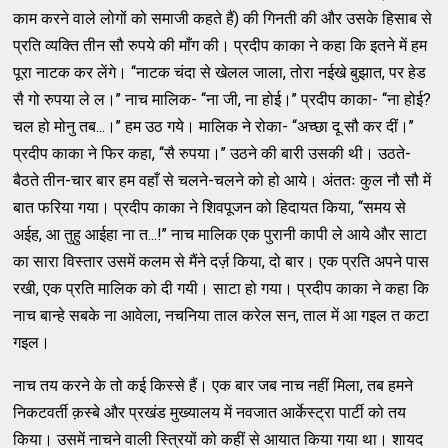
काम करने वाले लोगों को समाजी कहते हैं) की गिनती की और उसके हिसाब से
प्रति व्यक्ति तीन सौ रुपये की माँग की। प्रदीप काका ने कहा कि इतने में हम
पूरा नाटक कर लेंगे। ‘‘नाटक चंदा से खेलल जाला, तोरा नईखे बुझात, पर हेड
सै गो रुपया ले ल।’’ नाच मालिक- ‘‘ना जी, ना होई।’’ प्रदीप काका- ‘‘ना होई?
चल हो मोनु तब...।’’ हम उठ गये। मालिक ने रोका- ‘‘अच्छा दू सौ कर दीं।’’
प्रदीप काका ने फिर कहा, ‘‘सै रुपया।’’ उठने की बारी उसकी थी। उठते-
बैठते तीन-चार बार हम वहाँ से चलने-चलने को हो आये। अंततः कुल नौ सौ में
बात फरिया गया। प्रदीप काका ने शिवपूजन को हिदायत किया, ‘‘समय से
अईह, आ तुहु आईहा ना त...!’’ नाच मालिक एक पुरानी कापी ले आये और साटा
का सारा विस्तार उसमें कलम से मैंने दर्ज़ किया, दो बार। एक प्रति अपने पास
रखी, एक प्रति मालिक को दी गयी। साटा हो गया। प्रदीप काका ने कहा कि
नाच बान्हे सबके ना आवेला, नचनिया ताल करेल सन, ताल में आ गइल त कटा
गइल।
नाच तय करने के तो कई किस्से हैं। एक बार जब नाच नहीं मिला, तब हमने
निकटवर्ती क़स्बे और प्रखंड मुख्यालय में नवजात आर्केस्ट्रा पार्टी को तय
किया। उसमें नाचने वाली स्त्रियों को कहीं से आयात किया गया था। शायद