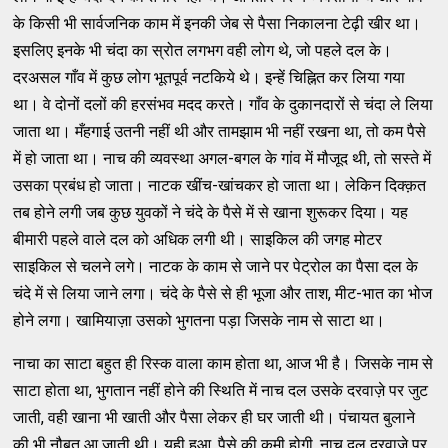
के किसी भी सार्वजनिक काम में इनकी जेब से पैसा निकालना टेढ़ी खीर था।
इसलिए इनके भी चंदा का स्रोत लगभग वही लोग थे, जो पहले दल के।
दरअसल गाँव में कुछ लोग भूतपूर्व नटकिये थे। इन्हें चिह्नित कर लिया गया
था। वे दोनों दलों की हरसंभव मदद करते। गाँव के दुकानदारों से चंदा ले लिया
जाता था। मँहगाई उतनी नहीं थी और तामझाम भी नहीं रखना था, तो कम पैसे
में हो जाता था। नाच की व्यवस्था अगल-बगल के गांव में मौजूद थी, तो सस्ते में
उसका प्रबंध हो जाता। नाटक खींच-खांचकर हो जाता था। लेकिन दिक्क़त
तब होने लगी जब कुछ युवकों ने चंदे के पैसे में से खाना शुरूकर दिया। यह
बीमारी पहले वाले दल को अधिक लगी थी। साइकिल की जगह मोटर
साइकिल से चलने लगे। नाटक के काम से जाने पर पेट्रोल का पैसा दल के
चंदे में से लिया जाने लगा। चंदे के पैसे से ही भूजा और ताश, मीट-भात का भोज
होने लगा। खामियाज़ा उसको भुगतना पड़ा जिसके नाम से साटा था।
नाचा का साटा बहुत ही रिस्क वाला काम होता था, आज भी है। जिसके नाम से
साटा होता था, भुगतान नहीं होने की स्थिति में नाच दल उसके दरवाज़े पर जुट
जाती, वही खाना भी खाती और पैसा लेकर ही घर जाती थी। पंचायत बुलाने
की भी नौबत आ जाती थी। यही हुआ, पैसे की कमी होगी, नाच दल दरवाज़े पर