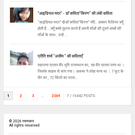
"आइडियल मदर" - डॉ कविता"किरण" की लंबी कविता
"आइडियल मदर" ©डॉ कविता"किरण" माँएं.. अक्सर फैलियर क्यूँ
होती हैं.... क्यूँ बच्चे तुलना करते हैं अपनी माँओं की दूसरे बच्चों की
माँओं के साथ.. उन्हें ...
प्रीति शर्मा "असीम " की कविताएँ
महाराणा प्रताप वीर भूमि राजस्थान का, वह वीर प्रताप राणा था ।
जिसके साहस से कांप गया। अकबर ने लोहा माना था । 7 फुट के
वीर का , 72 किलो का भाला...
1
2
3
...
2349
7
/ 16442 POSTS
©
2026
रचनाकार
All rights reserved.