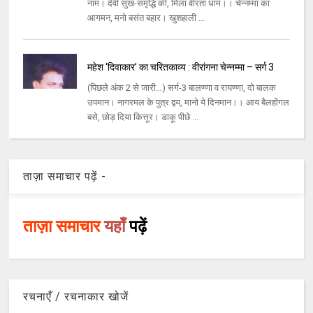
नाम। देवी सुख-समृद्धि की, मिला वीरता धाम।। चेन्नम्मा का
आगमन, मनो बसंत बहार। खुशहाली ...
महेश ‘दिवाकार’ का चरितकाव्य : वीरांगना चेन्नम्मा – सर्ग 3
(पिछले अंक 2 से जारी…) सर्ग-3 बालण्णा व रायण्णा, दो बालक
उपमान। नागरमल के पुत्र द्वय, मानो ये दिनमान।। आय बैलहोंगल
बसे, छोड़ दिया कित्तूर। डाकू पीछे ...
ताज़ा समाचार पढ़ें -
ताज़ा समाचार
यहाँ
पढ़ें
रचनाएँ / रचनाकार खोजें