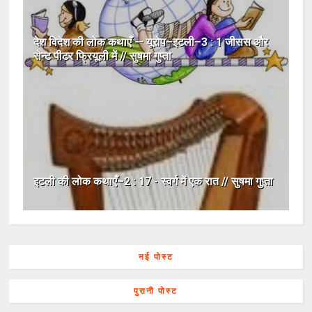
देश विदेश की लोक कथाएँ — यूरोप–इटली–3 : 1 जीसस और
सेन्ट पीटर फ्रियूली में // सुषमा गुप्ता
इटली की लोक कथाएँ–2 : 17 - स्वर्ग में एक रात // सुषमा गुप्ता
नई पोस्ट
पुरानी पोस्ट