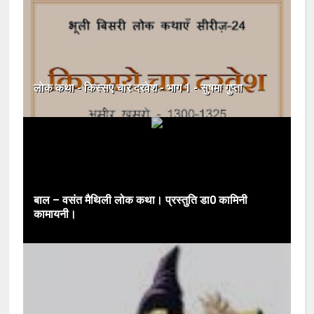
लोक कथा - किस्सए चार दरवेश - भाग 1 - सुषमा गुप्ता
बाल – वसंत मैथिली लोक कथा। प्रस्तुति डा0 कामिनी
कामायनी।