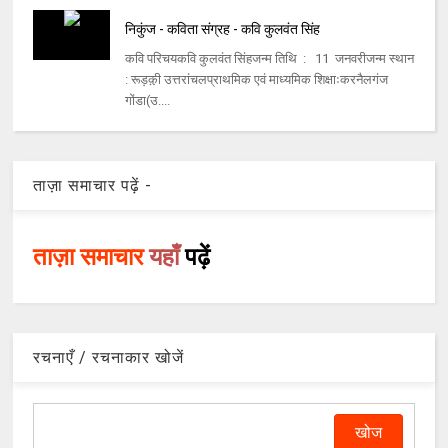
निकुंज - कविता संग्रह - कवि कुलवंत सिंह
कवि परिचय​​कवि कुलवंत सिंहजन्म तिथि : 11 जनवरी​​जन्म स्थान
: रूड़क़़ी उत्तरांचल​​प्राथमिक एवं माध्यमिक शिक्षाःकरनैलगंज
गोंडा(उ....
ताज़ा समाचार पढ़ें -
ताज़ा समाचार
यहाँ
पढ़ें
रचनाएँ / रचनाकार खोजें