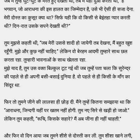
जब मैं तुम्हें घुट-घुट के मरते हुए देखती थी, तब मैं यही दुआ करती थी, “हे
भगवान, जो आराधना की इस हालत का जिम्मेदार है, उसे भी ऐसी ही सजा देना.
मेरी दोस्त का कुसूर क्या था? सिर्फ यही कि वो किसी से बेइंतहा प्यार करती
थी? दिन-रात उसके सपने देखती थी?”
तुम मुझसे कहती थी, “जब मेरी उससे शादी हो जायेगी तब देखना, मैं बहुत खुश
रहूँगी. मुझे और कुछ नहीं चाहिए.” लेकिन वो बेरहम आदमी तुम्हारे साथ छल
करता रहा. तुम्हारी भावनाओं के साथ खेलता रहा.
मुझे याद है, तुम उस वक्त बिल्कुल टूट गई थी जब तुम्हें पता चला कि सुरेन्द्र
की पहले से ही अपनी बसी-बसाई दुनिया है. वो पहले से ही किसी के माँग का
सिंदूर था.
फिर तो तुमने जीने की लालसा ही छोड़ दी. मैंने तुम्हें कितना समझाया था कि
“आराधना, जिन्दगी यहीं पर खतम नहीं होगी. तुम नए सिरे से खड़ी हो जाओ.”
लेकिन तुम कहती, “रूचि, किसके सहारे? मैं अब जीना ही नहीं चाहती.”
और फिर वो दिन आया जब तुमने शीशे से दोस्ती कर ली. तुम शीशा खाने लगी,