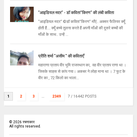
"आइडियल मदर" - डॉ कविता"किरण" की लंबी कविता
"आइडियल मदर" ©डॉ कविता"किरण" माँएं.. अक्सर फैलियर क्यूँ
होती हैं.... क्यूँ बच्चे तुलना करते हैं अपनी माँओं की दूसरे बच्चों की
माँओं के साथ.. उन्हें ...
प्रीति शर्मा "असीम " की कविताएँ
महाराणा प्रताप वीर भूमि राजस्थान का, वह वीर प्रताप राणा था ।
जिसके साहस से कांप गया। अकबर ने लोहा माना था । 7 फुट के
वीर का , 72 किलो का भाला...
1
2
3
...
2349
7
/ 16442 POSTS
©
2026
रचनाकार
All rights reserved.